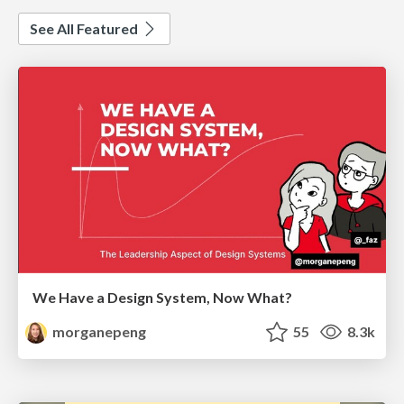
See All Featured
We Have a Design System, Now What?
morganepeng
55
8.3k