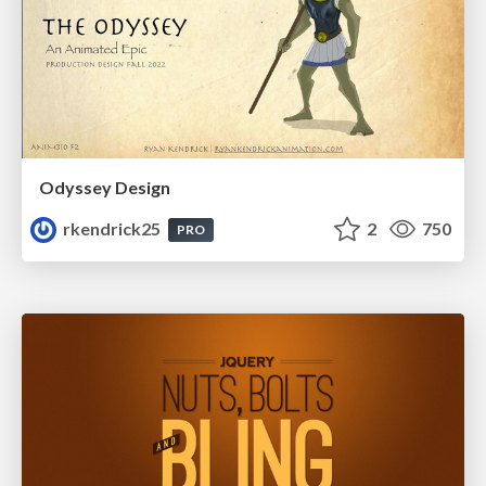
Odyssey Design
rkendrick25
2
750
PRO