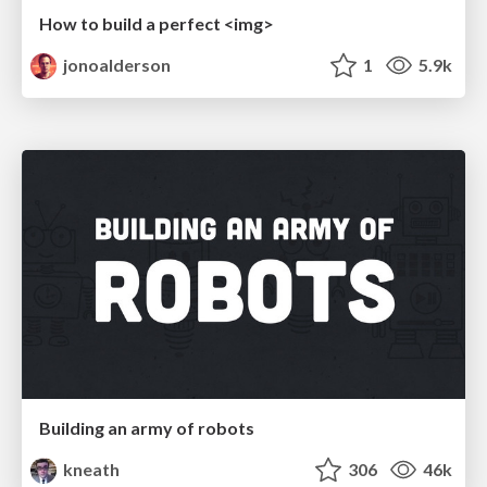
How to build a perfect <img>
jonoalderson
1
5.9k
Building an army of robots
kneath
306
46k