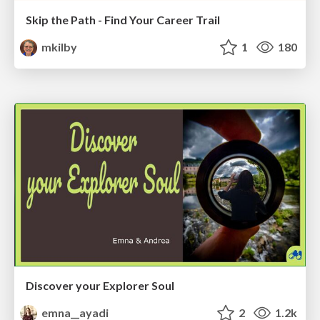
Skip the Path - Find Your Career Trail
mkilby
1
180
Discover your Explorer Soul
emna__ayadi
2
1.2k