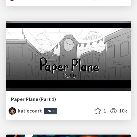
Paper Plane (Part 1)
katiecoart
1
10k
PRO