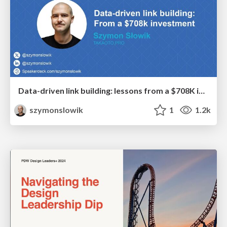
Data-driven link building: lessons from a $708K investment (BrightonSEO talk)
szymonslowik
1
1.2k