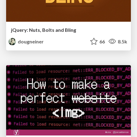
jQuery: Nuts, Bolts and Bling
dougneiner
66
8.5k