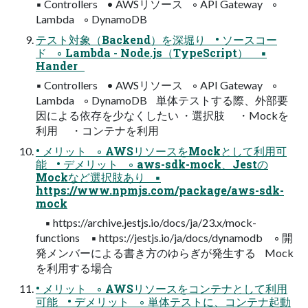
▪ Controllers • AWSリソース ◦ API Gateway ◦
Lambda ◦ DynamoDB
テスト対象（Backend）を深堀り • ソースコー
ド ◦ Lambda - Node.js（TypeScript） ▪
Hander
▪ Controllers • AWSリソース ◦ API Gateway ◦
Lambda ◦ DynamoDB 単体テストする際、外部要
因による依存を少なくしたい ・選択肢 ・Mockを
利用 ・コンテナを利用
• メリット ◦ AWSリソースをMockとして利用可
能 • デメリット ◦ aws-sdk-mock、Jestの
Mockなど選択肢あり ▪
https://www.npmjs.com/package/aws-sdk-
mock
▪ https://archive.jestjs.io/docs/ja/23.x/mock-
functions ▪ https://jestjs.io/ja/docs/dynamodb ◦ 開
発メンバーによる書き方のゆらぎが発生する Mock
を利用する場合
• メリット ◦ AWSリソースをコンテナとして利用
可能 • デメリット ◦ 単体テストに、コンテナ起動