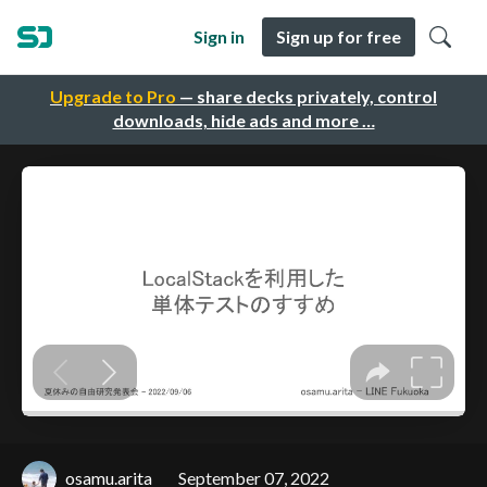
Sign in
Sign up for free
Upgrade to Pro
— share decks privately, control
downloads, hide ads and more …
osamu.arita
September 07, 2022