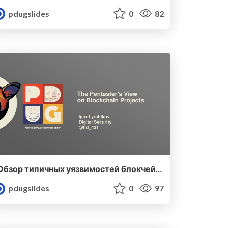
pdugslides
0
82
Обзор типичных уязвимостей блокчейн-проектов
pdugslides
0
97