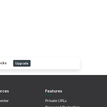
ecks
Upgrade
rces
Features
enter
Private URLs
Password Protection