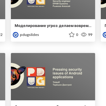
Моделирование угроз: делаем вовремя вместе с командой разработки
2
pdugslides
0
99