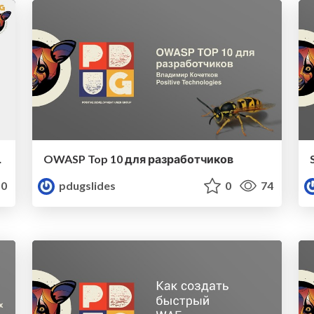
онных сетей
OWASP Top 10 для разработчиков
0
pdugslides
0
74