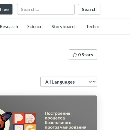
Search
 free
Research
Science
Storyboards
Technology
0 Stars
Language