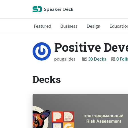
Speaker Deck
Featured
Business
Design
Educatio
Positive De
pdugslides
38 Decks
0 Fol
Decks