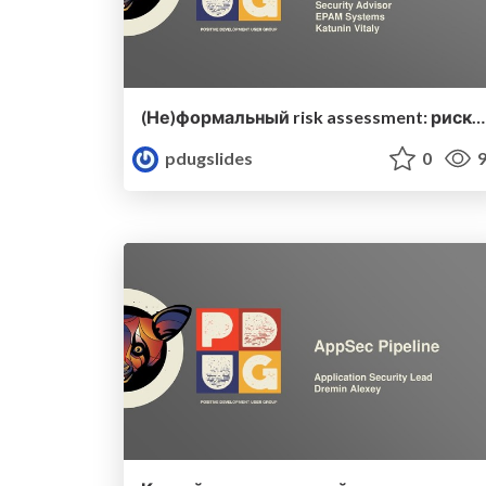
(Не)формальный risk assessment: риски безопасности, понятные бизнесу и разработчикам
pdugslides
0
9