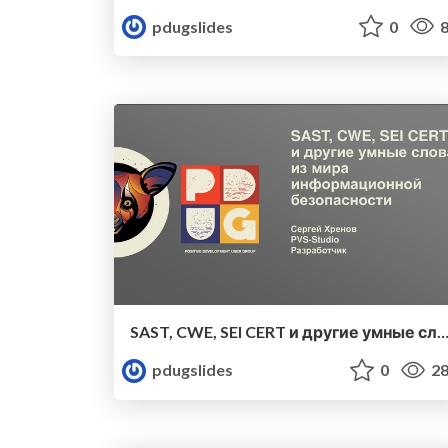
pdugslides
0
8
SAST, CWE, SEI CERT и другие умные слова из мира информационной безоп
pdugslides
0
28