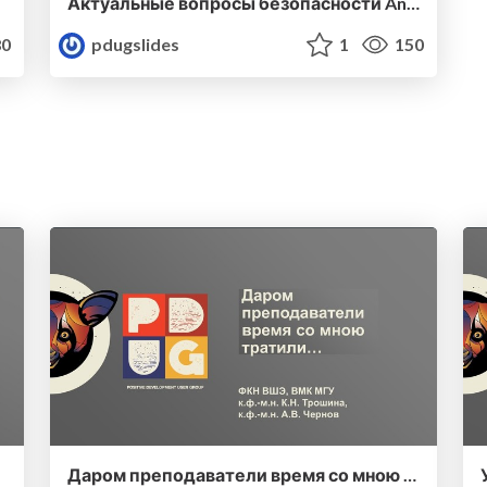
Актуальные вопросы безопасности Android-приложений
0
pdugslides
1
150
Даром преподаватели время со мною тратили…