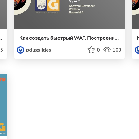
в мобильных приложениях
Как создать быстрый WAF. Построение высокопроизводительной системы анализа сетевого трафика
5
pdugslides
0
100