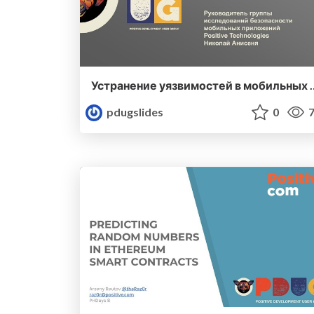
Устранение уязвимостей 
pdugslides
0
7