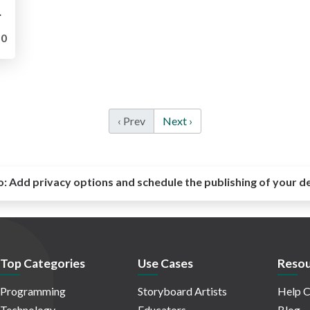
х Ethereum
0
‹ Prev
Next ›
o:
Add privacy options and schedule the publishing of your d
Top Categories
Use Cases
Resou
Programming
Storyboard Artists
Help C
Technology
Educators
Blog