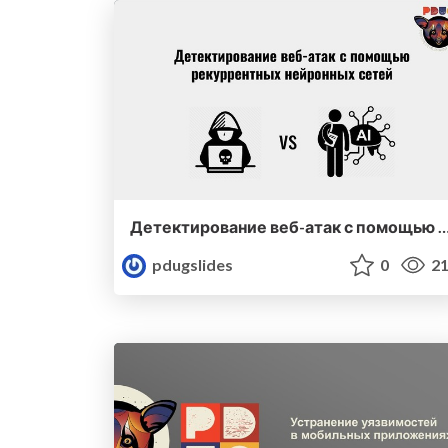
Детектирование веб-атак с помощью рекуррентных нейр
pdugslides
0
21