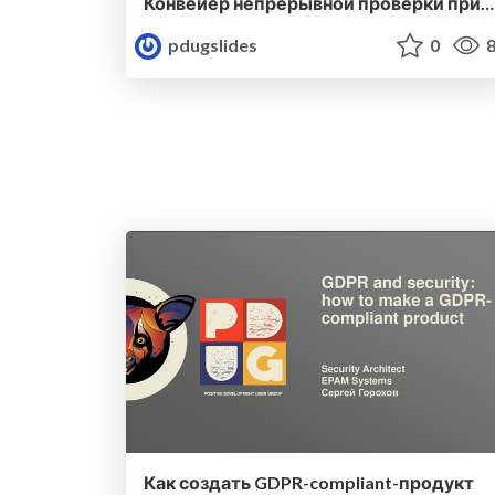
Конвейер непрерывной проверки приложений на безопасность
pdugslides
0
8
Как создать GDPR-compliant-продукт