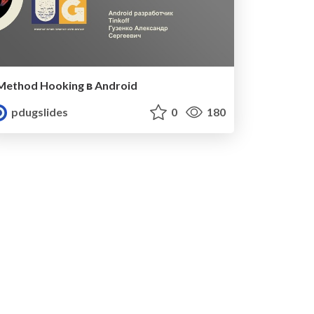
Method Hooking в Android
pdugslides
0
180