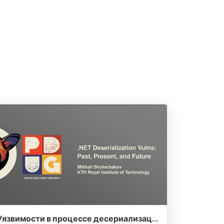
Уязвимости в процессе десериализации в .NET: прошлое, настоящее и будущее