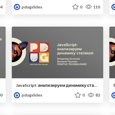
4
pdugslides
0
110
асности
JavaScript: анализируем динамику статикой
0
pdugslides
0
82