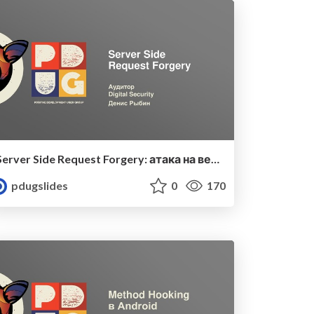
Server Side Request Forgery: атака на веб-приложение, которая страшнее, чем кажется
pdugslides
0
170