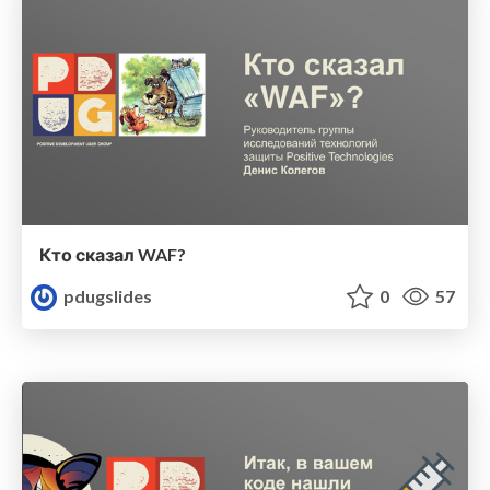
Кто сказал WAF?
pdugslides
0
57