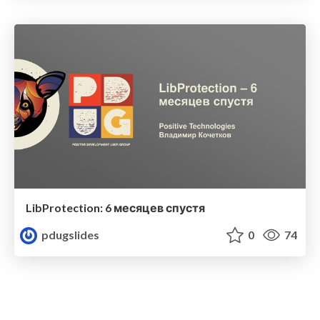
LibProtection: 6 месяцев спустя
pdugslides
0
74