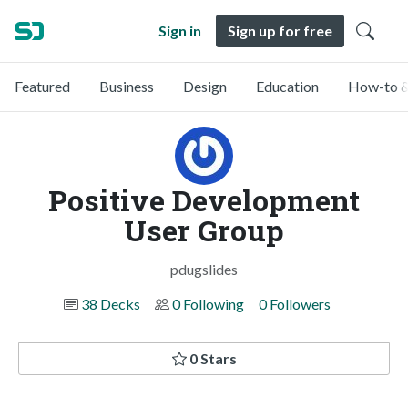
Sign in
Sign up for free
Featured
Business
Design
Education
How-to &
Positive Development
User Group
pdugslides
38 Decks
0 Following
0 Followers
0 Stars