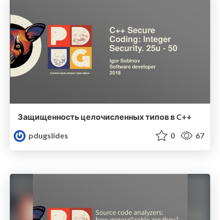
Защищенность целочисленных типов в C++
pdugslides
0
67