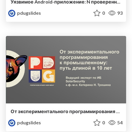
Уязвимое Android-приложение: N проверенных способов наступить на грабли
pdugslides
0
93
От экспериментального программирования к промышленному: путь длиной в 10 лет
pdugslides
0
54