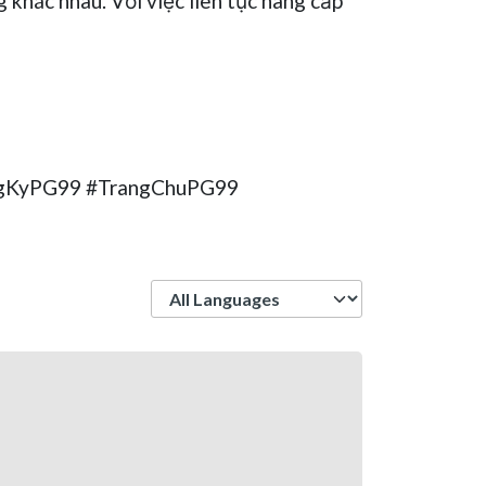
 khác nhau. Với việc liên tục nâng cấp
ngKyPG99 #TrangChuPG99
Language