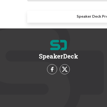
Speaker Deck Pr
SpeakerDeck