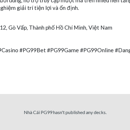
ười dùng, hỗ trợ truy cập mượt mà trên nhiều nền tảng
hiệm giải trí tiện lợi và ổn định.
 12, Gò Vấp, Thành phố Hồ Chí Minh, Việt Nam
9Casino #PG99Bet #PG99Game #PG99Online #Da
Nhà Cái PG99 hasn't published any decks.