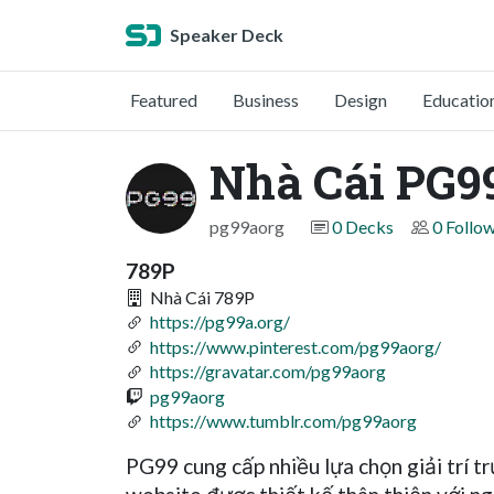
Speaker Deck
Featured
Business
Design
Educatio
Nhà Cái PG9
pg99aorg
0 Decks
0 Follo
789P
Nhà Cái 789P
https://pg99a.org/
https://www.pinterest.com/pg99aorg/
https://gravatar.com/pg99aorg
pg99aorg
https://www.tumblr.com/pg99aorg
PG99 cung cấp nhiều lựa chọn giải trí tr