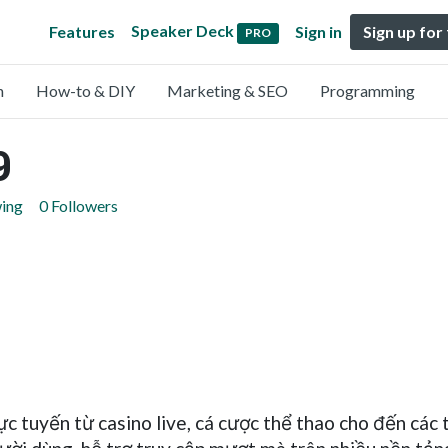
Speaker Deck
Features
Sign in
Sign up for
PRO
n
How-to & DIY
Marketing & SEO
Programming
9
wing
0 Followers
ực tuyến từ casino live, cá cược thể thao cho đến các 