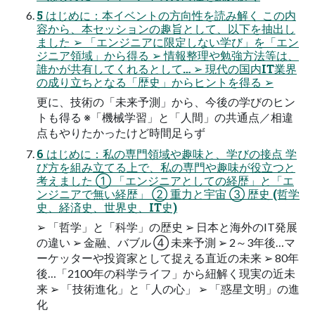
5 はじめに：本イベントの方向性を読み解く この内
容から、本セッションの趣旨として、以下を抽出し
ました ➢ 「エンジニアに限定しない学び」を「エン
ジニア領域」から得る ➢ 情報整理や勉強方法等は、
誰かが共有してくれるとして… ➢ 現代の国内IT業界
の成り立ちとなる「歴史」からヒントを得る ➢
更に、技術の「未来予測」から、今後の学びのヒン
トも得る ※「機械学習」と「人間」の共通点／相違
点もやりたかったけど時間足らず
6 はじめに：私の専門領域や趣味と、学びの接点 学
び方を組み立てる上で、私の専門や趣味が役立つと
考えました ① 「エンジニアとしての経歴」と「エ
ンジニアで無い経歴」 ② 重力と宇宙 ③ 歴史 (哲学
史、経済史、世界史、IT史)
➢ 「哲学」と「科学」の歴史 ➢ 日本と海外のIT発展
の違い ➢ 金融、バブル ④ 未来予測 ➢ 2～3年後…マ
ーケッターや投資家として捉える直近の未来 ➢ 80年
後…「2100年の科学ライフ」から紐解く現実の近未
来 ➢ 「技術進化」と「人の心」 ➢ 「惑星文明」の進
化