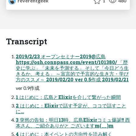
reverentgeek
1
480
Transcript
2019/2/23 オープンセミナー2019@広島
https://osh.connpass.com/event/101380/ 「歴
史に学ぶ」「未来を予測する」 そして「今日どう生
きるか、考える」 ～宣言的で予言的な生き方・学び
方のススメ～ 2019/02/20 ver 0.5作成 2019/02/21
ver 0.9作成
1 はじめに：広島とElixirを介して繋がった瞬間
2 はじめに：Elixirで話す予定が、ココで話すこと
に…
3 突然の告知：明日13時、広島Elixirコミュ爆誕!! 西
本さん、ご紹介ありがと ございますm(__)m
4 はじめに：本イベントの方向性を読み解く