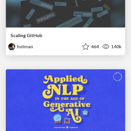
Scaling GitHub
holman
464
140k