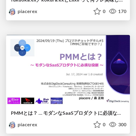
piacerex
0
170
PMMとは？ … モダンなSaaSプロダクトに必須な役割（「プロマネチョットデキル#5」より）
piacerex
0
300