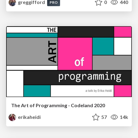
greggifford
0
440
PRO
The Art of Programming - Codeland 2020
erikaheidi
57
14k