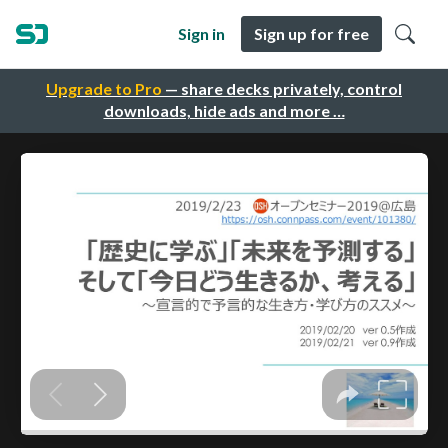
Sign in
Sign up for free
Upgrade to Pro
— share decks privately, control
downloads, hide ads and more …