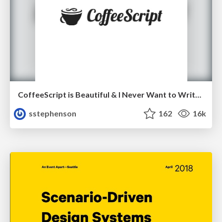
CoffeeScript is Beautiful & I Never Want to Write Plain JavaScript Again
sstephenson
162
16k