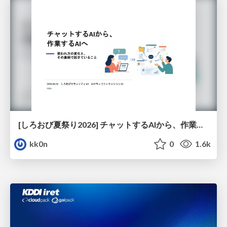
[しろおび夏祭り2026] チャットするAIから、作業するAIへ - 使われ方の変化と、その裏側で起きていること
kk0n
0
1.6k