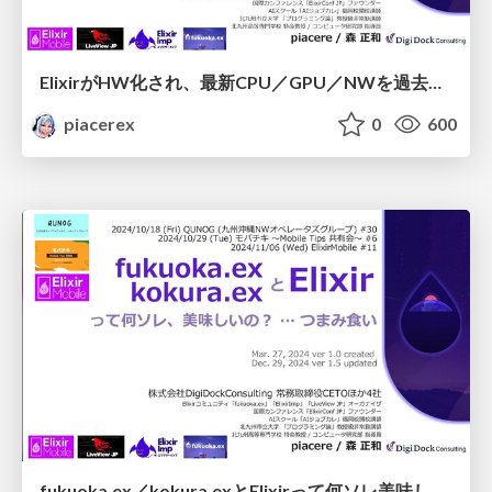
ElixirがHW化され、最新CPU／GPU／NWを過去のものとする数万倍、高速＋超省電力化されたWeb／動画配信／AIが動く日
piacerex
0
600
fukuoka.ex／kokura.exとElixirって何ソレ美味しいの？つまみ食い