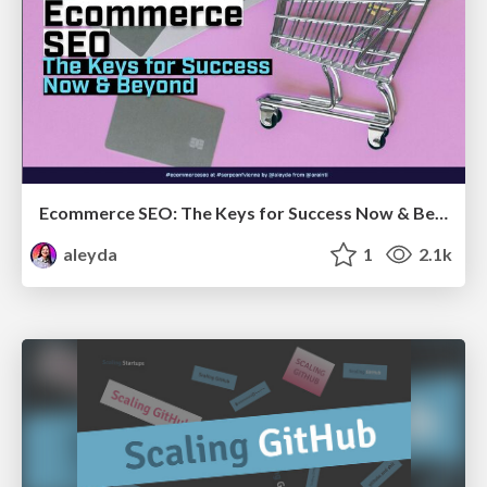
Ecommerce SEO: The Keys for Success Now & Beyond - #SERPConf2024
aleyda
1
2.1k