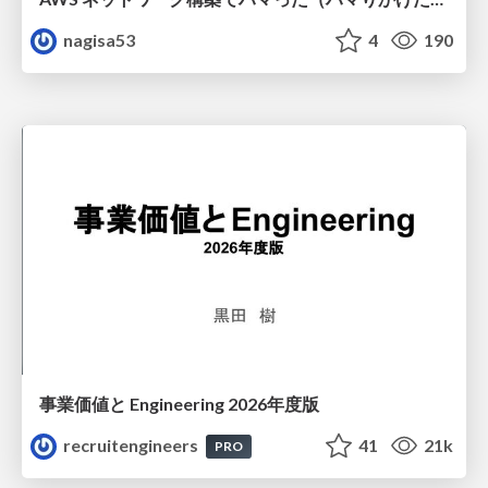
nagisa53
4
190
事業価値と Engineering 2026年度版
recruitengineers
41
21k
PRO