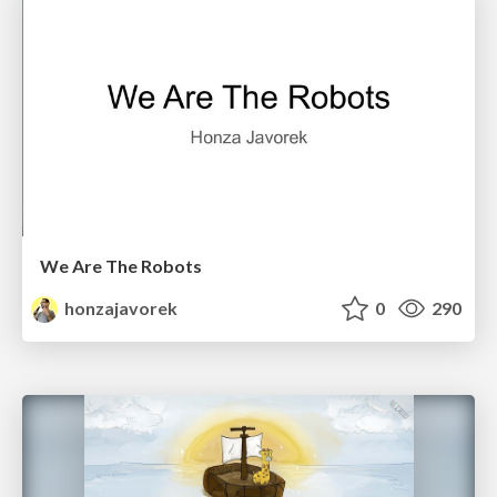
We Are The Robots
honzajavorek
0
290