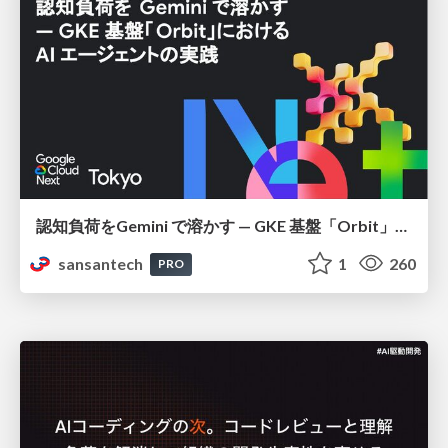
認知負荷をGemini で溶かす — GKE 基盤「Orbit」における AI エージェントの実践
sansantech
1
260
PRO