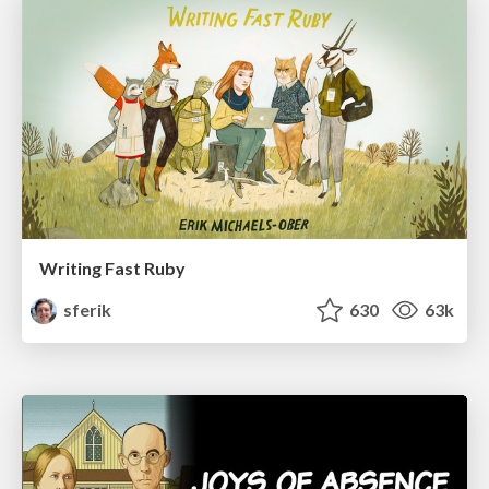
Writing Fast Ruby
sferik
630
63k