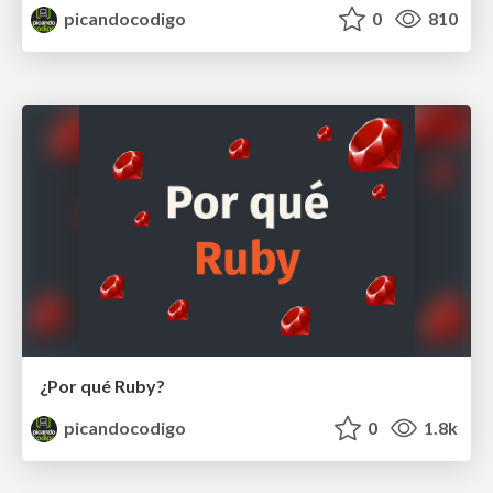
picandocodigo
0
810
¿Por qué Ruby?
picandocodigo
0
1.8k