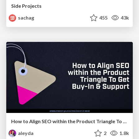
Side Projects
sachag
455
43k
How to Align SEO within the Product Triangle To Get Buy-In & Support - #RIMC
aleyda
2
1.8k