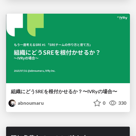
組織にどうSREを根付かせるか？〜IVRyの場合〜
abnoumaru
0
330