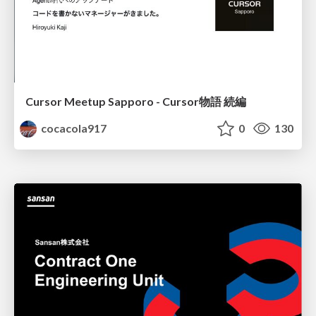
Cursor Meetup Sapporo - Cursor物語 続編
cocacola917
0
130