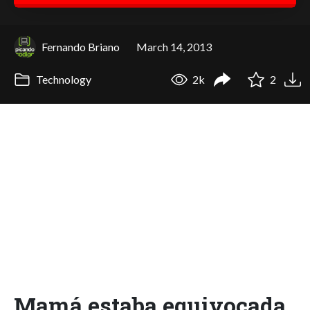
Fernando Briano
March 14, 2013
Technology
2k
2
Mamá estaba equivocada