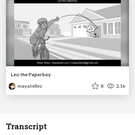
Leo the Paperboy
mayatellez
8
2.1k
Transcript