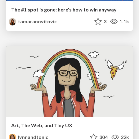
The #1 spot is gone: here's how to win anyway
tamaranovitovic
3
1.1k
Art, The Web, and Tiny UX
lynnandtonic
304
22k