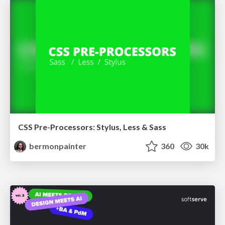
CSS Pre-Processors: Stylus, Less & Sass
bermonpainter
360
30k