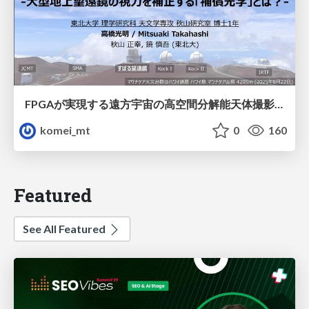
FPGAが実現する遠方宇宙の高空間分解能天体撮影 -大型地上望遠鏡の視力を補正する「補償光学」とは？-
komei_mt
0
160
Featured
See All Featured