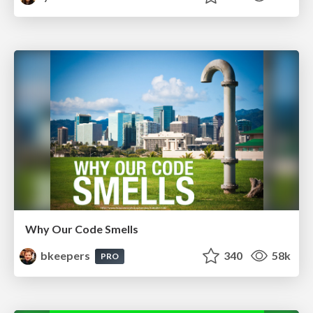
Why Our Code Smells
bkeepers
340
58k
PRO