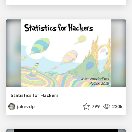
Statistics for Hackers
jakevdp
799
230k