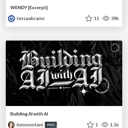
WENDY [Excerpt]
tessaabrams
11
39k
Building AI with AI
inesmontani
1
1.1k
PRO