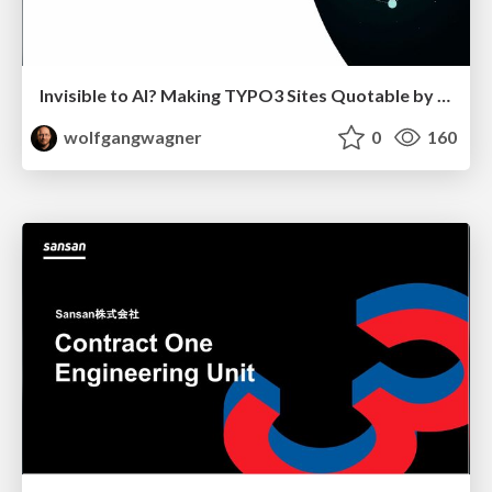
Invisible to AI? Making TYPO3 Sites Quotable by AI Search Systems
wolfgangwagner
0
160