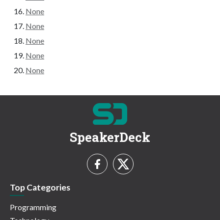
None
None
None
None
None
SpeakerDeck
Top Categories
Programming