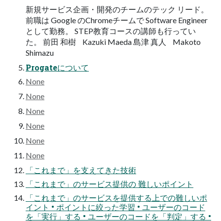
新規サービス企画・開発のチームのテック リード。
前職は Google のChromeチームで Software Engineer
として勤務。 STEP教育コースの講師も行ってい
た。 前田 和樹 Kazuki Maeda 島津 真人 Makoto
Shimazu
Progateについて
None
None
None
None
None
None
「これまで」を支えてきた技術
「これまで」のサービス提供の 難しいポイント
「これまで」のサービスを提供する上での難しいポ
イント • ポイントに絞った学習 • ユーザーのコード
を「実行」する • ユーザーのコードを「判定」する •