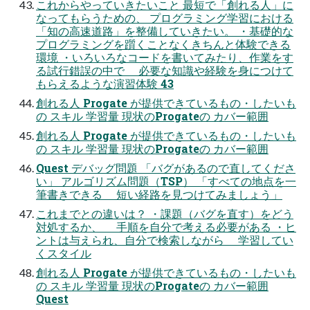
これからやっていきたいこと 最短で「創れる人」に
なってもらうための、 プログラミング学習における
「知の高速道路」を整備していきたい。 ・基礎的な
プログラミングを躓くことなくきちんと体験できる
環境 ・いろいろなコードを書いてみたり、作業をす
る試行錯誤の中で 必要な知識や経験を身につけて
もらえるような演習体験 43
創れる人 Progate が提供できているもの・したいも
の スキル 学習量 現状のProgateの カバー範囲
創れる人 Progate が提供できているもの・したいも
の スキル 学習量 現状のProgateの カバー範囲
Quest デバッグ問題 「バグがあるので直してくださ
い」 アルゴリズム問題（TSP） 「すべての地点を一
筆書きできる 短い経路を見つけてみましょう」
これまでとの違いは？ ・課題（バグを直す）をどう
対処するか、 手順を自分で考える必要がある ・ヒ
ントは与えられ、自分で検索しながら 学習してい
くスタイル
創れる人 Progate が提供できているもの・したいも
の スキル 学習量 現状のProgateの カバー範囲
Quest