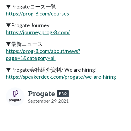
▼Progateコース一覧
https://prog-8.com/courses
▼Progate Journey
https://journey.prog-8.com/
▼最新ニュース
https://prog-8.com/about/news?
page=1&category=all
▼Progate会社紹介資料/ We are hiring!
https://speakerdeck.com/progate/we-are-hiring
Progate
PRO
September 29, 2021