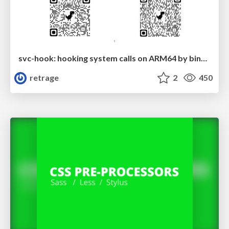
svc-hook: hooking system calls on ARM64 by binary rewriting
retrage
2
450