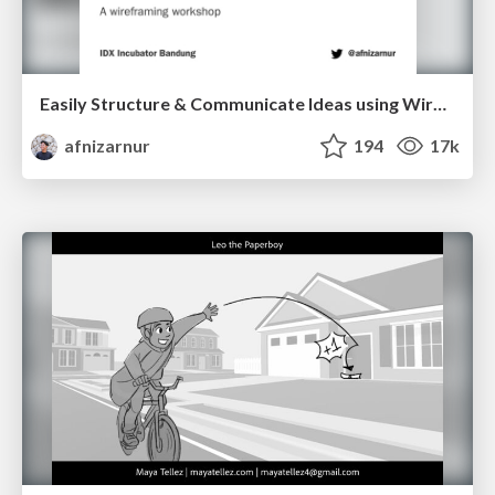
Easily Structure & Communicate Ideas using Wireframe
afnizarnur
194
17k