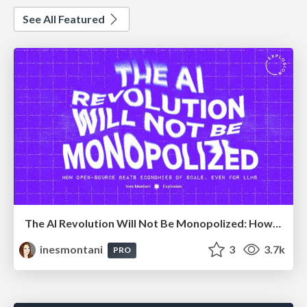
See All Featured
The AI Revolution Will Not Be Monopolized: How open-source beats economies of scale, even for LLMs
inesmontani
3
3.7k
PRO