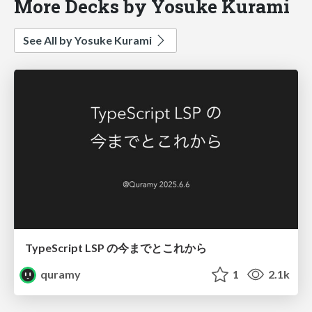
More Decks by Yosuke Kurami
See All by Yosuke Kurami
TypeScript LSP の今までとこれから
quramy
1
2.1k