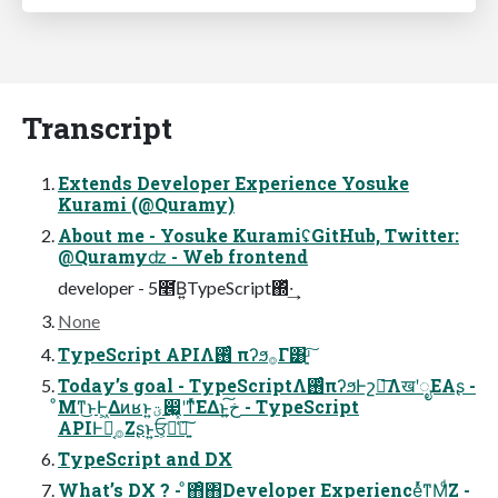
Transcript
Extends Developer Experience Yosuke
Kurami (@Quramy)
About me - Yosuke KuramiʢGitHub, Twitter:
@Quramyʣ - Web frontend
developer - 5೥͘Β͍TypeScript΍ͬͯ·͢
None
TypeScript APIΛ࢖ͬͨ πʔϧ࡞Γ͸ָ͍ͧ͠
Today’s goal - TypeScriptΛ࢖ͬͨπʔϧͰշద͞ΛखʹೖΕΑ͏ʂ -
ͦΜͳ͜ͱͰ͖Δͷʁͱ͍͏ؾ෇͖ʹͳͬͯ͘ΕΔͱخ͍͠ - TypeScript
APIͰԿ͔࡞Ζ͏ʂͱ͍͏ਓ͕૿͑ͯཉ͍͠
TypeScript and DX
What’s DX ? - ͦ΋ͦ΋Developer ExperienceͬͯͳΜͩΖ͏ -