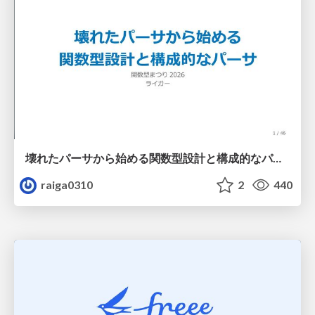
壊れたパーサから始める関数型設計と構成的なパーサ #fp_matsuri
raiga0310
2
440