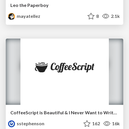
Leo the Paperboy
mayatellez
8
2.1k
CoffeeScript is Beautiful & I Never Want to Write Plain JavaScript Again
sstephenson
162
16k