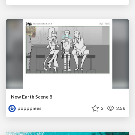
New Earth Scene 8
popppiees
3
2.5k