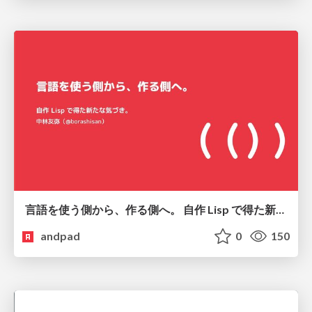
言語を使う側から、作る側へ。 自作 Lisp で得た新たな気づき。
andpad
0
150