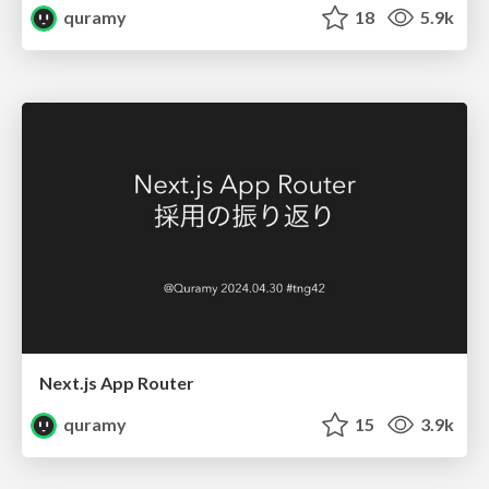
quramy
18
5.9k
Next.js App Router
quramy
15
3.9k