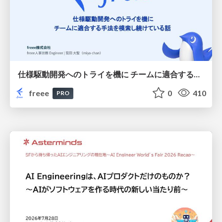
仕様駆動開発へのトライを機に チームに適合する手法を模索し続けている話
freee
0
410
PRO