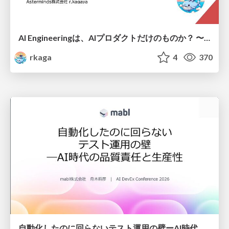
AI Engineeringは、AIプロダクトだけのものか？ 〜AIがソフトウェアを作る時代の新しい当たり前〜 / No AI in your product. AI Engineering in your development.
rkaga
4
370
自動化したのに回らないテスト運用の壁ーAI時代の品質責任と生産性