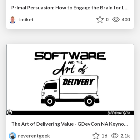
Primal Persuasion: How to Engage the Brain for Learning That Lasts
tmiket
0
400
The Art of Delivering Value - GDevCon NA Keynote
reverentgeek
16
2.1k