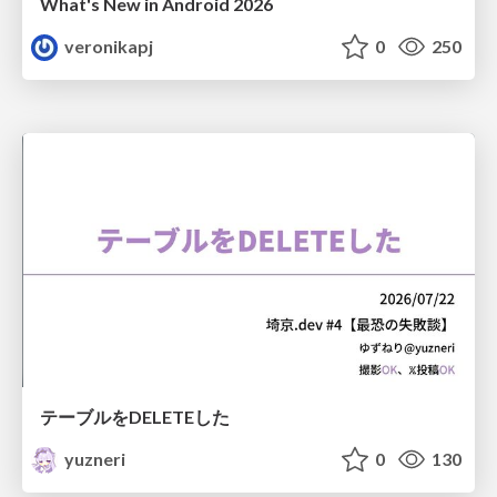
What's New in Android 2026
veronikapj
0
250
テーブルをDELETEした
yuzneri
0
130