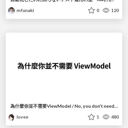
mfunaki
0
120
為什麼你並不需要ViewModel / No, you don't need a ViewModel
lovee
1
480