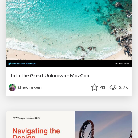
Into the Great Unknown - MozCon
thekraken
41
2.7k