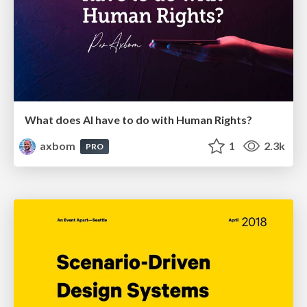
What does AI have to do with Human Rights?
axbom
1
2.3k
PRO