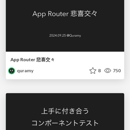
App Router 悲喜交々
quramy
8
750