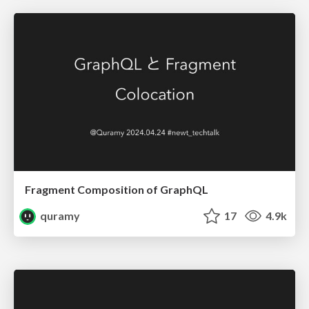
Fragment Composition of GraphQL
quramy
17
4.9k