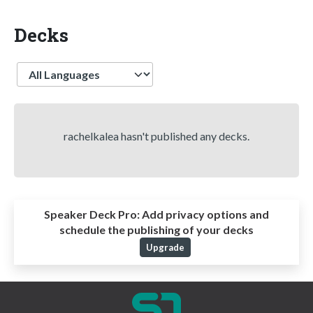
Decks
Language
rachelkalea hasn't published any decks.
Speaker Deck Pro:
Add privacy options and
schedule the publishing of your decks
Upgrade