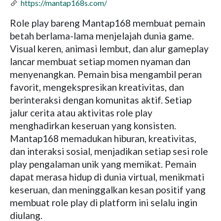
https://mantap168s.com/
Role play bareng Mantap168 membuat pemain
betah berlama-lama menjelajah dunia game.
Visual keren, animasi lembut, dan alur gameplay
lancar membuat setiap momen nyaman dan
menyenangkan. Pemain bisa mengambil peran
favorit, mengekspresikan kreativitas, dan
berinteraksi dengan komunitas aktif. Setiap
jalur cerita atau aktivitas role play
menghadirkan keseruan yang konsisten.
Mantap168 memadukan hiburan, kreativitas,
dan interaksi sosial, menjadikan setiap sesi role
play pengalaman unik yang memikat. Pemain
dapat merasa hidup di dunia virtual, menikmati
keseruan, dan meninggalkan kesan positif yang
membuat role play di platform ini selalu ingin
diulang.