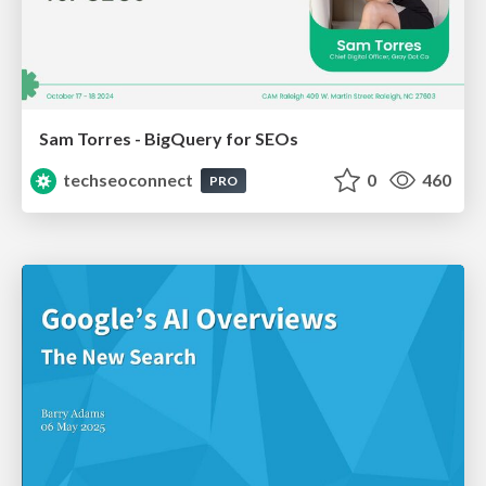
Sam Torres - BigQuery for SEOs
techseoconnect
0
460
PRO