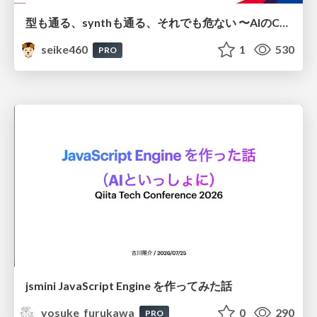
型も通る、synthも通る、それでも危ない 〜AIのCDKの権限とコストを機械で検証する〜 / It Passes Type Checks, It Passes Synth Checks, but It’s Still Risky — Automatically Verifying Permissions and Costs in AI’s CDK —
seike460
1
530
PRO
jsmini JavaScript Engine を作ってみた話
yosuke_furukawa
0
290
PRO