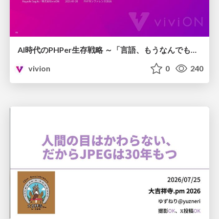
AI時代のPHPer生存戦略 ～「言語、もうなんでもよくない？」に本気で向き合う～
vivion
0
240