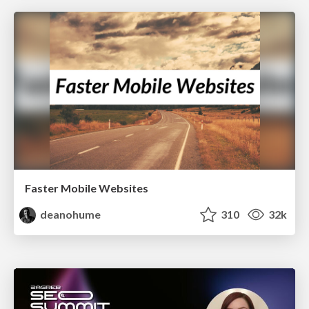
Faster Mobile Websites
deanohume
310
32k