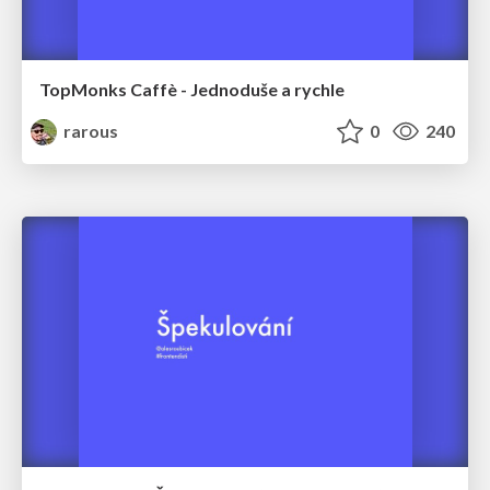
TopMonks Caffè - Jednoduše a rychle
rarous
0
240