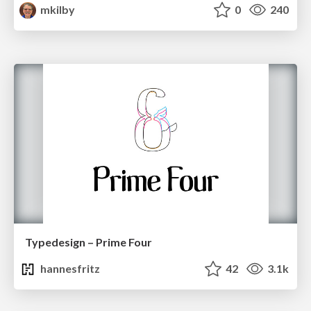
mkilby
0
240
Typedesign – Prime Four
hannesfritz
42
3.1k