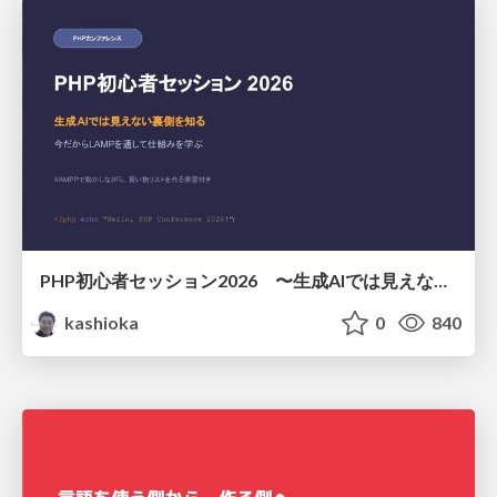
PHP初心者セッション2026 〜生成AIでは見えない裏側を知る：今だからLAMPを通して仕組みを学ぶ〜
kashioka
0
840