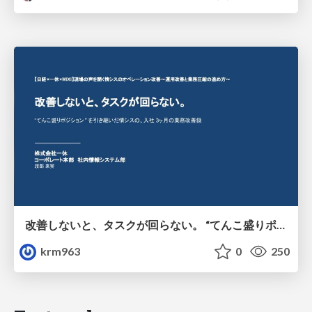
改善しないと、タスクが回らない。 “てんこ盛りポジション” を引き継いだ情シスの、入社3ヶ月の業務改善録
krm963
0
250