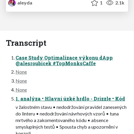
aleyda
1
2.1k
Transcript
Case Study Optimalizace výkonu dApp
@alesroubicek #TopMonksCaffe
None
None
None
1. analýza • Hlavní úzké hrdlo - Drizzle • Kód
v žalostném stavu • nedodržování pravidel zanesených
do linteru • nedodržování návrhových vzorů • tuna
mrtvého a zakomentovaného kódu • absence
smysluplných testů • Spousta chyb a upozornění v
konzoli