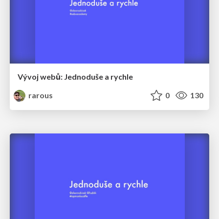
Vývoj webů: Jednoduše a rychle
rarous
0
130