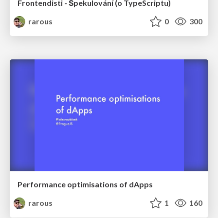
Frontendisti - Špekulování (o TypeScriptu)
rarous
0
300
Performance optimisations of dApps
rarous
1
160