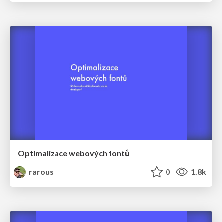
Optimalizace webových fontů
rarous
0
1.8k