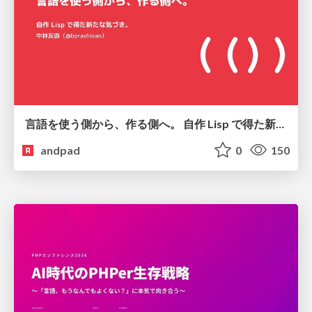
言語を使う側から、作る側へ。 自作 Lisp で得た新たな気づき。
andpad
0
150