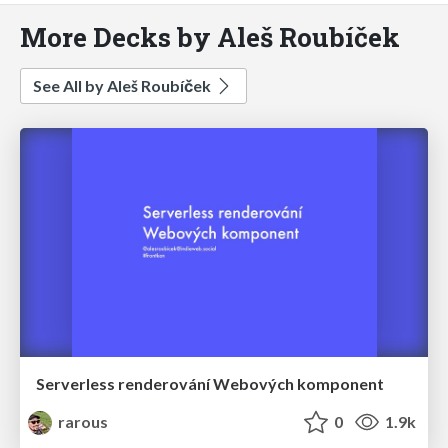
More Decks by Aleš Roubíček
See All by Aleš Roubíček
Serverless renderování Webových komponent
rarous
0
1.9k