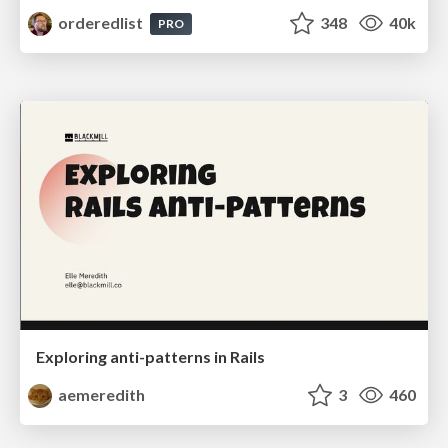
orderedlist
348
40k
PRO
Exploring anti-patterns in Rails
aemeredith
3
460