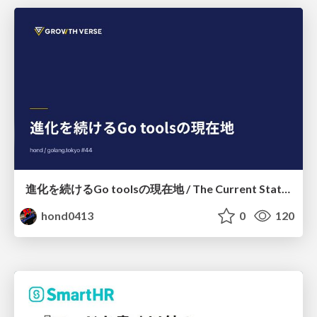
進化を続けるGo toolsの現在地 / The Current State of Ever-Evolving Go Tools
hond0413
0
120