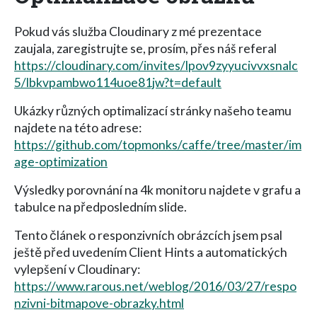
Pokud vás služba Cloudinary z mé prezentace
zaujala, zaregistrujte se, prosím, přes náš referal
https://cloudinary.com/invites/lpov9zyyucivvxsnalc
5/lbkvpambwo114uoe81jw?t=default
Ukázky různých optimalizací stránky našeho teamu
najdete na této adrese:
https://github.com/topmonks/caffe/tree/master/im
age-optimization
Výsledky porovnání na 4k monitoru najdete v grafu a
tabulce na předposledním slide.
Tento článek o responzivních obrázcích jsem psal
ještě před uvedením Client Hints a automatických
vylepšení v Cloudinary:
https://www.rarous.net/weblog/2016/03/27/respo
nzivni-bitmapove-obrazky.html