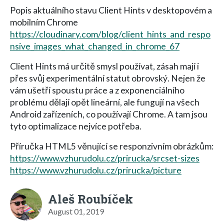
Popis aktuálního stavu Client Hints v desktopovém a
mobilním Chrome
https://cloudinary.com/blog/client_hints_and_respo
nsive_images_what_changed_in_chrome_67
Client Hints má určitě smysl používat, zásah mají i
přes svůj experimentální statut obrovský. Nejen že
vám ušetří spoustu práce a z exponenciálního
problému dělají opět lineární, ale fungují na všech
Android zařízeních, co používají Chrome. A tam jsou
tyto optimalizace nejvíce potřeba.
Příručka HTML5 věnující se responzivním obrázkům:
https://www.vzhurudolu.cz/prirucka/srcset-sizes
https://www.vzhurudolu.cz/prirucka/picture
Aleš Roubíček
August 01, 2019