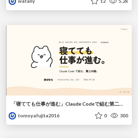
watany
12
5.2k
「寝てても仕事が進む」Claude Codeで組む第二の脳
tomoyafujita2016
0
300