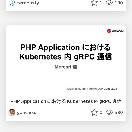
ternbusty
1
130
PHP Application における Kubernetes 内 gRPC 通信
ganchiku
0
580