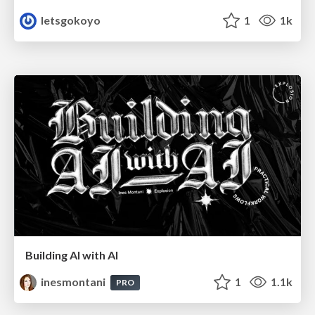
letsgokoyo
1
1k
Building AI with AI
inesmontani
1
1.1k
PRO