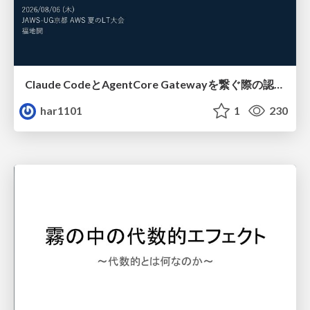
Claude CodeとAgentCore Gatewayを繋ぐ際の認証認可 / Authentication and authorization when connecting Claude Code with AgentCore Gateway
har1101
1
230