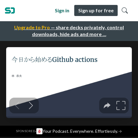
Sign in
Sign up for free
Upgrade to Pro
— share decks privately, control
downloads, hide ads and more …
·
Your Podcast. Everywhere. Effortlessly.
→
SPONSORED