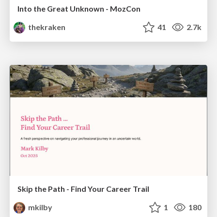
Into the Great Unknown - MozCon
thekraken
41
2.7k
Skip the Path - Find Your Career Trail
mkilby
1
180