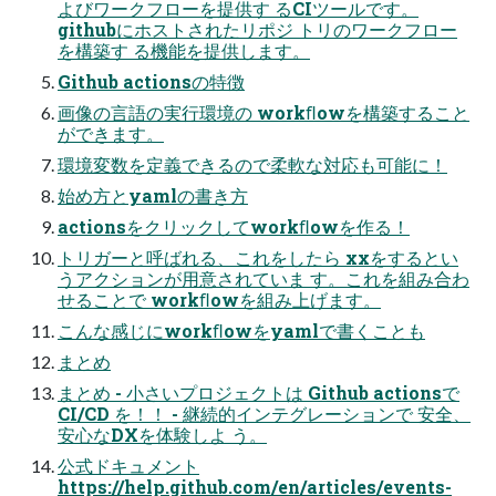
よびワークフローを提供す るCIツールです。
githubにホストされたリポジ トリのワークフロー
を構築す る機能を提供します。
Github actionsの特徴
画像の言語の実行環境の workﬂowを構築すること
ができます。
環境変数を定義できるので柔軟な対応も可能に！
始め方とyamlの書き方
actionsをクリックしてworkﬂowを作る！
トリガーと呼ばれる、これをしたら xxをするとい
うアクションが用意されていま す。これを組み合わ
せることで workﬂowを組み上げます。
こんな感じにworkﬂowをyamlで書くことも
まとめ
まとめ - 小さいプロジェクトは Github actionsで
CI/CD を！！ - 継続的インテグレーションで 安全、
安心なDXを体験しよ う。
公式ドキュメント
https://help.github.com/en/articles/events-