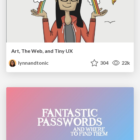
Art, The Web, and Tiny UX
lynnandtonic
304
22k