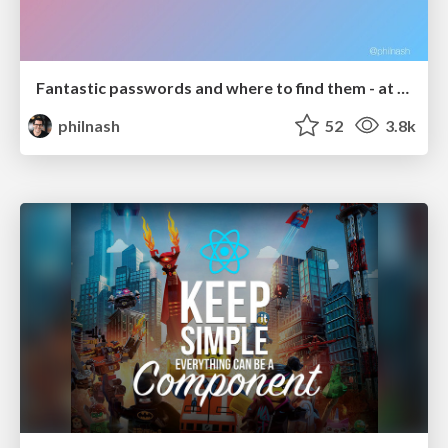
Fantastic passwords and where to find them - at NoRuKo
philnash
52
3.8k