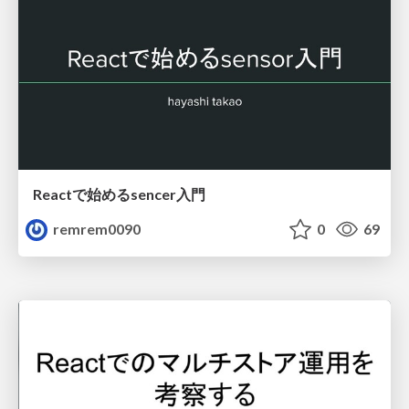
Reactで始めるsencer入門
remrem0090
0
69