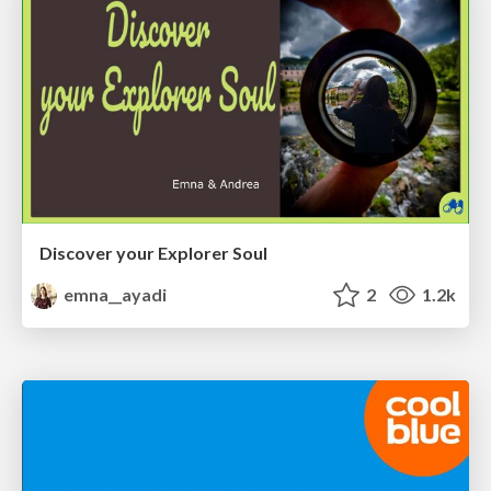
Discover your Explorer Soul
emna__ayadi
2
1.2k