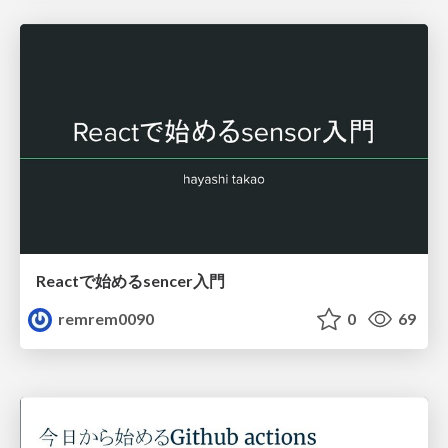
Reactで始めるsencer入門
remrem0090
0
69