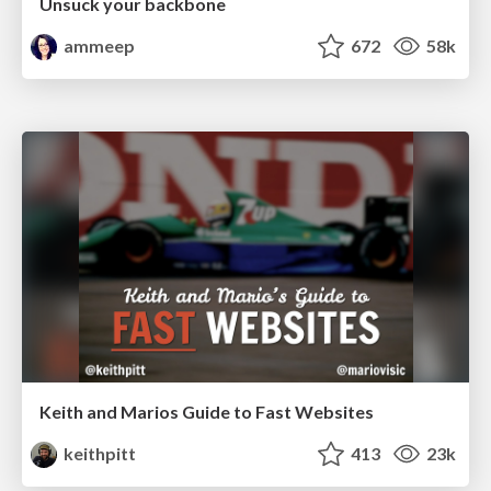
Unsuck your backbone
ammeep
672
58k
Keith and Marios Guide to Fast Websites
keithpitt
413
23k