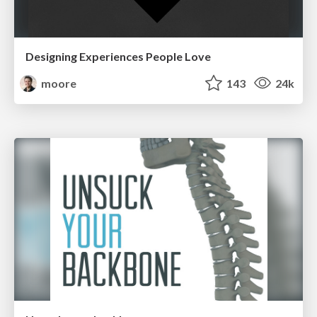
Designing Experiences People Love
moore
143
24k