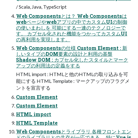
/ Scala, Java, TypeScript
Web Componentsとは？ Web Componentsは
webページやwebアプリの中でカスタムUIの制御
の使いまわしを 可能にする一連のテクノロジーで
す。 カプセル化された機能をつかってカスタムUI
の再利用を実現します。
Web Componentsの仕様 Custom Element : 新
しいタイプのDOM要素の設計と利用の基盤
Shadow DOM : カプセル化したスタイルとマーク
アップの利用法の定義をする
HTML import : HTMLと他のHTMLの取り込みを可
能にする HTML Template : マークアップのフラグメ
ントを宣言する
Custom Element
Custom Element
HTML import
HTML Template
Web Componentsとライブラリ 各種フロントエン
ドのライブラリとの共存が一応できる。 特にVue.js