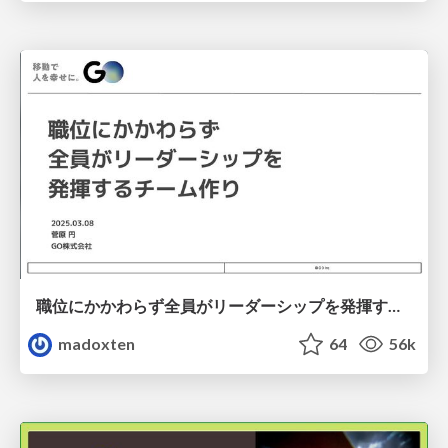
職位にかかわらず全員がリーダーシップを発揮するチーム作り / Building a team where everyone can demonstrate leadership regardless of position
madoxten
64
56k