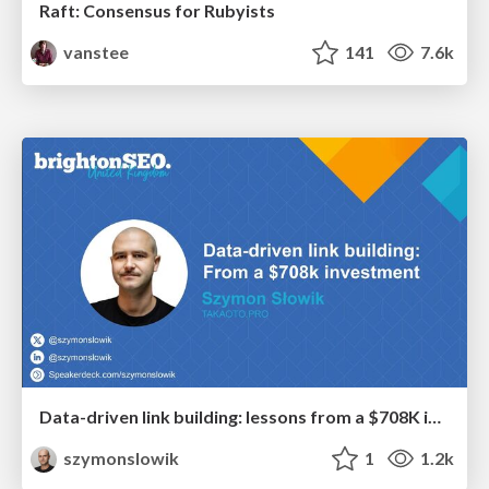
Raft: Consensus for Rubyists
vanstee
141
7.6k
Data-driven link building: lessons from a $708K investment (BrightonSEO talk)
szymonslowik
1
1.2k