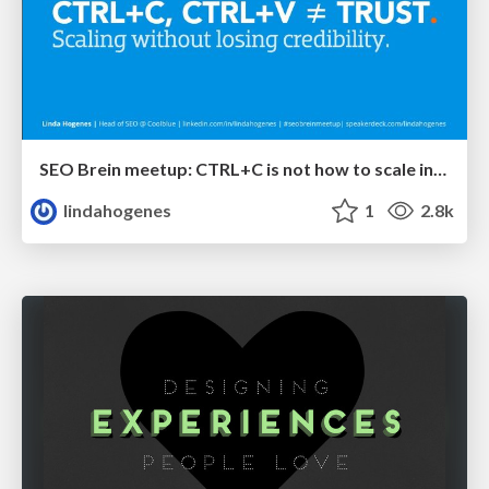
SEO Brein meetup: CTRL+C is not how to scale international SEO
lindahogenes
1
2.8k