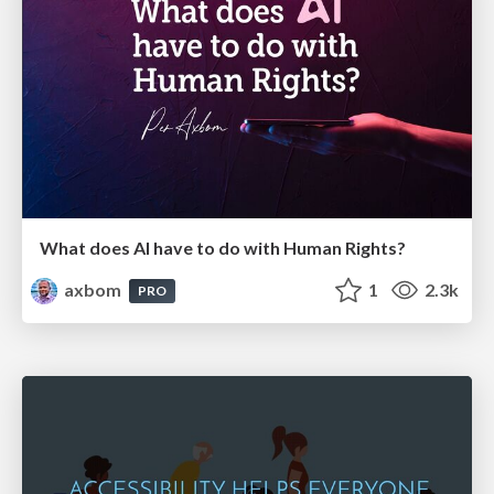
What does AI have to do with Human Rights?
axbom
1
2.3k
PRO