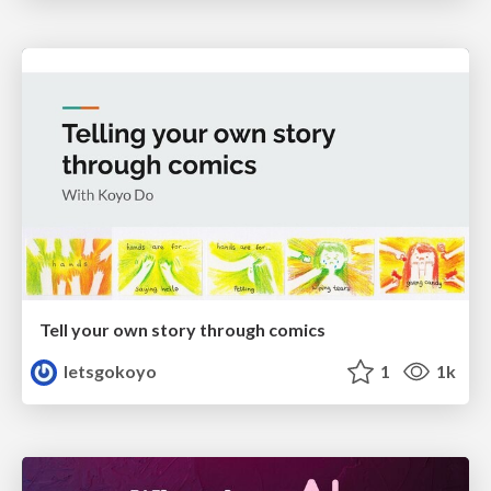
Tell your own story through comics
letsgokoyo
1
1k