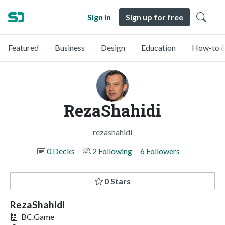
Sign in
Sign up for free
Featured
Business
Design
Education
How-to &
RezaShahidi
rezashahidi
0 Decks
2 Following
6 Followers
0 Stars
RezaShahidi
BC.Game