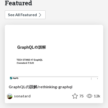
Featured
See All Featured
GraphQLの誤解/rethinking-graphql
sonatard
75
12k