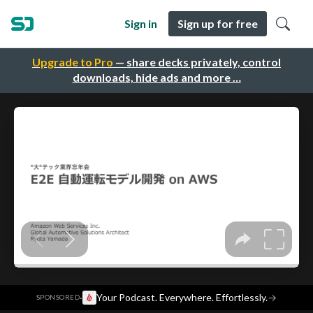
Sign in
Sign up for free
Upgrade to Pro
— share decks privately, control
downloads, hide ads and more …
·
Your Podcast. Everywhere. Effortlessly.
→
SPONSORED