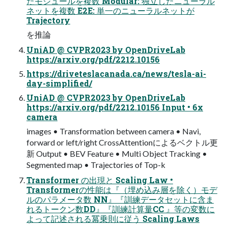
たモジュールを複数 Modular: 独⽴したニューラル
ネットを複数 E2E: 単⼀のニューラルネットが
Trajectory
を推論
UniAD @ CVPR2023 by OpenDriveLab
https://arxiv.org/pdf/2212.10156
https://driveteslacanada.ca/news/tesla-ai-
day-simplified/
UniAD @ CVPR2023 by OpenDriveLab
https://arxiv.org/pdf/2212.10156 Input • 6x
camera
images • Transformation between camera • Navi,
forward or left/right CrossAttentionによるベクトル更
新 Output • BEV Feature • Multi Object Tracking •
Segmented map • Trajectories of Top-k
Transformer の出現と Scaling Law •
Transformerの性能は『（埋め込み層を除く）モデ
ルのパラメータ数 NN』『訓練データセットに含ま
れるトークン数DD』『訓練計算量CC 』等の変数に
よって記述される冪乗則に従う Scaling Laws