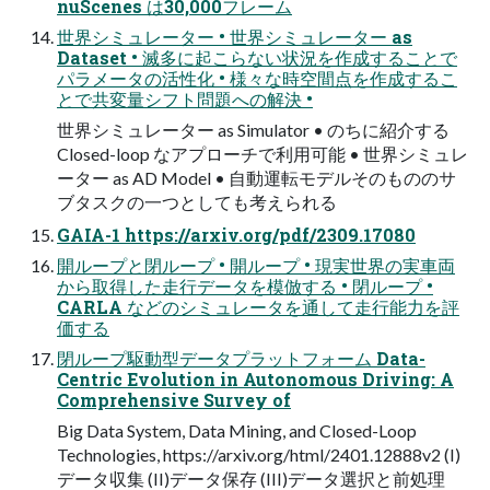
nuScenes は30,000フレーム
世界シミュレーター • 世界シミュレーター as
Dataset • 滅多に起こらない状況を作成することで
パラメータの活性化 • 様々な時空間点を作成するこ
とで共変量シフト問題への解決 •
世界シミュレーター as Simulator • のちに紹介する
Closed-loop なアプローチで利⽤可能 • 世界シミュレ
ーター as AD Model • ⾃動運転モデルそのもののサ
ブタスクの⼀つとしても考えられる
GAIA-1 https://arxiv.org/pdf/2309.17080
開ループと閉ループ • 開ループ • 現実世界の実⾞両
から取得した⾛⾏データを模倣する • 閉ループ •
CARLA などのシミュレータを通して⾛⾏能⼒を評
価する
閉ループ駆動型データプラットフォーム Data-
Centric Evolution in Autonomous Driving: A
Comprehensive Survey of
Big Data System, Data Mining, and Closed-Loop
Technologies, https://arxiv.org/html/2401.12888v2 (I)
データ収集 (II)データ保存 (III)データ選択と前処理