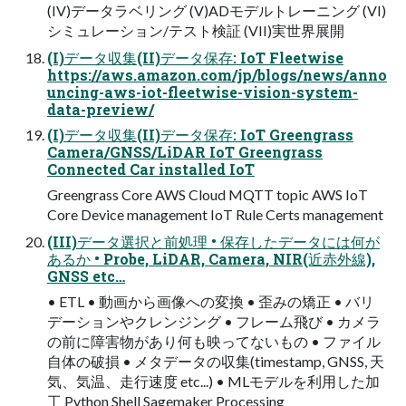
(IV)データラベリング (V)ADモデルトレーニング (VI)
シミュレーション/テスト検証 (VII)実世界展開
(I)データ収集(II)データ保存: IoT Fleetwise
https://aws.amazon.com/jp/blogs/news/anno
uncing-aws-iot-fleetwise-vision-system-
data-preview/
(I)データ収集(II)データ保存: IoT Greengrass
Camera/GNSS/LiDAR IoT Greengrass
Connected Car installed IoT
Greengrass Core AWS Cloud MQTT topic AWS IoT
Core Device management IoT Rule Certs management
(III)データ選択と前処理 • 保存したデータには何が
あるか • Probe, LiDAR, Camera, NIR(近⾚外線),
GNSS etc…
• ETL • 動画から画像への変換 • 歪みの矯正 • バリ
デーションやクレンジング • フレーム⾶び • カメラ
の前に障害物があり何も映ってないもの • ファイル
⾃体の破損 • メタデータの収集(timestamp, GNSS, 天
気、気温、⾛⾏速度 etc...) • MLモデルを利⽤した加
⼯ Python Shell Sagemaker Processing