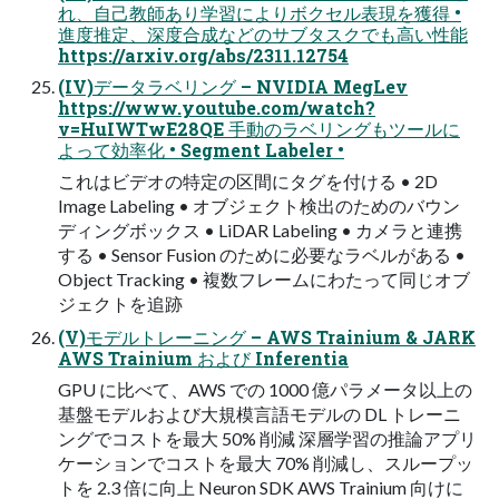
れ、⾃⼰教師あり学習によりボクセル表現を獲得 •
進度推定、深度合成などのサブタスクでも⾼い性能
https://arxiv.org/abs/2311.12754
(IV)データラベリング – NVIDIA MegLev
https://www.youtube.com/watch?
v=HuIWTwE28QE ⼿動のラベリングもツールに
よって効率化 • Segment Labeler •
これはビデオの特定の区間にタグを付ける • 2D
Image Labeling • オブジェクト検出のためのバウン
ディングボックス • LiDAR Labeling • カメラと連携
する • Sensor Fusion のために必要なラベルがある •
Object Tracking • 複数フレームにわたって同じオブ
ジェクトを追跡
(V)モデルトレーニング – AWS Trainium & JARK
AWS Trainium および Inferentia
GPU に⽐べて、AWS での 1000 億パラメータ以上の
基盤モデルおよび⼤規模⾔語モデルの DL トレーニ
ングでコストを最⼤ 50% 削減 深層学習の推論アプリ
ケーションでコストを最⼤ 70% 削減し、スループッ
トを 2.3 倍に向上 Neuron SDK AWS Trainium 向けに