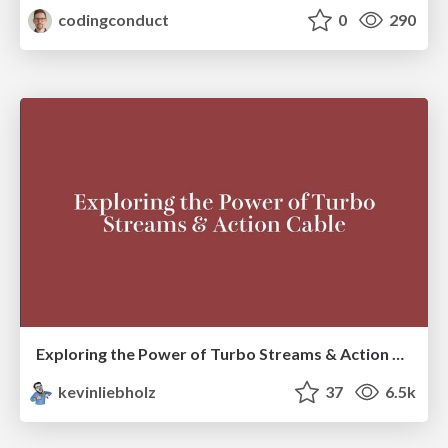
codingconduct
0
290
Exploring the Power of Turbo Streams & Action Cable | RailsConf2023
kevinliebholz
37
6.5k