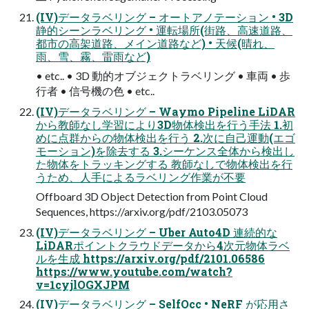
(IV)データラベリング – オートアノテーション • 3D
静的シーンラベリング • 運転場所(街路、⾼速道路、
都市の⾼架道路、メイン道路など) • 天候(晴れ、
⾬、雪、霧、雷⾬など)
• etc.. • 3D 動的オブジェクトラベリング • ⾞両 • 歩
⾏者 • 信号機の⾊ • etc..
(IV)データラベリング – Waymo Pipeline LiDAR
から教師なし学習により3D物体検出を⾏う⼿法 1.初
めに点群からの物体検出を⾏う 2.次に⾃⼰運動(エゴ
モーション)を除去する 3.シーケンス全体から検出し
た物体をトラッキングする 教師なしで物体検出を⾏
うため、⼈⼿によるラベリング作業が不要
Offboard 3D Object Detection from Point Cloud
Sequences, https://arxiv.org/pdf/2103.05073
(IV)データラベリング – Uber Auto4D 連続的な
LiDARポイントクラウドデータから4次元物体ラベ
ルを⽣成 https://arxiv.org/pdf/2101.06586
https://www.youtube.com/watch?
v=1cyjlOGXJPM
(IV)データラベリング – SelfOcc • NeRF が応⽤さ