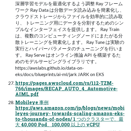
深層学習モデルを最適化するよう調整 Ray フレーム
ワーク Ray Data は分散データ読み込みを簡素化し、
クラウドストレージからファイルを効率的に読み取
り、 トレーニング⽤にデータを分割するためのシン
プルなインターフェイスを提供します。 Ray Train
は、複数のコンピューティングノードにまたがる分
散トレーニングを簡素化します。 Ray Tune は実験の
実⾏とハイパーパラメータのチューニングを⾏いま
す。 Ray Serve はオンライン推論 API を構築するた
めのモデルサービングライブラリです。
https://awslabs.github.io/data-on-
eks/docs/blueprints/ai-ml/jark JARK on EKS
https://pages.awscloud.com/rs/112-TZM-
766/images/RECAP_AUTO_4_Automotive-
AIML.pdf
Mobileye 事例
https://aws.amazon.com/jp/blogs/news/mobi
leyes-journey- towards-scaling-amazon-eks-
to-thousands-of-nodes/ 1 つのクラスターで、最
大 40,000 Pod、100,000 以上の vCPU