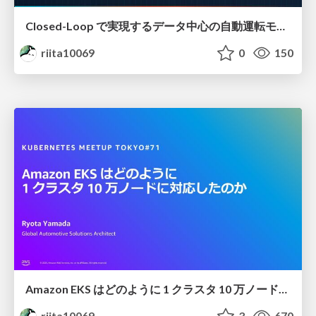
Closed-Loop で実現するデータ中心の自動運転モデル / Data-Centric Autonomous Driving Models with Closed Loop
riita10069
0
150
Amazon EKS はどのように 1 クラスタ 10 万ノードに対応したのか / Under the Hood EKS Ultra Scale Cluster
riita10069
3
670