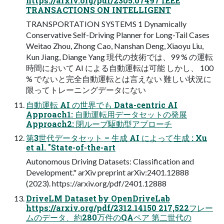
https://arxiv.org/pdf/2305.07497 IEEE
TRANSACTIONS ON INTELLIGENT
TRANSPORTATION SYSTEMS 1 Dynamically
Conservative Self-Driving Planner for Long-Tail Cases
Weitao Zhou, Zhong Cao, Nanshan Deng, Xiaoyu Liu,
Kun Jiang, Diange Yang 現代の技術では、99 % の運転
時間において AI による自動運転は可能 しかし、 100
% でないと完全自動運転とは言えない 難しい状況に
限ってトレーニングデータにない
⾃動運転 AI の世界でも Data-centric AI
Approach1: ⾃動運転⽤データセットの発展
Approach2: 閉ループ駆動型アプローチ
第3世代データセット – ⽣成 AI によって⽣成 : Xu
et al. "State-of-the-art
Autonomous Driving Datasets: Classification and
Development." arXiv preprint arXiv:2401.12888
(2023). https://arxiv.org/pdf/2401.12888
DriveLM Dataset by OpenDriveLab
https://arxiv.org/pdf/2312.14150 217,522フレー
ムのデータ、約280万件のQAペア 第⼆世代の