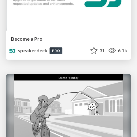
Become a Pro
speakerdeck
31
6.1k
PRO