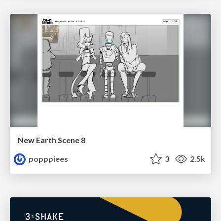
New Earth Scene 8
popppiees
3
2.5k