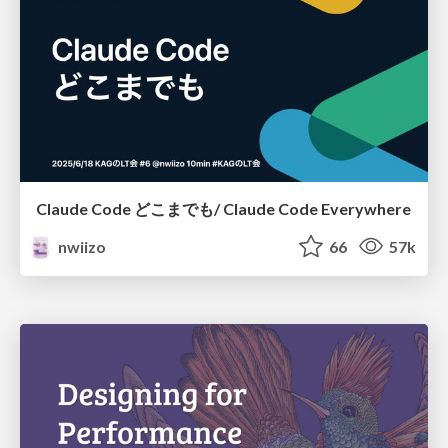
Claude Code どこまでも/ Claude Code Everywhere
nwiizo
66
57k