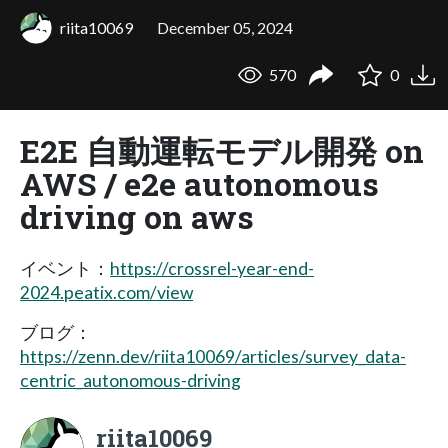
riita10069
December 05, 2024
570
0
E2E 自動運転モデル開発 on
AWS / e2e autonomous
driving on aws
イベント：
https://crossrel-year-end-
2024.peatix.com/view
ブログ：
https://zenn.dev/riita10069/articles/survey_data-
centric_autonomous-driving
riita10069