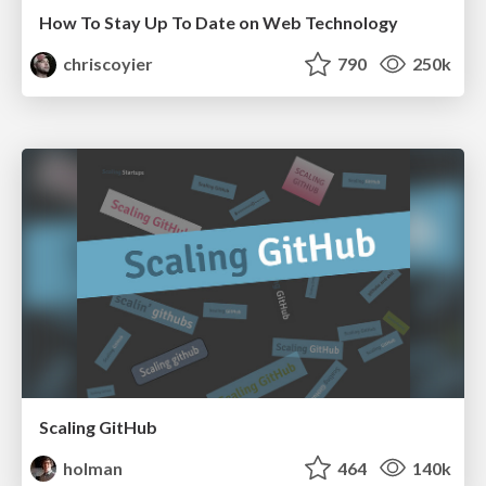
How To Stay Up To Date on Web Technology
chriscoyier
790
250k
Scaling GitHub
holman
464
140k