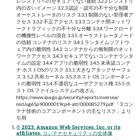
レジストリへのセキュアでない接続 3.2.2 レジストリ
内の古いイメージ 3.2.3 認証・認可の不十分な制限
オーケストレータのリスク 3.3.1 制限のない管理者ア
クセス 3.3.2 不正アクセス 3.3.3 コンテナ間ネットワ
ークトラフィックの不十分な分離 3.3.4 ワークロード
の機微性レベルの混合 3.3.5 オーケストレータノード
の信頼 コンテナのリスク 3.4.1 ランタイムソフトウ
ェア内の脆弱性 3.4.2 コンテナからの無制限のネット
ワークアクセス 3.4.3 セキュアでないコンテナランタ
イムの設定 3.4.4 アプリの脆弱性 3.4.5 未承認コンテ
ナ ホストOSのリスク 3.5.1 大きなアタックサーフェ
ス 3. 5.2 共有カーネル 3.5.3 ホスト OS コンポーネン
トの脆弱性 3.5.4 不適切なユーザアクセス権 3.5.5 ホ
スト OS ファイルシステムの改ざん
https://www.ipa.go.jp/security/reports/oversea/
nist/ug65p90000019cp4-att/000085279.pdf 「3 コン
テナ技術のコアコンポーネントの主なリスク」より
引用
© 2023, Amazon Web Services, Inc. or its
affiliates. コンテナセキュリティの全体像