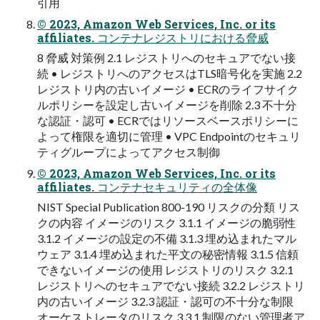
引用
© 2023, Amazon Web Services, Inc. or its
affiliates. コンテナレジストリにおける脅威
8 脅威 対策例 2.1 レジストリへのセキュアでない接
続 • レジストリへのアクセスはTLS暗号化を実施 2.2
レジストリ内の古いイメージ • ECRのライフサイク
ルポリシーを設定し古いイメージを削除 2.3 不十分
な認証・認可 • ECRではリソースベースポリシーに
よって権限を適切に管理 • VPC Endpointのセキュリ
ティグループによってアクセス制御
© 2023, Amazon Web Services, Inc. or its
affiliates. コンテナセキュリティの全体像
NIST Special Publication 800-190 リスクの分類 リス
クの内容 イメージのリスク 3.1.1 イメージの脆弱性
3.1.2 イメージの設定の不備 3.1.3 埋め込まれたマル
ウェア 3.1.4 埋め込まれた平文の秘密情報 3.1.5 信頼
できないイメージの使用 レジストリのリスク 3.2.1
レジストリへのセキュアでない接続 3.2.2 レジストリ
内の古いイメージ 3.2.3 認証・認可の不十分な制限
オーケストレータのリスク 3.3.1 制限のない管理者ア