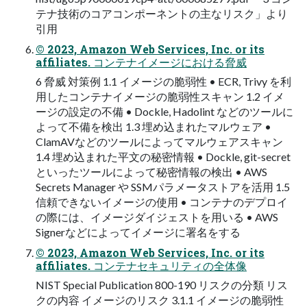
テナ技術のコアコンポーネントの主なリスク」より
引用
© 2023, Amazon Web Services, Inc. or its
affiliates. コンテナイメージにおける脅威
6 脅威 対策例 1.1 イメージの脆弱性 • ECR, Trivy を利
用したコンテナイメージの脆弱性スキャン 1.2 イメ
ージの設定の不備 • Dockle, Hadolint などのツールに
よって不備を検出 1.3 埋め込まれたマルウェア •
ClamAVなどのツールによってマルウェアスキャン
1.4 埋め込まれた平文の秘密情報 • Dockle, git-secret
といったツールによって秘密情報の検出 • AWS
Secrets Manager や SSMパラメータストアを活用 1.5
信頼できないイメージの使用 • コンテナのデプロイ
の際には、イメージダイジェストを用いる • AWS
Signerなどによってイメージに署名をする
© 2023, Amazon Web Services, Inc. or its
affiliates. コンテナセキュリティの全体像
NIST Special Publication 800-190 リスクの分類 リス
クの内容 イメージのリスク 3.1.1 イメージの脆弱性