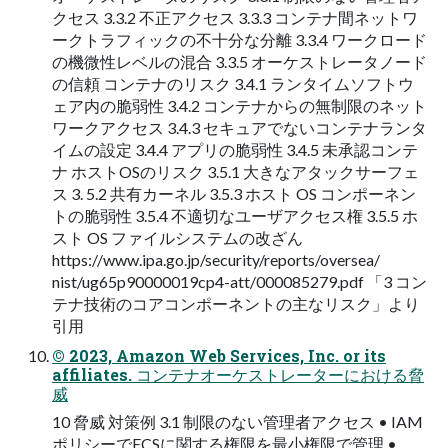
クセス 3.3.2 不正アクセス 3.3.3 コンテナ間ネットワ
ークトラフィックの不十分な分離 3.3.4 ワークロード
の機微性レベルの混合 3.3.5 オーケストレータノード
の信頼 コンテナのリスク 3.4.1 ランタイムソフトウ
ェア内の脆弱性 3.4.2 コンテナからの無制限のネット
ワークアクセス 3.4.3 セキュアでないコンテナランタ
イムの設定 3.4.4 アプリの脆弱性 3.4.5 未承認コンテ
ナ ホストOSのリスク 3.5.1 大きなアタックサーフェ
ス 3. 5.2 共有カーネル 3.5.3 ホスト OS コンポーネン
トの脆弱性 3.5.4 不適切なユーザアクセス権 3.5.5 ホ
スト OS ファイルシステムの改ざん
https://www.ipa.go.jp/security/reports/oversea/
nist/ug65p90000019cp4-att/000085279.pdf 「3 コン
テナ技術のコアコンポーネントの主なリスク」より
引用
© 2023, Amazon Web Services, Inc. or its
affiliates. コンテナオーケストレーターにおける脅
威
10 脅威 対策例 3.1 制限のない管理者アクセス • IAM
ポリシーでECSに関する権限を最小権限で管理 •