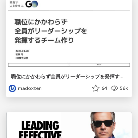
職位にかかわらず全員がリーダーシップを発揮するチーム作り / Building a team where everyone can demonstrate leadership regardless of position
madoxten
64
56k