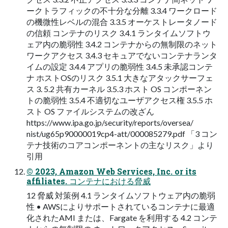
ークトラフィックの不十分な分離 3.3.4 ワークロード
の機微性レベルの混合 3.3.5 オーケストレータノード
の信頼 コンテナのリスク 3.4.1 ランタイムソフトウ
ェア内の脆弱性 3.4.2 コンテナからの無制限のネット
ワークアクセス 3.4.3 セキュアでないコンテナランタ
イムの設定 3.4.4 アプリの脆弱性 3.4.5 未承認コンテ
ナ ホストOSのリスク 3.5.1 大きなアタックサーフェ
ス 3. 5.2 共有カーネル 3.5.3 ホスト OS コンポーネン
トの脆弱性 3.5.4 不適切なユーザアクセス権 3.5.5 ホ
スト OS ファイルシステムの改ざん
https://www.ipa.go.jp/security/reports/oversea/
nist/ug65p90000019cp4-att/000085279.pdf 「3 コン
テナ技術のコアコンポーネントの主なリスク」より
引用
© 2023, Amazon Web Services, Inc. or its
affiliates. コンテナにおける脅威
12 脅威 対策例 4.1 ランタイムソフトウェア内の脆弱
性 • AWSによりサポートされているコンテナに最適
化されたAMI または、Fargate を利用する 4.2 コンテ