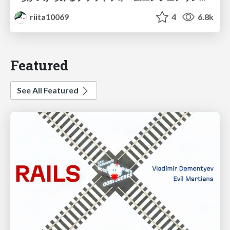
riita10069
4
6.8k
Featured
See All Featured