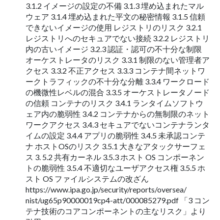
3.1.2 イメージの設定の不備 3.1.3 埋め込まれたマル
ウェア 3.1.4 埋め込まれた平文の秘密情報 3.1.5 信頼
できないイメージの使用 レジストリのリスク 3.2.1
レジストリへのセキュアでない接続 3.2.2 レジストリ
内の古いイメージ 3.2.3 認証・認可の不十分な制限
オーケストレータのリスク 3.3.1 制限のない管理者ア
クセス 3.3.2 不正アクセス 3.3.3 コンテナ間ネットワ
ークトラフィックの不十分な分離 3.3.4 ワークロード
の機微性レベルの混合 3.3.5 オーケストレータノード
の信頼 コンテナのリスク 3.4.1 ランタイムソフトウ
ェア内の脆弱性 3.4.2 コンテナからの無制限のネット
ワークアクセス 3.4.3 セキュアでないコンテナランタ
イムの設定 3.4.4 アプリの脆弱性 3.4.5 未承認コンテ
ナ ホストOSのリスク 3.5.1 大きなアタックサーフェ
ス 3. 5.2 共有カーネル 3.5.3 ホスト OS コンポーネン
トの脆弱性 3.5.4 不適切なユーザアクセス権 3.5.5 ホ
スト OS ファイルシステムの改ざん
https://www.ipa.go.jp/security/reports/oversea/
nist/ug65p90000019cp4-att/000085279.pdf 「3 コン
テナ技術のコアコンポーネントの主なリスク」より