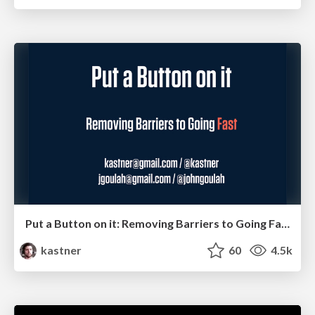
Put a Button on it: Removing Barriers to Going Fast.
kastner
60
4.5k