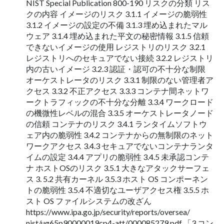
NIST Special Publication 800-190 リスクの分類 リス
クの内容 イメージのリスク 3.1.1 イメージの脆弱性
3.1.2 イメージの設定の不備 3.1.3 埋め込まれたマル
ウェア 3.1.4 埋め込まれた平文の秘密情報 3.1.5 信頼
できないイメージの使用 レジストリのリスク 3.2.1
レジストリへのセキュアでない接続 3.2.2 レジストリ
内の古いイメージ 3.2.3 認証・認可の不十分な制限
オーケストレータのリスク 3.3.1 制限のない管理者ア
クセス 3.3.2 不正アクセス 3.3.3 コンテナ間ネットワ
ークトラフィックの不十分な分離 3.3.4 ワークロード
の機微性レベルの混合 3.3.5 オーケストレータノード
の信頼 コンテナのリスク 3.4.1 ランタイムソフトウ
ェア内の脆弱性 3.4.2 コンテナからの無制限のネット
ワークアクセス 3.4.3 セキュアでないコンテナランタ
イムの設定 3.4.4 アプリの脆弱性 3.4.5 未承認コンテ
ナ ホストOSのリスク 3.5.1 大きなアタックサーフェ
ス 3. 5.2 共有カーネル 3.5.3 ホスト OS コンポーネン
トの脆弱性 3.5.4 不適切なユーザアクセス権 3.5.5 ホ
スト OS ファイルシステムの改ざん
https://www.ipa.go.jp/security/reports/oversea/
nist/ug65p90000019cp4-att/000085279.pdf 「3 コン