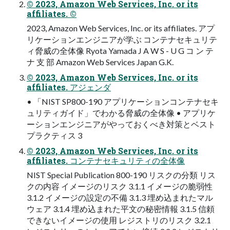
© 2023, Amazon Web Services, Inc. or its
affiliates. ©
2023, Amazon Web Services, Inc. or its affiliates. アプ
リケーションエンジニアが学ぶ コンテナセキュリテ
ィ脅威の全体像 Ryota Yamada J A W S - U G コ ン テ
ナ 支 部 Amazon Web Services Japan G.K.
© 2023, Amazon Web Services, Inc. or its
affiliates. アジェンダ
• 「NIST SP800-190 アプリケーションコンテナセキ
ュリティガイド」でわかる脅威の全体像 • アプリケ
ーションエンジニアがやっておくべき対策とベスト
プラクティス 3
© 2023, Amazon Web Services, Inc. or its
affiliates. コンテナセキュリティの全体像
NIST Special Publication 800-190 リスクの分類 リス
クの内容 イメージのリスク 3.1.1 イメージの脆弱性
3.1.2 イメージの設定の不備 3.1.3 埋め込まれたマル
ウェア 3.1.4 埋め込まれた平文の秘密情報 3.1.5 信頼
できないイメージの使用 レジストリのリスク 3.2.1