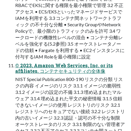
RBACでEKSに関する権限を最小権限で管理 3.2 不正
アクセス • ECS/EKSといったマネージドサービスで
IAMを利用する 3.3 コンテナ間ネットワークトラフ
ィック の不十分な分離 • Security GroupやNetwork
Policyで、最小限のトラフィッ クのみを許可 3.4 ワ
ークロードの機微性レベルの混合 • コンテナ分離レ
ベルを強化する(5.2参照) 3.5 オーケストレータノー
ドの信頼 • Fargate を利用する • EC2インスタンスに
付与するIAM Roleを最小権限に設定
© 2023, Amazon Web Services, Inc. or its
affiliates. コンテナセキュリティの全体像
NIST Special Publication 800-190 リスクの分類 リス
クの内容 イメージのリスク 3.1.1 イメージの脆弱性
3.1.2 イメージの設定の不備 3.1.3 埋め込まれたマル
ウェア 3.1.4 埋め込まれた平文の秘密情報 3.1.5 信頼
できないイメージの使用 レジストリのリスク 3.2.1
レジストリへのセキュアでない接続 3.2.2 レジストリ
内の古いイメージ 3.2.3 認証・認可の不十分な制限
オーケストレータのリスク 3.3.1 制限のない管理者ア
クセス 3.3.2 不正アクセス 3.3.3 コンテナ間ネットワ