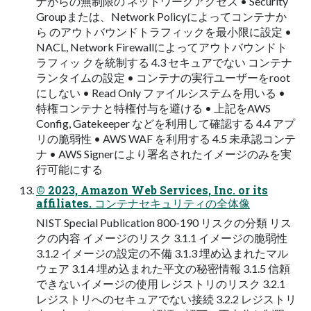
ナからの無制限の ネットワークアクセス • Security
Groupまたは、Network Policyによってコンテナか
ら のアウトバウンドトラフィックを最小限に設定 •
NACL, Network Firewallによってアウトバウンドト
ラフィッ クを統制する 4.3 セキュアでない コンテナ
ランタイムの設定 • コンテナの実行ユーザーをroot
にしない • Read Only ファイルシステムを用いる •
特権コンテナと特権付与を避ける • 上記をAWS
Config, Gatekeeper などを利用して確認する 4.4 アプ
リの脆弱性 • AWS WAF を利用する 4.5 未承認コンテ
ナ • AWS Signerにより署名されたイメージのみを実
行可能にする
© 2023, Amazon Web Services, Inc. or its
affiliates. コンテナセキュリティの全体像
NIST Special Publication 800-190 リスクの分類 リス
クの内容 イメージのリスク 3.1.1 イメージの脆弱性
3.1.2 イメージの設定の不備 3.1.3 埋め込まれたマル
ウェア 3.1.4 埋め込まれた平文の秘密情報 3.1.5 信頼
できないイメージの使用 レジストリのリスク 3.2.1
レジストリへのセキュアでない接続 3.2.2 レジストリ