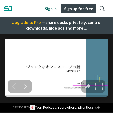
Sign in
Sign up for free
Upgrade to Pro
— share decks privately, control
downloads, hide ads and more …
·
Your Podcast. Everywhere. Effortlessly.
→
SPONSORED