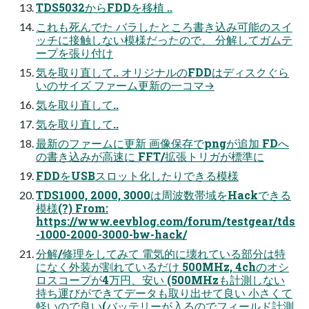
TDS5032からFDDを移植 ..
これも死んでた バラしたところ書き込み可能のスイ
ッチに接触しない模様だったので、 分解してガムテ
ープを張り付け
気を取り直して.. オリジナルのFDDはディスクぐら
いのサイズ ファーム更新の一コマ→
気を取り直して..
気を取り直して..
最新のファームに更新 画像保存でpngが追加 FDへ
の書き込みが高速に FFT/拡張トリガが標準に
FDDをUSBスロット化したりできる模様
TDS1000, 2000, 3000は周波数帯域をHackできる
模様(?) From:
https://www.eevblog.com/forum/testgear/tds
-1000-2000-3000-bw-hack/
分解/修理をしてみて 電気的に壊れている部分は特
になく外装が割れているだけ 500MHz, 4chのオシ
ロスコープが4万円、安い (500MHzも計測しない
持ち運びができてデータも取り出せて良い 小さくて
軽いので良い(バッテリーが入るのでフィールド計測