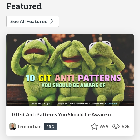
Featured
See All Featured
10 Git Anti Patterns You Should be Aware of
lemiorhan
659
62k
PRO