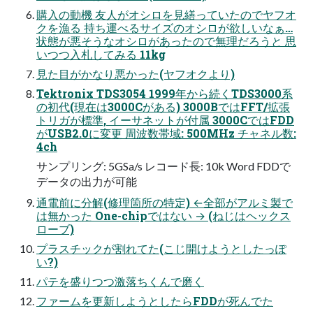
購入の動機 友人がオシロを見繕っていたのでヤフオ
クを漁る 持ち運べるサイズのオシロが欲しいなぁ…
状態が悪そうなオシロがあったので無理だろうと 思
いつつ入札してみる 11kg
見た目がかなり悪かった(ヤフオクより)
Tektronix TDS3054 1999年から続くTDS3000系
の初代(現在は3000Cがある) 3000BではFFT/拡張
トリガが標準, イーサネットが付属 3000CではFDD
がUSB2.0に変更 周波数帯域: 500MHz チャネル数:
4ch
サンプリング: 5GSa/s レコード長: 10k Word FDDで
データの出力が可能
通電前に分解(修理箇所の特定) ←全部がアルミ製で
は無かった One-chipではない → (ねじはヘックス
ローブ)
プラスチックが割れてた(こじ開けようとしたっぽ
い?)
パテを盛りつつ激落ちくんで磨く
ファームを更新しようとしたらFDDが死んでた