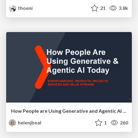
thoeni
21
3.8k
How People are Using Generative and Agentic AI to Supercharge Their Products, Projects, Services and Value Streams Today
helenjbeal
1
260