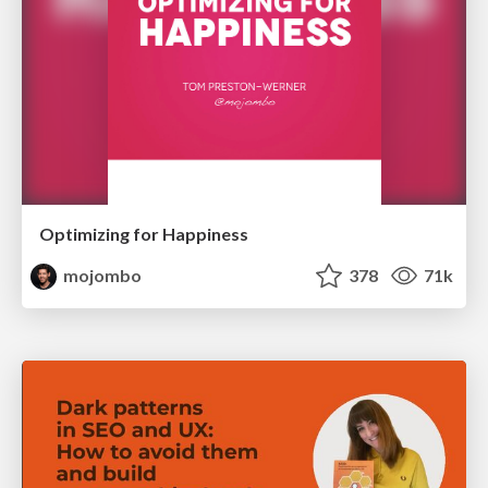
Optimizing for Happiness
mojombo
378
71k