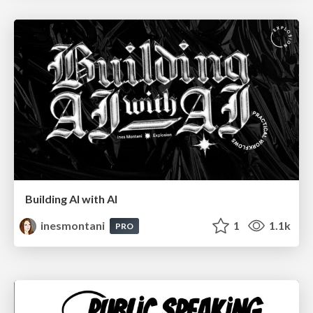
Building AI with AI
inesmontani
1
1.1k
PRO