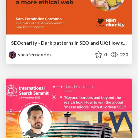
SEOcharity - Dark patterns in SEO and UX: How to avoid them and build a more ethical web
sarafernandez
0
230