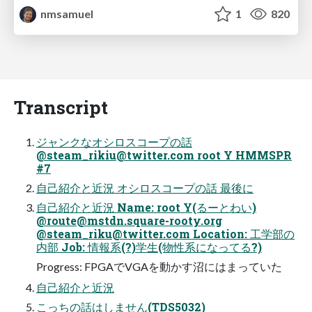
nmsamuel
1
820
Transcript
ジャンクなオシロスコープの話
@
steam_rikiu@twitter.com
root Y HMMSPR
#7
自己紹介と近況 オシロスコープの話 最後に
自己紹介と近況 Name: root Y(るーとわい)
@
route@mstdn.square-rooty.org
@
steam_riku@twitter.com
Location: 工学部の
内部 Job: 情報系(?)学生(物性系になってる?)
Progress: FPGAでVGAを動かす沼にはまっていた
自己紹介と近況
こっちの話はしません(TDS5032)