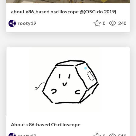
about x86_based oscilloscope @(OSC-do 2019)
rooty19
0
240
About x86-based Oscilloscope
rooty19
0
510