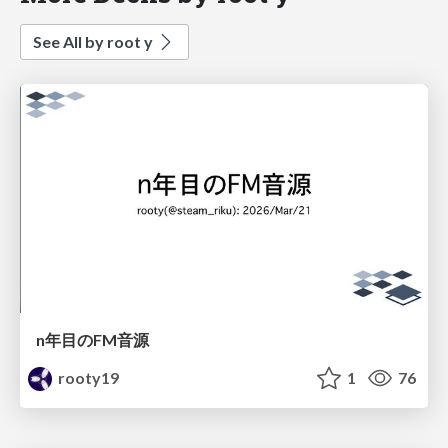
See All by root y
n年目のFM音源
rooty19
1
76