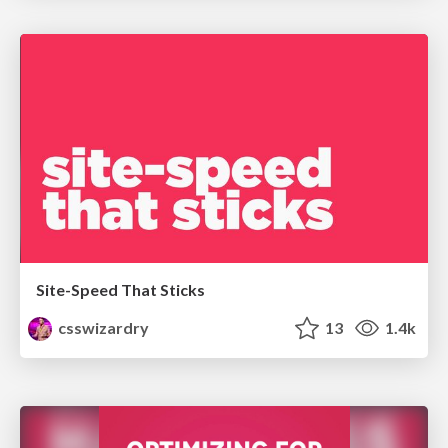
Site-Speed That Sticks
csswizardry
13
1.4k