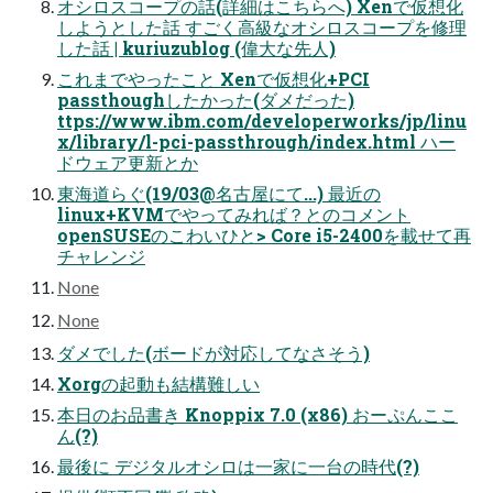
オシロスコープの話(詳細はこちらへ) Xenで仮想化
しようとした話 すごく高級なオシロスコープを修理
した話 | kuriuzublog (偉大な先人)
これまでやったこと Xenで仮想化+PCI
passthoughしたかった(ダメだった)
ttps://www.ibm.com/developerworks/jp/linu
x/library/l-pci-passthrough/index.html ハー
ドウェア更新とか
東海道らぐ(19/03@名古屋にて...) 最近の
linux+KVMでやってみれば？とのコメント
openSUSEのこわいひと> Core i5-2400を載せて再
チャレンジ
None
None
ダメでした(ボードが対応してなさそう)
Xorgの起動も結構難しい
本日のお品書き Knoppix 7.0 (x86) おーぷんここ
ん(?)
最後に デジタルオシロは一家に一台の時代(?)