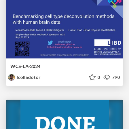
WCS-LA-2024
lcolladotor
0
790