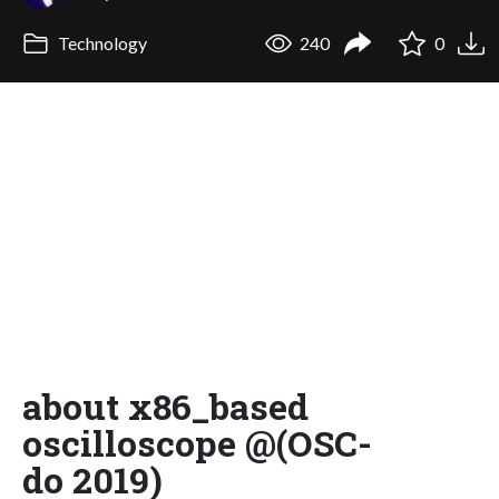
Technology
240
0
about x86_based
oscilloscope @(OSC-
do 2019)