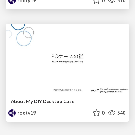
rooty19
0
510
About My DIY Desktop Case
rooty19
0
540