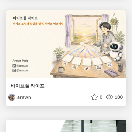
바이브풀 라이프
arawn
0
100