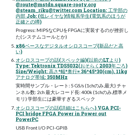
@
route@mstdn.square-rooty.org
@
steam_riku@twitter.com
Location: 工学部の
内部 Job: (低レイヤな)情報系学生(電気系のほうが
正確との噂)
Progress: MIPSなCPUをFPGAに実装するのが挫折し
た(システムコールとか)
x86ベースなデジタルオシロスコープ(新品だと高
い)
オシロスコープの話(スペック編)(以前のLTより)
Type: Tektronix TDS5032(おそらく2003年ごろ)
Size/Weight: 高さ*幅*奥行= 36*45*30(cm), 11kg
アナログ帯域: 350MHz
実時間サンプル・レート: 5 GS/s (1chのみ,最大) チャ
ンネル数: 2ch 最大レコード長: 400k (1chのみ,標準メ
モリ) 学部生には豪華すぎるスペック
オシロスコープの話(詳細はこちらへ) VGA PCI-
PCI bridge FPGA Power in Power out
PowerPC
USB Front I/O PCI-GPIB