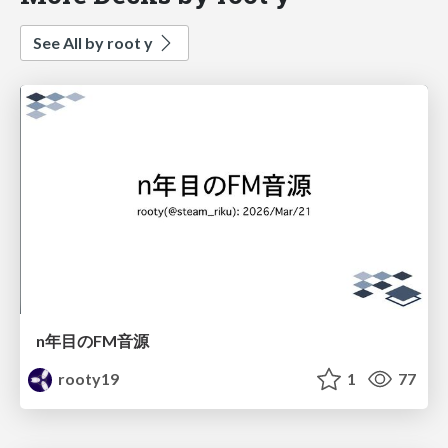
See All by root y
n年目のFM音源
rooty19
1
77