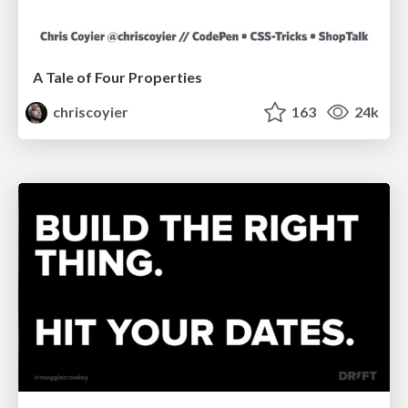
A Tale of Four Properties
chriscoyier
163
24k