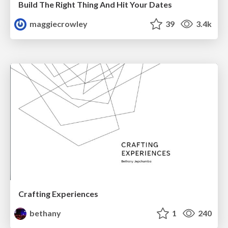
Build The Right Thing And Hit Your Dates
maggiecrowley
39
3.4k
Crafting Experiences
bethany
1
240