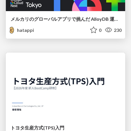
メルカリのグローバルアプリで挑んだ AlloyDB 運用と課題解決の実践記
hatappi
0
230
トヨタ⽣産⽅式(TPS)⼊⾨