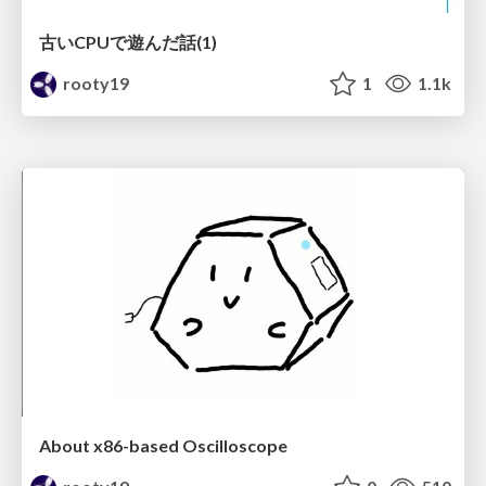
古いCPUで遊んだ話(1)
rooty19
1
1.1k
About x86-based Oscilloscope