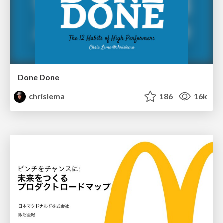
Done Done
chrislema
186
16k