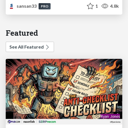
sansan33
1
4.8k
PRO
Featured
See All Featured