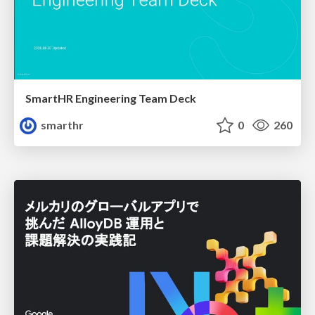
SmartHR Engineering Team Deck
smarthr
0
260