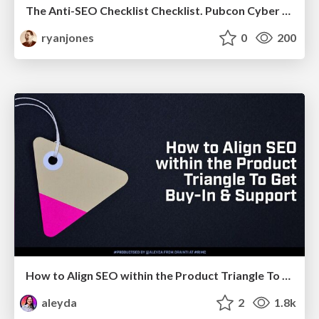
The Anti-SEO Checklist Checklist. Pubcon Cyber Week
ryanjones
0
200
How to Align SEO within the Product Triangle To Get Buy-In & Support - #RIMC
aleyda
2
1.8k