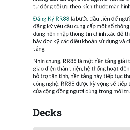
tự động tối ưu theo kích thước màn hình
Đăng Ký RR88
là bước đầu tiên để ngườ
đăng ký yêu cầu cung cấp một số thông 
dùng nên nhập thông tin chính xác để thu
hãy đọc kỹ các điều khoản sử dụng và ch
tảng
Nhìn chung, RR88 là một nền tảng giải t
giao diện thân thiện, hệ thống hoạt độn
hỗ trợ tận tình, nền tảng này tiếp tục t
công nghệ, RR88 được kỳ vọng sẽ tiếp t
của cộng đồng người dùng trong môi trư
Decks