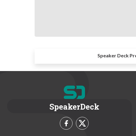
Speaker Deck Pr
SpeakerDeck