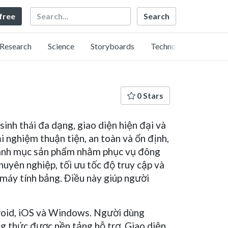
Search
 free
Research
Science
Storyboards
Technology
0 Stars
inh thái đa dạng, giao diện hiện đại và
i nghiệm thuận tiện, an toàn và ổn định,
 danh mục sản phẩm nhằm phục vụ đông
uyên nghiệp, tối ưu tốc độ truy cập và
 máy tính bảng. Điều này giúp người
droid, iOS và Windows. Người dùng
g thức được nền tảng hỗ trợ. Giao diện