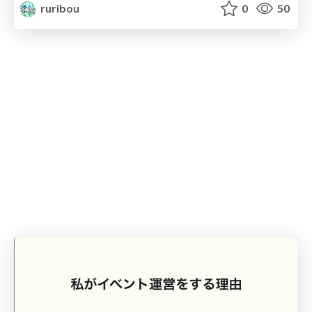
ruribou
0
50