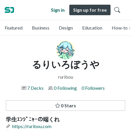
Sign in
Sign up for free
Featured
Business
Design
Education
How-to &
るりいろぼうや
ruribou
7 Decks
0 Following
0 Followers
0 Stars
学生ｴﾝｼﾞﾆｬｰの端くれ
https://ruribou.com