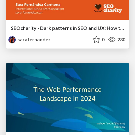
SEOcharity - Dark patterns in SEO and UX: How to avoid them and build a more ethical web
sarafernandez
0
230