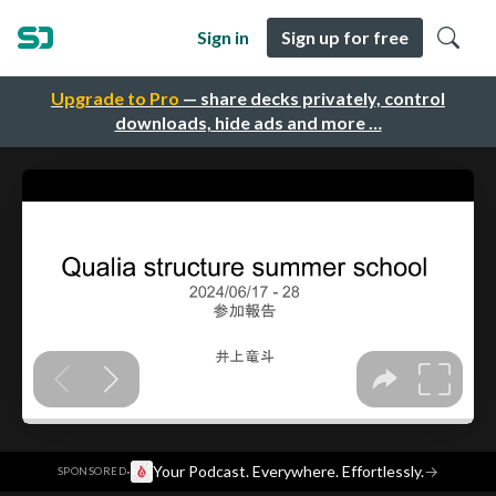
Sign in
Sign up for free
Upgrade to Pro
— share decks privately, control
downloads, hide ads and more …
·
Your Podcast. Everywhere. Effortlessly.
→
SPONSORED