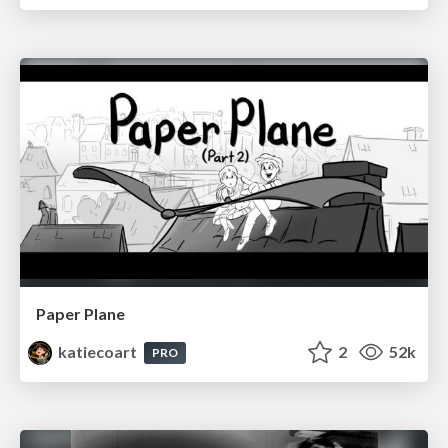
Paper Plane
katiecoart
2
52k
PRO