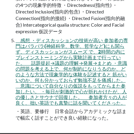
の4つの現象学的特徴 ・Directedness(指向性) ・
Directed Inclusion(指向的包含) ・Directed
Connection(指向的接続) ・Directed Fusion(指向的融
合) Intercategorical qualia structure: Color and Facial
expression 仮説データ
感想 ・ディスカッションの技術が高い 参加者の専
門はバラバラ(神経科学、数学、哲学など)にも関ら
ず、ディスカッションがスムーズ で、2時間の内に
ブレインストーミングから実験計画まで行ってい
た。 話題提起→議題の理解→発展→まとめ ・意識
の問題を考える上で、何が制約になりうるのか、ど
のような方法で現象学的な体験を記述すると 筋がい
いのか、何も分かっておらず勉強不足を痛感した。
意識について自分なりの仮説をもってからまた参
加したい。 ・毎日が刺激的で心が折れかけたが、人
の優しさとサウナで回復した。 参加者方々の人が
良く、拙い英語でも真摯に話を聞いてくださった。
・英語、要修行 日常会話からアカデミックな話ま
で幅広く話すことができ良い経験になった。