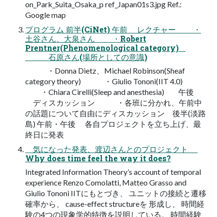
on_Park_Suita_Osaka_p ref_Japan01s3.jpg Ref.:
Google map
プログラム 前半(CiNet) 午前 レクチャー ・
土谷さん、大泉さん ・Robert
Prentner(Phenomenological category)
石原さん(場所としての意識)
・Donna Dietz、Michael Robinson(Sheaf
category theory) ・Giulio Tononi(IIT 4.0)
・Chiara Cirelli(Sleep and anesthesia) 午後
ディスカッション ・各班に分かれ、午前中
の話題について自由にディスカッション 後半(淡路
島) 午前・午後 各自プロジェクトを立ち上げ、最
終日に発表
気になった発表、渡辺さんとのプロジェクト
Why does time feel the way it does?
Integrated Information Theory’s account of temporal
experience Renzo Comolatti, Matteo Grasso and
Giulio Tononi IITにもとづき、 ユニットの接続と遷移
確率から、 cause-effect structureを 形成し、 時間経
験の4つの現象学的特徴を説明している。 時間経験