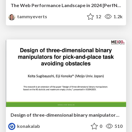
The Web Performance Landscape in 2024 [PerfNow 2024]
tammyeverts
12
1.2k
Design of three-dimensional binary manipulators for pick-and-place task avoiding obstacles (IECON2024)
konakalab
0
510