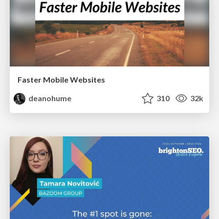
Faster Mobile Websites
deanohume
310
32k