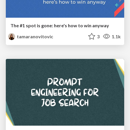
The #1 spot is gone: here's how to win anyway
tamaranovitovic
3
1.1k