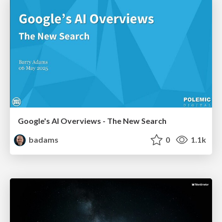
Google's AI Overviews - The New Search
badams
0
1.1k