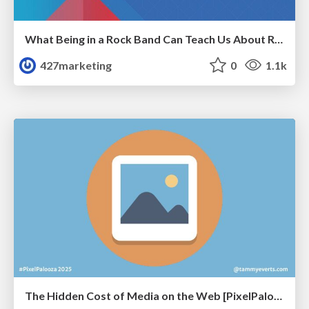
What Being in a Rock Band Can Teach Us About Real World SEO
427marketing
0
1.1k
The Hidden Cost of Media on the Web [PixelPalooza 2025]