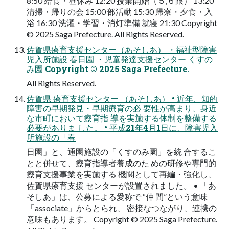
8:50 給食・昼休み 12:20 授業開始（５,６限） 13:20
清掃・帰りの会 15:00 部活動 15:30 帰寮・夕食・入
浴 16:30 洗濯・学習・消灯準備 就寝 21:30 Copyright
© 2025 Saga Prefecture. All Rights Reserved.
佐賀県療育支援センター（あそしあ） ・福祉型障害
児入所施設 春日園 ・児童発達支援センター くすの
み園 Copyright © 2025 Saga Prefecture.
All Rights Reserved.
佐賀県 療育支援センター （あそしあ） • 近年、知的
障害の早期発見・早期療育の必 要性が高まり、身近
な市町において療育指 導を実施する体制を整備する
必要がありま した。 • 平成21年4月1日に、障害児入
所施設の「春
日園」と、通園施設の「くすのみ園」を統 合するこ
とと併せて、療育指導者養成のた めの研修や専門的
療育支援事業を実施する 機関として再編・強化し、
佐賀県療育支援 センターが設置されました。 • 「あ
そしあ」は、公募による愛称で “仲 間”という意味
「associate」からとられ、 密接なつながり、連携の
意味もあります。 Copyright © 2025 Saga Prefecture.