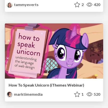
tammyeverts
2
420
How To Speak Unicorn (iThemes Webinar)
marktimemedia
1
520