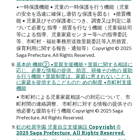
▪一時保護機能 • 児童の一時保護を行う機能（児童
の安全を迅速に確保し適切 な保護を図る） ▪措置機
能 • 児童及びその保護者につき、調査又は判定に基
づいて必要な 指導・措置を行なう機能（児童福祉司
等による指導、児童家庭セン ター等への指導委託
等、市町村・福祉事務所送致里親委託等入所措置、
保育利用に関する報告・通知等） Copyright © 2025
Saga Prefecture. All Rights Reserved.
基本的 機能② ▪里親支援機能 • 里親に関する相談に
応じ、必要な情報の提供、助言、研修その他の 援助
を行う機能 • 里親制度は、家庭に恵まれないこども
に家庭を提供するこどものた めの制度 ▪市町村支援
機能
• 市町村による児童家庭相談への対応について、市
町村間の連絡調整、 市町村に対する情報の提供その
他必要な援助を行う機能 Copyright © 2025 Saga
Prefecture. All Rights Reserved.
虹の松原学園 児童自立支援施設 Copyright ©
2025 Saga Prefecture. All Rights Reserved.