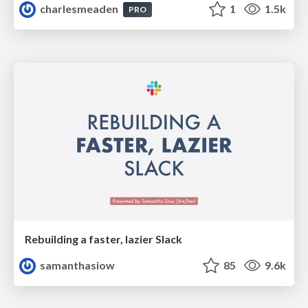
charlesmeaden
1
1.5k
PRO
Rebuilding a faster, lazier Slack
samanthasiow
85
9.6k