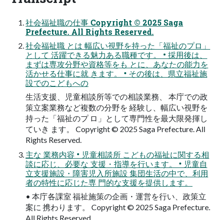
社会福祉職の仕事 Copyright © 2025 Saga
Prefecture. All Rights Reserved.
社会福祉職 とは 幅広い視野を持った「福祉のプロ」
として 活躍できる魅力ある職種です。 • 採用後は、
まずは専攻分野や資格等をも とに、あなたの能力を
活かせる仕事に就 きます。 • その後は、県立福祉施
設でのこどもへの
生活支援、児童相談所等での相談業務、 本庁での政
策立案業務など複数の分野を 経験し、幅広い視野を
持った「福祉のプ ロ」として専門性を最大限発揮し
ていき ます。 Copyright © 2025 Saga Prefecture. All
Rights Reserved.
主な 業務内容 • 児童相談所 こどもの福祉に関する相
談に応じ、必要な 支援・指導を行います。 • 児童自
立支援施設・障害児入所施設 集団生活の中で、利用
者の特性に応じた専 門的な支援を提供します。
• 本庁各課室 福祉施策の企画・運営を行い、政策立
案に 携わります。 Copyright © 2025 Saga Prefecture.
All Rights Reserved.