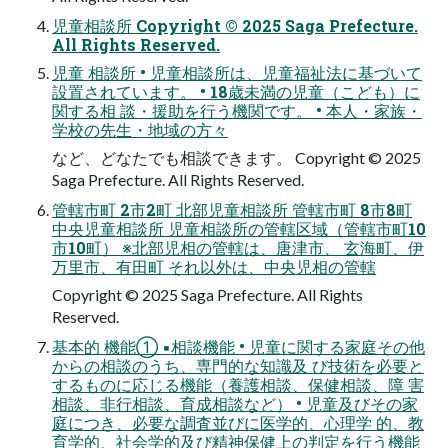
児童相談所 Copyright © 2025 Saga Prefecture.
All Rights Reserved.
児童 相談所 • 児童相談所は、児童福祉法に基づいて
設置されています。 • 18歳未満の児童（こども）に
関する相 談・援助を行う機関です。 • 本人・家族・
学校の先生・地域の方々
など、どなたでも相談できます。 Copyright © 2025
Saga Prefecture. All Rights Reserved.
管轄市町 2市2町 北部児童相談所 管轄市町 8市8町
中央児童相談所 児童相談所の管轄区域（管轄市町10
市10町） ※北部児相の管轄は、唐津市、 玄海町、伊
万里市、有田町 それ以外は、中央児相の管轄
Copyright © 2025 Saga Prefecture. All Rights
Reserved.
基本的 機能① ▪相談機能 • 児童に関する家庭その他
からの相談のうち、専門的な知識及 び技術を必要と
するものに応じる機能（養護相談、保健相談、障 害
相談、非行相談、育成相談など） • 児童及びその家
庭につき、必要な調査並びに医学的、心理学 的、教
育学的、社会学的及び精神保健上の判定を行う機能