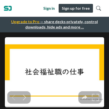
Sign in
Sign up for free
Upgrade to Pro
— share decks privately, control
downloads, hide ads and more …