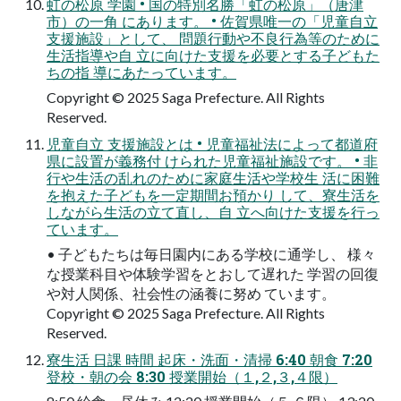
虹の松原 学園 • 国の特別名勝「虹の松原」（唐津
市）の一角 にあります。 • 佐賀県唯一の「児童自立
支援施設」として、 問題行動や不良行為等のために
生活指導や自 立に向けた支援を必要とする子どもた
ちの指 導にあたっています。
Copyright © 2025 Saga Prefecture. All Rights
Reserved.
児童自立 支援施設とは • 児童福祉法によって都道府
県に設置が義務付 けられた児童福祉施設です。 • 非
行や生活の乱れのために家庭生活や学校生 活に困難
を抱えた子どもを一定期間お預かり して、寮生活を
しながら生活の立て直し、自 立へ向けた支援を行っ
ています。
• 子どもたちは毎日園内にある学校に通学し、 様々
な授業科目や体験学習をとおして遅れた 学習の回復
や対人関係、社会性の涵養に努め ています。
Copyright © 2025 Saga Prefecture. All Rights
Reserved.
寮生活 日課 時間 起床・洗面・清掃 6:40 朝食 7:20
登校・朝の会 8:30 授業開始（１,２,３,４限）