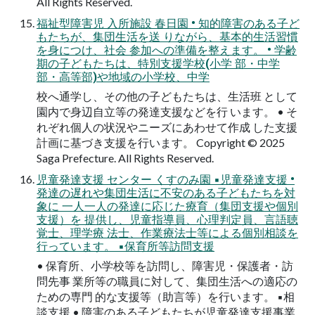
All Rights Reserved.
福祉型障害児 入所施設 春日園 • 知的障害のある子ど
もたちが、集団生活を送 りながら、基本的生活習慣
を身につけ、社会 参加への準備を整えます。 • 学齢
期の子どもたちは、特別支援学校(小学 部・中学
部・高等部)や地域の小学校、中学
校へ通学し、その他の子どもたちは、生活班 として
園内で身辺自立等の発達支援などを行 います。 • そ
れぞれ個人の状況やニーズにあわせて作成 した支援
計画に基づき支援を行います。 Copyright © 2025
Saga Prefecture. All Rights Reserved.
児童発達支援 センター くすのみ園 ▪児童発達支援 •
発達の遅れや集団生活に不安のある子どもたちを対
象に 一人一人の発達に応じた療育（集団支援や個別
支援）を 提供し、児童指導員、心理判定員、言語聴
覚士、理学療 法士、作業療法士等による個別相談を
行っています。 ▪保育所等訪問支援
• 保育所、小学校等を訪問し、障害児・保護者・訪
問先事 業所等の職員に対して、集団生活への適応の
ための専門 的な支援等（助言等）を行います。 ▪相
談支援 • 障害のある子どもたちが児童発達支援事業