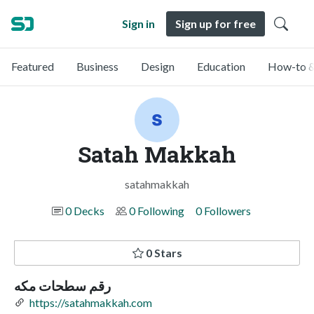
Sign in
Sign up for free
Featured
Business
Design
Education
How-to &
Satah Makkah
satahmakkah
0 Decks
0 Following
0 Followers
0 Stars
رقم سطحات مكه
https://satahmakkah.com