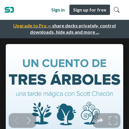
Sign in
Sign up for free
Upgrade to Pro
— share decks privately, control
downloads, hide ads and more …