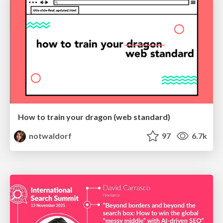
How to train your dragon (web standard)
notwaldorf
97
6.7k