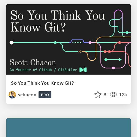
So You Think You Know Git?
schacon
9
13k
PRO