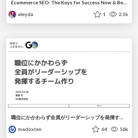
Ecommerce SEO: The Keys for Success Now & Beyond - #SERPConf2024
aleyda
1
2.1k
職位にかかわらず全員がリーダーシップを発揮するチーム作り / Building a team where everyone can demonstrate leadership regardless of position
madoxten
64
56k