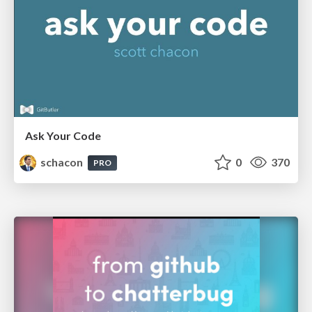
Ask Your Code
schacon
0
370
PRO