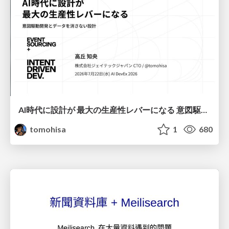
AI時代に設計が 最大の生産性レバーになる 意図駆動開発とデータを消さない設計｜Don't Delete Your Data or Your Intent — Design as the Deepest Lever in the AI Era
tomohisa
1
680