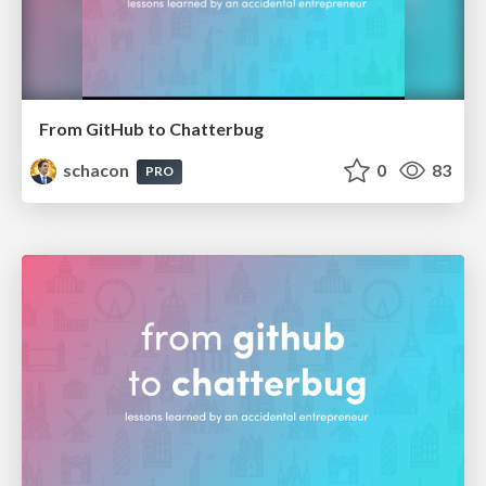
From GitHub to Chatterbug
schacon
0
83
PRO