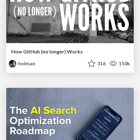
How GitHub (no longer) Works
holman
316
150k