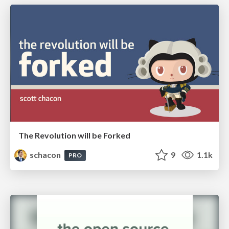
The Revolution will be Forked
schacon
9
1.1k
PRO