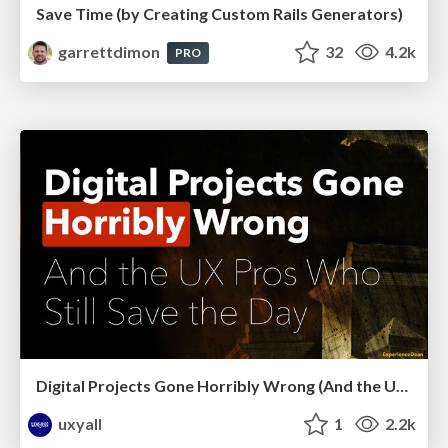
Save Time (by Creating Custom Rails Generators)
garrettdimon
32
4.2k
PRO
Digital Projects Gone Horribly Wrong (And the UX Pros Who Still Save the Day) - Dean Schuster
uxyall
1
2.2k