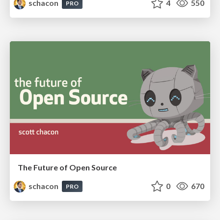
schacon
4
550
PRO
The Future of Open Source
schacon
0
670
PRO