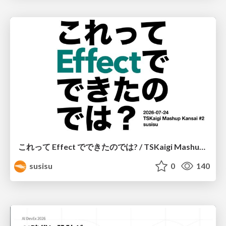
これって Effect でできたのでは? / TSKaigi Mashup Kansai #2
susisu
0
140