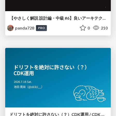
【やさしく解説 設計編・中級 #6】良いアーキテクチャとは ～ 一本の登り道の、行き先 ～
panda728
0
210
PRO
ドリフトを絶対に許さない（？）CDK運用 / CDK Ops with Zero Tolerance for Drifts (?)