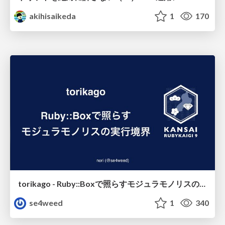
akihisaikeda
1
170
torikago - Ruby::Boxで照らすモジュラモノリスの実行境界
se4weed
1
340