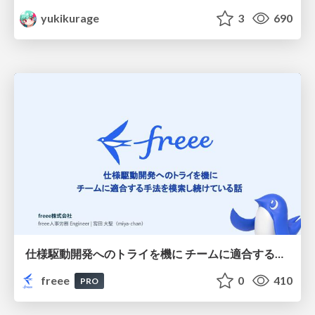
yukikurage
3
690
仕様駆動開発へのトライを機に チームに適合する手法を模索し続けている話
freee
0
410
PRO