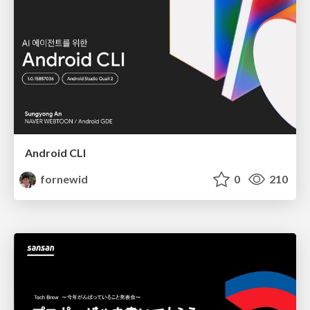
Android CLI
fornewid
0
210