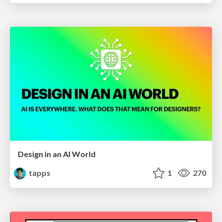
Design in an AI World
tapps
1
270