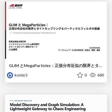
GLIM とMegaParticles：正規分布近似の限界とタイトカップリング＆パーティクルフィルタの進展 / GLIM and MegaParticles : Progress of the distribution representation in SLAM
koide3
0
680