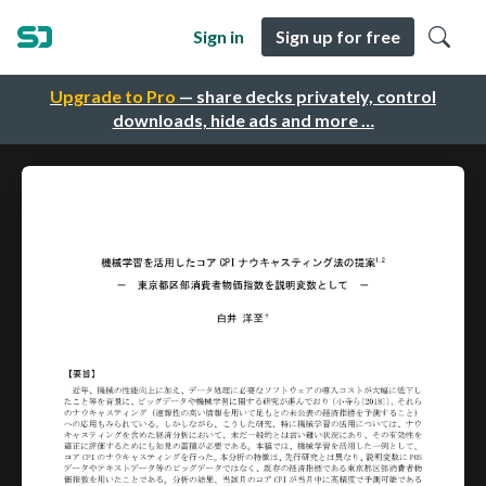
Sign in
Sign up for free
Upgrade to Pro
— share decks privately, control
downloads, hide ads and more …