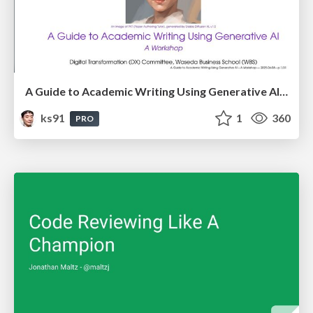
A Guide to Academic Writing Using Generative AI - A Workshop
ks91
1
360
PRO