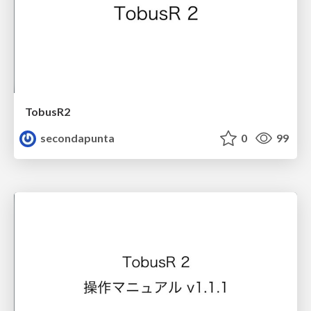
TobusR2
secondapunta
0
99