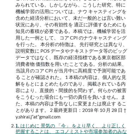
みられている。しかしながら、こうした研究、特に
機械学習の活用については、ナウ キャスティングを
含めた経済分析において、未だ一般的とは言い難い
状況にあり、その有効性を 適正に評価するためにも
知見の蓄積が必要である。本稿では、機械学習を活
用した一例として、 コア CPI のナウキャスティング
を行った。 本分析の特徴は、 先行研究とは異なり、
説明変数に POS データやテキストデータ等のビッグ
データではなく、既存の経済指標である東京都区部
消費者物 価指数を用いたことである。分析の結果、
当該月のコア CPI が当月中に高精度で予測可能であ
る ことが確認された。 1 本稿の内容は、個人的な見
解をもとにまとめたものであり、掲載されている内
容により、直接的・間接的を問わ ず、何らかの被害
をこうむった場合にも一切の責任を負いません。ま
た、本稿の内容は予告なしに変更または廃止す るこ
とがあります。 2 最終更新日：2018 年 10 月 28 日 †
y.shirai.j“at”gmail.com
1. はじめに 景気の 「今」 をより早く、 より正しく
把握することは、 エコノミストや市場参加者のみな