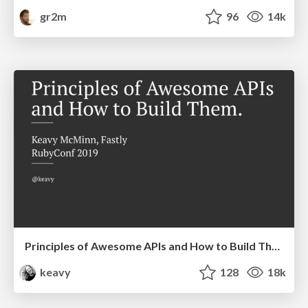
gr2m
96
14k
Principles of Awesome APIs and How to Build Them.
keavy
128
18k