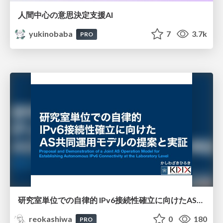
人間中心の意思決定支援AI
yukinobaba
7
3.7k
PRO
研究室単位での自律的 IPv6接続性確立に向けたAS共同運用モデルの提案と実証
reokashiwa
0
180
PRO