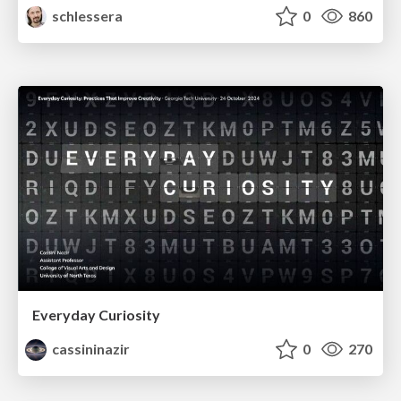
schlessera
0
860
Everyday Curiosity
cassininazir
0
270