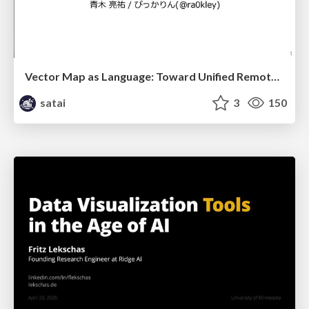
Vector Map as Language: Toward Unified Remote Sensing Vector Mapping
satai
3
150