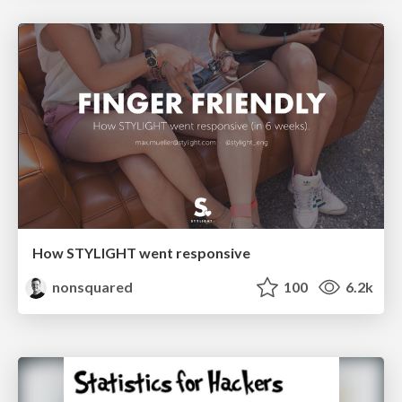
How STYLIGHT went responsive
nonsquared
100
6.2k