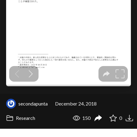
secondapunta
December 24, 2018
Research
150
0