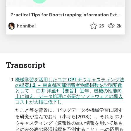
Practical Tips for Bootstrapping Information Extraction Pipelines
honnibal
25
2k
Transcript
機械学習を活用したコア CPI ナウキャスティング法
の提案1,2 － 東京都区部消費者物価指数を説明変数
として － 白井 洋至† 【要旨】 近年、機械の性能向
上に加え、データ処理に必要なソフトウェアの導入
コストが大幅に低下し
たこと等を背景に、ビッグデータや機械学習に関す
る研究が進んでおり（小寺ら[2018]） 、それら のナ
ウキャスティング（速報性の高い情報を用いて足も
との未公表の経済指標を予測すること） への応用も