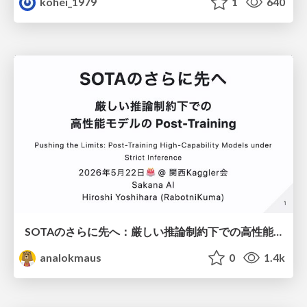
kohei_1979
1
640
SOTAのさらに先へ：厳しい推論制約下での高性能モデルのPost-Training
analokmaus
0
1.4k