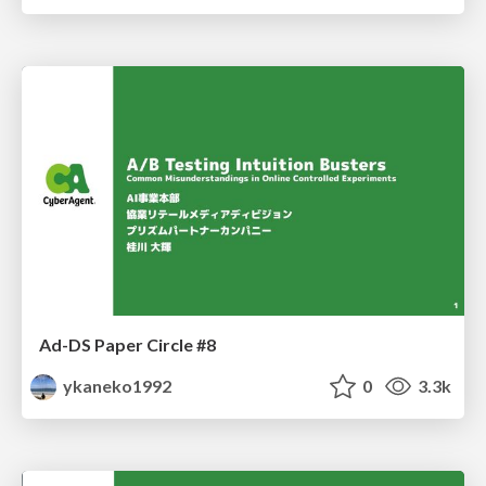
Ad-DS Paper Circle #8
ykaneko1992
0
3.3k