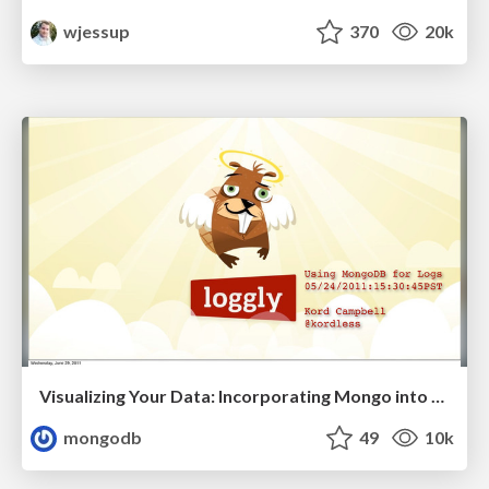
wjessup
370
20k
Visualizing Your Data: Incorporating Mongo into Loggly Infrastructure
mongodb
49
10k