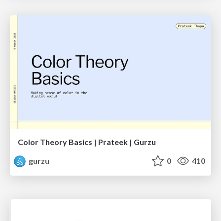
Color Theory Basics | Prateek | Gurzu
gurzu
0
410