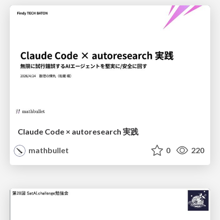
Claude Code × autoresearch 実践
mathbullet
0
220