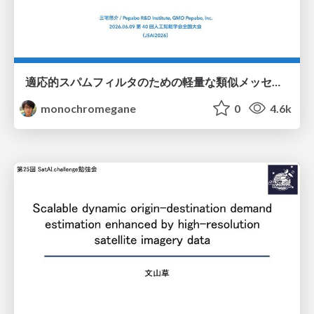
適応的スパムフィルタのための軽量な類似メッセージカウンタ / jsai2026-adaptive-spam-filter
monochromegane
0
4.6k