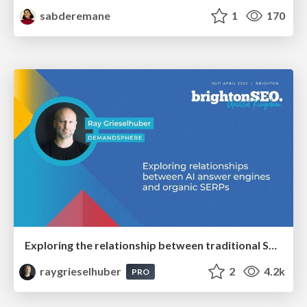
sabderemane
1
170
Exploring the relationship between traditional SERPs and Gen AI search
raygrieselhuber
2
4.2k
PRO