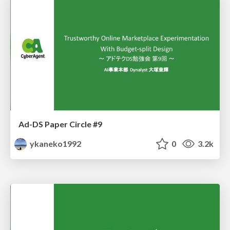
Ad-DS Paper Circle #9
ykaneko1992
0
3.2k