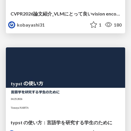
CVPR2026論文紹介_VLMにとって​良いvision encoderとは何か？​Rethinking Model Selection in VLM Through the Lens of Gromov-Wasserstein Distance​
kobayashi31
1
180
typst の使い方：言語学を研究する学生のために