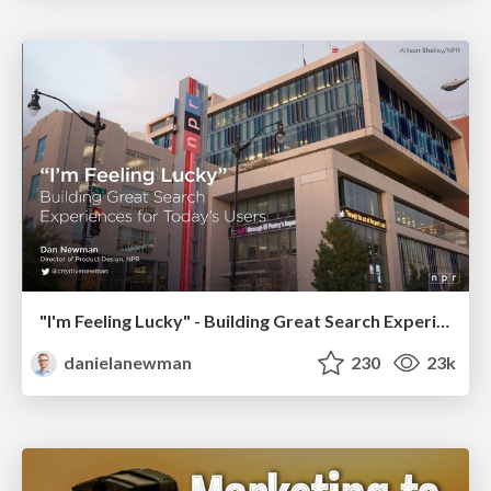
"I'm Feeling Lucky" - Building Great Search Experiences for Today's Users (#IAC19)
danielanewman
230
23k