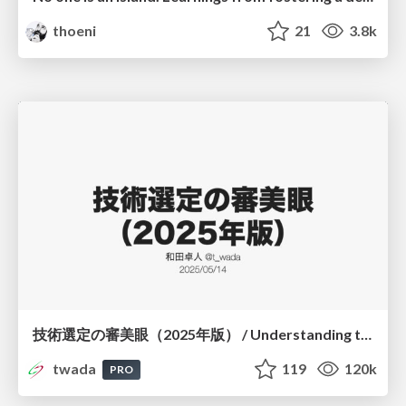
thoeni
21
3.8k
技術選定の審美眼（2025年版） / Understanding the Spiral of Technologies 2025 edition
twada
119
120k
PRO