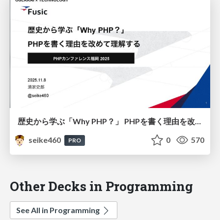
歴史から学ぶ「Why PHP？」 PHPを書く理由を改めて理解する / Learning from History: “Why PHP?” Rediscovering the Reasons for Writing PHP
seike460
0
570
PRO
Other Decks in Programming
See All in Programming