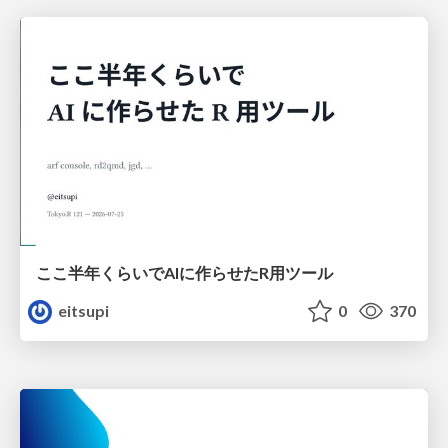
ここ半年くらいでAIに作らせたR用ツール
eitsupi
0
370