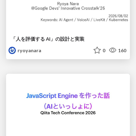
「人を評価する AI」の 設計と実装
ryoyanara
0
160