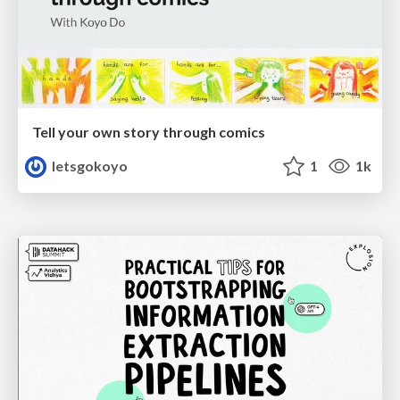
Tell your own story through comics
letsgokoyo
1
1k