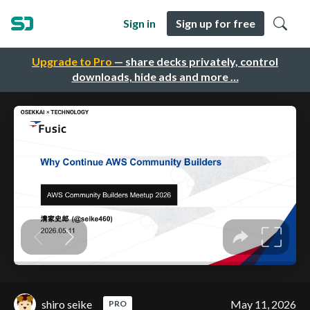
Sign in
Sign up for free
Upgrade to Pro
— share decks privately, control
downloads, hide ads and more …
shiro seike
May 11, 2026
PRO