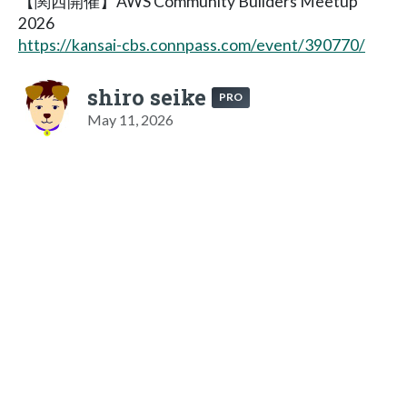
【関西開催】AWS Community Builders Meetup
2026
https://kansai-cbs.connpass.com/event/390770/
shiro seike
PRO
May 11, 2026