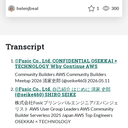
helenjbeal
1
300
Transcript
©Fusic Co., Ltd. CONFIDENTIAL OSEKKAI ×
TECHNOLOGY Why Continue AWS
Community Builders AWS Community Builders
Meetup 2026 清家史郎 (@seike460) 2026.05.11
©Fusic Co., Ltd. 自己紹介 はじめに 清家 史郎
(@seike460) SHIRO SEIKE
株式会社Fusicプリンシパルエンジニア/エバンジェ
リスト AWS User Group Leaders AWS Community
Builder Serverless 2025 Japan AWS Top Engineers
OSEKKAI × TECHNOLOGY