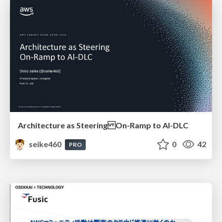
Architecture as Steering On-Ramp to AI-DLC
seike460
0
42
PRO