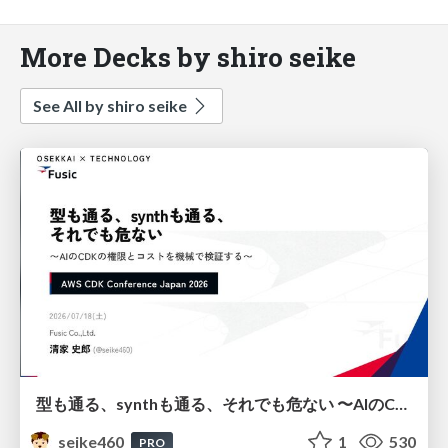
More Decks by shiro seike
See All by shiro seike
型も通る、synthも通る、それでも危ない 〜AIのCDKの権限とコストを機械で検証する〜 / It Passes Type Checks, It Passes Synth Checks, but It’s Still Risky — Automatically Verifying Permissions and Costs in AI’s CDK —
seike460
1
530
PRO