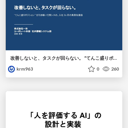
改善しないと、タスクが回らない。 “てんこ盛りポジション” を引き継いだ情シスの、入社3ヶ月の業務改善録
krm963
0
260