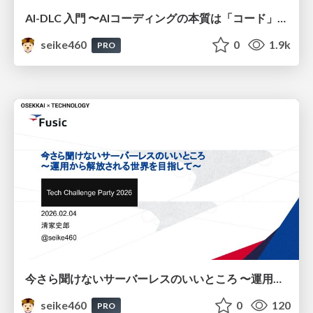
AI-DLC 入門 〜AIコーディングの本質は「コード」ではなく「構造」〜 / Introduction to AI-DLC: The Essence of AI Coding Is Not “Code” but “Structure”
seike460
0
1.9k
PRO
今さら聞けないサーバーレスのいいところ 〜運用から解放される世界を目指して〜 / The Benefits of Serverless You Might Be Too Embarrassed to Ask About Now — Aiming for a World Free from Operational Burdens
seike460
0
120
PRO