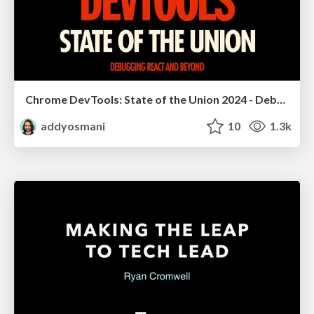
Chrome DevTools: State of the Union 2024 - Debugging React & Beyond
addyosmani
10
1.3k