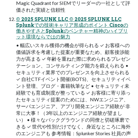
Magic Quadrant for SIEMでリーダーの一社として評
価された実績と信頼性
© 2025 SPLUNK LLC © 2025 SPLUNK LLC
Splunkでの技術キャリア形成のポイント Ciscoの
働きやすさとSplunkのベンチャー精神のハイブリ
ット環境ならではの魅力
• 幅広いスキル獲得の機会が得られる ✓ お客様への
価値訴求を考慮した提案が重要なため、顧客接渉能
力が高まる ✓ 年齢を重ねた際に求められるプレゼン
テーション、コンサルティング能力を鍛えられる •
セキュリティ業界でのプレゼンスを向上させられる
✓ 自社CTFイベント開催(BOTS)、セキュリティイベ
ント登壇、ブログ・書籍執筆など • セキュリティ未
経験でも育成制度が整っている ✓ お客様に寄り添っ
たセキュリティ提案のためには、NWエンジニア、
サーバエンジニア、アプリ開発エンジニア経験が 非
常に大事！（3年以上のエンジニア経験が望まし
い） • 様々なバックグラウンドの同僚と切磋琢磨で
きる ✓ 世代や性別だけでなく、身近なところに海外
のエンジニアも 参考情報：Splunker Stories 社員の声