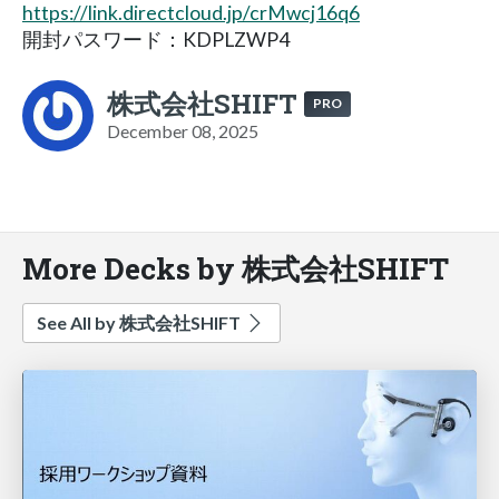
https://link.directcloud.jp/crMwcj16q6
開封パスワード：KDPLZWP4
株式会社SHIFT
PRO
December 08, 2025
More Decks by 株式会社SHIFT
See All by 株式会社SHIFT