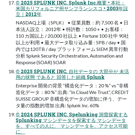
© 2025 SPLUNK INC. Splunk Inc.概要 • 本社：
米国カリフォルニア州サンフランシスコ • 2003年設
立｜2012年
NASDAQ上場（SPLK） • 従業員数：約 7,500 名 • 日
本法人設立： 2012年 • 特許数：1050 + • お客様：
110 カ国以上 / 20,000 社以上 • Fortune 100 社中 90社
以上が利用 • 最大データ取り込み量 : 5PB / day • 国
内では120TB / day プラットフォーム SIEM 異常行動
分析 Splunk Security Orchestration, Automation and
Response (SOAR) SOAR
© 2025 SPLUNK INC. 自社データの 大部分が 未活
用の状態 であると 回答した組織 Splunk
Enterprise 開発の背景 “構造化データ：20 %” vs “非構
造化データ：80 %” 出典: “In Cloud We Trust”, CREDIT
SUISSE GROUP 非構造化データの増加に伴う、デー
タ量の指数的増加 出典: Splunk Inc. 60%
© 2024 SPLUNK INC. Spelunking 洞窟探索する
Splunking マシンデータを探索する マシンデータ
を、すべての人に、 マシンデータを、アクセス可能
に、