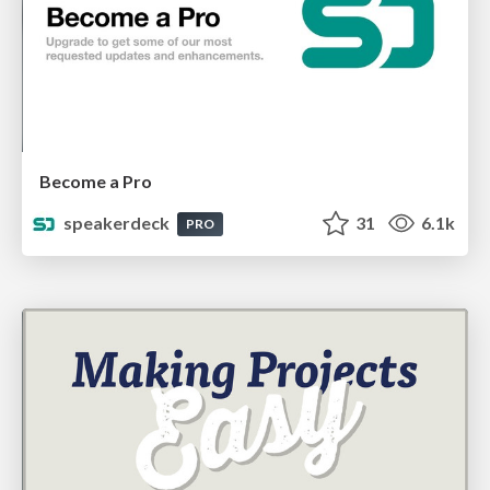
Become a Pro
speakerdeck
31
6.1k
PRO