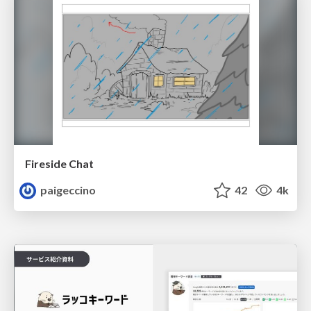
Fireside Chat
paigeccino
42
4k