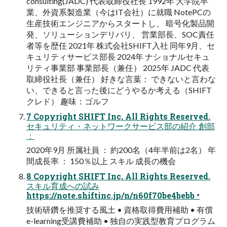
consulting(JADC) 代表取締役社長 1992年 大学院卒
業、外資系製造業（今はIT会社）に就職 NotePCの
生産技術エンジニアからスタートし、 暗号化製品開
発、ソリューションデリバリ、 営業部長、SOC責任
者等を歴任 2021年 株式会社SHIFT入社 同年9月、セ
キュリティサービス部長 2024年 ナショナルセキュ
リティ事業部 事業部長（兼任） 2025年 JADC 代表
取締役社長（兼任） 好きな言葉： できないと言わな
い、できると言った後にどうやるか考える（SHIFT
クレド） 趣味：ゴルフ
7 Copyright SHIFT Inc, All Rights Reserved.
セキュリティ・ネットワークサービス部の紹介 創部
：
2020年9月 所属社員 ： 約200名（4年半前は2名） 年
間成長率 ： 150％以上 スキル 成長の機会
8 Copyright SHIFT Inc, All Rights Reserved.
スキル育成への試み
https://note.shiftinc.jp/n/n60f70be4bebb •
技術研鑽を推奨する風土 • 資格取得費用補助 • 有償
e-learning受講費補助 • 独自の実践型教育プログラム