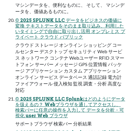
マシンデータを、便利なものに、 そして、 マシンデ
ータを、価値あるものに。
© 2025 SPLUNK LLC データをビジネスの価値に
変換 テキストデータをそのまま取り込み、利用した
いタイミングで自由に取り出し活用 オンプレミス プ
ライベート クラウド パブリック
クラウド ストレージ オンライン ショッピング コー
ルセンター デスクトップ セキュリティ Web サービ
ス ネットワーク コンテナ Webユーザー RFID スマー
トフォン サーバー メッセージ GPS 位置情報 パッケ
ージ アプリケーション カスタム アプリケーション
オンライン サービス データベース 通話記録 電力計
ファイアウォール 侵入検知 監視 調査・分析 高度な
対応
© 2025 SPLUNK LLC Splunkはどのようにデータ
を扱えるの？ Webブラウザを通してアクセスし、
検索バーに任意の操作を入力して データを分析・可
視化 user Web ブラウザ
サポートブラウザ 検索バー 分析結果