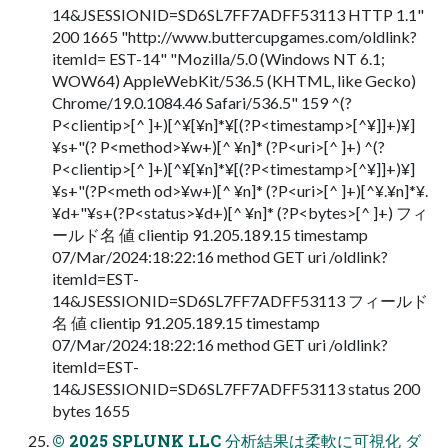
14&JSESSIONID=SD6SL7FF7ADFF53113 HTTP 1.1"
200 1665 "http://www.buttercupgames.com/oldlink?
itemId= EST-14" "Mozilla/5.0 (Windows NT 6.1;
WOW64) AppleWebKit/536.5 (KHTML, like Gecko)
Chrome/19.0.1084.46 Safari/536.5" 159 ^(?
P<clientip>[^ ]+)[^¥[¥n]*¥[(?P<timestamp>[^¥]]+)¥]
¥s+"(? P<method>¥w+)[^ ¥n]* (?P<uri>[^ ]+) ^(?
P<clientip>[^ ]+)[^¥[¥n]*¥[(?P<timestamp>[^¥]]+)¥]
¥s+"(?P<meth od>¥w+)[^ ¥n]* (?P<uri>[^ ]+)[^¥.¥n]*¥.
¥d+"¥s+(?P<status>¥d+)[^ ¥n]* (?P<bytes>[^ ]+) フィ
ールド名 値 clientip 91.205.189.15 timestamp
07/Mar/2024:18:22:16 method GET uri /oldlink?
itemId=EST-
14&JSESSIONID=SD6SL7FF7ADFF53113 フィールド
名 値 clientip 91.205.189.15 timestamp
07/Mar/2024:18:22:16 method GET uri /oldlink?
itemId=EST-
14&JSESSIONID=SD6SL7FF7ADFF53113 status 200
bytes 1655
© 2025 SPLUNK LLC 分析結果は柔軟に可視化 ダ