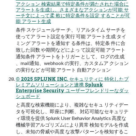
アクション 検索結果で特定条件が満たされた場合に
アラートを生成し、さまざまなアクションが可能 サ
ーチ文によって柔 軟に特定条件を設定 することが可
能 アラート生成
条件 スケジュールサー チ、リアルタイム サーチを
使ってア ラート設定を実行 可能 アラート生成 タイ
ミング アラートを通知す る条件は、特定条 件に合
致した回数 や期間などによっ て設定可能 アラート
通知条件 アラートをトリガー として、ログの生成
、mail通知、webhook の実行、カスタムア クション
の実行など が可能 アラート 自動アクション
© 2025 SPLUNK INC. セキュリティに 特化したプ
レミアムソリューションと連携 Splunk
Enterprise Security ユーザーフレンドリーなダッ
シュボード
と高度な検索機能により、複雑なセキュ リティデー
タを可視化し、即座に判断、 対応可能なセキュリテ
ィ環境を提供 Splunk User Behavior Analytics 高度な
機械学習アルゴリズムにより異常 検知モデルを作成
し、未知の脅威や高度 な攻撃パターンを検知するこ