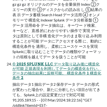
gz gz gz オリジナルのデータを全量保持 Index ②ク
エリーの実 行 ③ディスクからの読み出 し ⑤結果の
表 示 データ蓄積 Search Head データ活用 ④ オンメ
モリーで 構造化 Indexer Splunk データ分析基盤 ①
データ 活用命令 データ抽出は、キーワー ド検索、
キーなど、直感 的にわかりやすい操作で 実現 デー
タは原則として非構 造化データのまま取り込 み利用
することが可能 データにアクセスする際 に、動的に
構造化条件を 適用し、柔軟にユースケ ースを実現
Splunkに取り込むことで データの種類やフォーマ ッ
トの垣根を越えてデー タを扱うことが可能
© 2025 SPLUNK LLC データ取り込み後に構造化
が可能 正規表現を利用してデータの構造化を行い、
データの抽出結果に反映可能。 構造化条件 1 構造化
条件 2
抽出データ1 抽出データ2 保存データ データの形式
が変わった場合や、新たに分析したい項目が出てき
ても、Splunk上の設定変更だけで対応可能
91.205.189.15 - - [07/Mar/2024:18:22:16] "GET
/oldlink?itemId=EST-