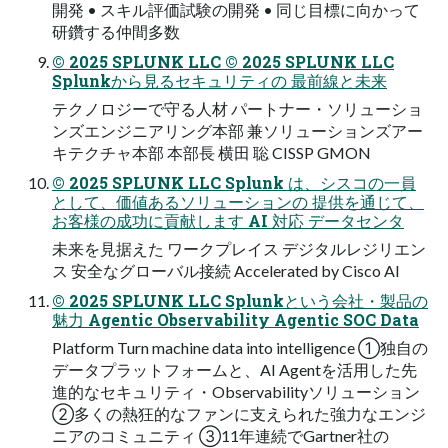
開発 • スキル評価試験の開発 • 同じ目標に向かって
研鑽する仲間多数
© 2025 SPLUNK LLC © 2025 SPLUNK LLC
Splunkから見るセキュリティの 最前線と未来
テクノロジーで守る人材 パートナー・ソリューショ
ンズエンジニアリング本部 兼ソリューションズアー
キテクチャ本部 本部長 横田 聡 CISSP GMON
© 2025 SPLUNK LLC Splunk は、シスコの一員
として、価値あるソリューションの 提供を通じて、
お客様の成功に貢献します AI 対応 データセンタ
未来を見据えた ワークプレイス デジタルレジリエン
ス 安全なグローバル接続 Accelerated by Cisco AI
© 2025 SPLUNK LLC Splunkという会社・製品の
魅力 Agentic Observability Agentic SOC Data
Platform Turn machine data into intelligence ①独自の
データプラットフォームと、AI Agentを活用した先
進的なセキュリティ・Observabilityソリューション
②多くの熱狂的なファンに支えられた強力なエンジ
ニアのコミュニティ ③11年連続でGartner社の