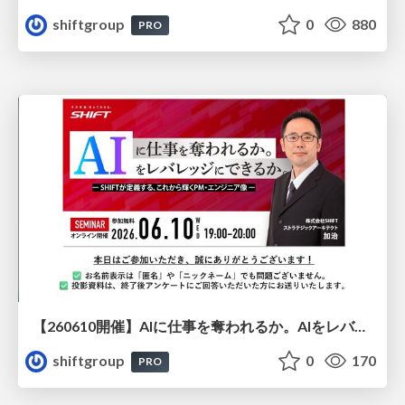
shiftgroup
0
880
PRO
【260610開催】AIに仕事を奪われるか。AIをレバレッジにできるか。ー SHIFTが定義する、これから輝くPM・エンジニア像
shiftgroup
0
170
PRO