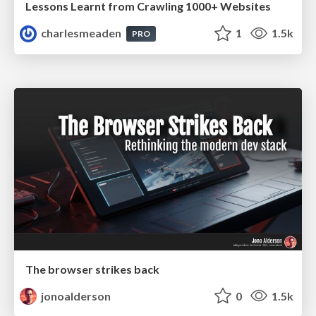
Lessons Learnt from Crawling 1000+ Websites
charlesmeaden
1
1.5k
PRO
The browser strikes back
jonoalderson
0
1.5k