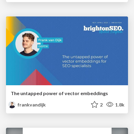
The untapped power of vector embeddings
frankvandijk
2
1.8k