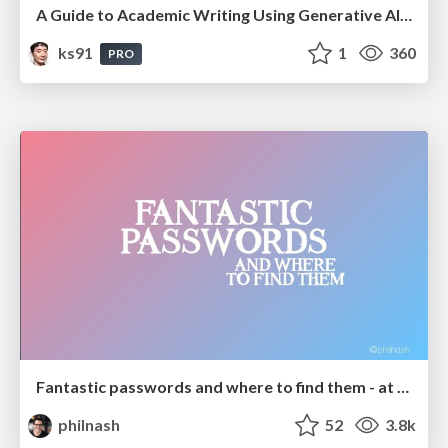
A Guide to Academic Writing Using Generative AI - A Workshop
ks91
1
360
PRO
Fantastic passwords and where to find them - at NoRuKo
philnash
52
3.8k