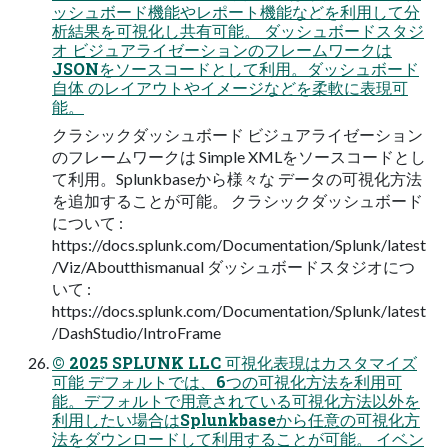
ッシュボード機能やレポート機能などを利用して分
析結果を可視化し共有可能。 ダッシュボードスタジ
オ ビジュアライゼーションのフレームワークは
JSONをソースコードとして利用。ダッシュボード
自体 のレイアウトやイメージなどを柔軟に表現可
能。
クラシックダッシュボード ビジュアライゼーション
のフレームワークは Simple XMLをソースコードとし
て利用。Splunkbaseから様々な データの可視化方法
を追加することが可能。 クラシックダッシュボード
について :
https://docs.splunk.com/Documentation/Splunk/latest
/Viz/Aboutthismanual ダッシュボードスタジオにつ
いて :
https://docs.splunk.com/Documentation/Splunk/latest
/DashStudio/IntroFrame
© 2025 SPLUNK LLC 可視化表現はカスタマイズ
可能 デフォルトでは、6つの可視化方法を利用可
能。デフォルトで用意されている可視化方法以外を
利用したい場合はSplunkbaseから任意の可視化方
法をダウンロードして利用することが可能。 イベン