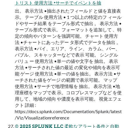
トリスト 使用方法 •サーチでイベントを抽
出。 表示方法 •抽出されたフィールド と値を直接表
示。 テーブル 使用方法 • 1 つ以上の特定のフ ィール
ドやサーチ結果 をテーブル形式で抽出 。 表示方法 •
テーブル形式で表示。 フォーマットを追加して 、特
定の傾向やパター ンを強調可能。 チャート 使用方
法 •チャートにあったデー タ形式でデータを抽出 。
表示方法 •パイ、エリア、ライン、 カラム、バー、
バブル、 スキャッターなどで表示 可能。 シングル
バリュ ー 使用方法 •単一の値や文字を 抽出。 表示
方法 •サーチされた値の最近 の変化や傾向を表示可
能 ゲージ 使用方法 •単一の値を抽出。 表示方法 •サ
ーチされた値をゲージ の範囲で表示可能。 マップ
使用方法 •サーチで地理情報を 抽出。 表示方法 •地
理座標をマップで表 示。コロプレスマップなど を使
用して、地域の傾向 や濃度を表示可能。 視覚エフェ
クト 詳細 :
https://docs.splunk.com/Documentation/Splunk/latest
/Viz/Visualizationreference
© 2025 SPLUNK LLC 柔軟なアラート条件と自動