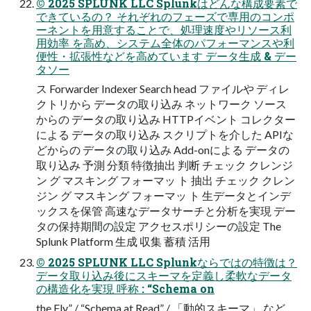
© 2025 SPLUNK LLC Splunkはどんな構成要素で
できているの？ それぞれのフェーズで専用のコンポ
ーネントを用意することで、処理速度やリソース利
用効率 を高め、システム全体のパフォーマンスや利
便性・拡張性などを高めています データ生成 & デー
タソー
ス Forwarder Indexer Search head ファイルや ディレ
クトリから データの取り込み ネットワーク ソース
からの データの取り込み HTTPイベント コレクター
による データの取り込み スクリプトを介した APIな
どからの データの取り込み Add-onによる データの
取り込み 予測 分類 特徴抽出 判断 チェック クレンジ
ン グ マスキング フォーマッ ト 抽出 チェック クレン
ジン グ マスキング フォーマッ ト 生データとインデ
ックスを保管 高速なデータサーチと分析を実現 デー
タの保持期間の設定 アクセスポリシーの設定 The
Splunk Platform 生成 収集 蓄積 活用
© 2025 SPLUNK LLC Splunkならではの特徴は？
データ取り込み後にスキーマを定義し柔軟なデータ
の構造化を実現 呼称 : “Schema on
the Fly” / “Schema at Read” / 「動的スキーマ」 など