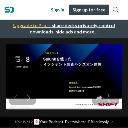
Sign in
Sign up for free
Upgrade to Pro
— share decks privately, control
downloads, hide ads and more …
·
Your Podcast. Everywhere. Effortlessly.
→
SPONSORED