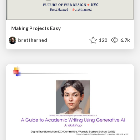
Making Projects Easy
brettharned
120
6.7k