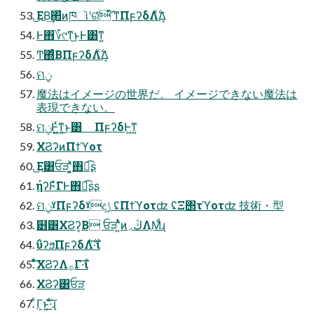
͜ΕΒ͢΂ͯͷཁૉʹରͯ͠ ໌֬ͳΠϝʔδΛ࣋ͯΔ͔
Ͱ΋؆୯ͳ͜ͱͰ͸ͳ͍
Ͳ͏΍ͬͨΒΠϝʔδΛ࣋ͯΔ͔
ମݧ
魔法はイメージの世界だ。 イメージできない魔法は
表現できない。
ମݧͰ͖͍ͯͳ͍͜ͱ͸ ΠϝʔδͰ͖ͳ͍
ΧϨʔͷΠϯϓοτ
͜Ε͸ਓੜʹ͓͍ͯ΋ಉ͡ʂ
ήʔϜͮ͘ΓͰ΋ಉ͡ʂʂ
ମݧˠΠϝʔδˠදݱ ʢΠϯϓοτʣ ʢΞ΢τϓοτʣ 技術・型
๻͸ΧϨʔ͔Β ਓੜʹ͍ͭͯͷڭ܇ΛֶΜͩɻ
ΰʔϧΠϝʔδΛ࣋ͪ·͠ΐ͏
ͦͯ͠ΧϨʔΛ࡞Γ·͠ΐ͏
ΧϨʔ͸ਓੜ
͋Γ͕ͱ͏͍͟͝·ͨ͠ɻ