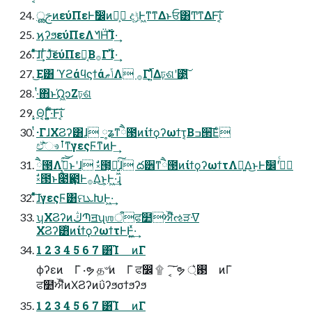
ࢢൢͷεύΠεͰࣗ෼ͷຯ͕ දݱͰ͖ͳ͘ͳΔͱਓ͸Ͳ͏ͳΔͰ͠ΐ͏͔
ϗʔϧεύΠεΛᖿḦ࢝͠Ί·͢
ͦͯ͠ɺ͢ΓͭͿͯ͠εύΠεค͔Β࡞Γ࢝Ί·͢
͜Ε͸ ϓϩάϥϛϯάݴޠΛ ࡞Γ࢝Ί͍ͯΔঢ়ଶʹ౳͍͠
·ͭ΋ͱΏ͖ͻΖঢ়ଶ
͓Θ͔Γ͍͚ͨͩ·ͨ͠Ͱ͠ΐ͏͔
ͭ·ΓɺΧϨʔ͸ɺ ༷ʑͳཻ౓ͷίϯϙʔωϯτ͔Βߏ੒͞Εͨ
ඒ͘͠ෳࡶͳγεςϜͳͷͰ͢
ཻ౓Λࡉ͔͍ͯ͘͘͠͝ͱʹɺ ࣗ༝౓͕૿͍͖ͯ͠ɺ ద੾ͳཻ౓ͷίϯϙʔωϯτΛ༻͍Δ͜ͱͰࣗ෼ʹ߹ͬͨ
ࣗ༝౓ͱ೉қ౓Ͱ࡞Δ͜ͱ͕Ͱ͖·͢ɻ
ͦͯ͠ɺγεςϜ͸ମܥԽͰ͖·͢
ʮΧϨʔͷڭՊॻʯஶऀਫ໺ਔีઌੜᐌ͘
ΧϨʔ͸̓ͭͷίϯϙʔωϯτͰͰ͖͍ͯ·͢
1 2 3 4 5 6 7 ͸͡Ί ͷ߳Γ
ϕʔεͷ ߳Γ ͏·ຯ த৺ͷ ߳Γ ਫ෼ ۩ ͔͘͠ຯ ࢓্͛ ͷ߳Γ
ਫ໺ਔีͷΧϨʔͷΰʔϧσϯϧʔϧ
1 2 3 4 5 6 7 ͸͡Ί ͷ߳Γ