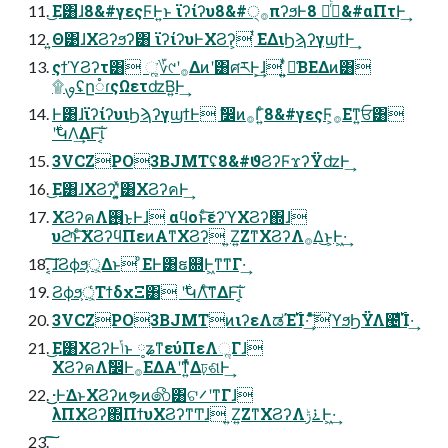
͜Ε͸ɺ8&#γεςϜͰ͍͏ͱ ϊʔίʔυ8&#੍࡞πʔϧͰ࡞ͬͨ 8&#αΠτͰ͢
͍Θ͹ɺΧϨʔϧʔ͸ ϊʔίʔυͰΧϨʔ͕ ͭ͘ΕΔιϦϡʔγϣϯͰ͢
ςϯϓϨʔτ͸ ૣ͘؆୯ʹ࡞Δͷʹ͸ศརͰ͕͢ɺ ͍͍ͤͥม͑ΒΕΔͷ͸
۩ࡐʢը૾ɾςΩετʣ͘Β͍Ͱ͢
Ͱ͸ɺϊʔίʔυιϦϡʔγϣϯͰ ࣗ෼ͷ࡞Γ͍ͨ8&#γεςϜ͕࡞Εͳ͍ਓ͸
࣍ʹԿΛ͢ΔͰ͠ΐ͏͔
3VCZPO3BJMTʢ8&#ϑϨʔϜϫʔΫʣͰ͢
͜Ε͸ɺΧϨʔʹ͓͍ͯ͸ΧϨʔคͰ͢
ΧϨʔคΛ࢖͏͜ͱͰɺ αϥοͱͨ͠εʔϓΧϨʔ΍ɺ
υϩͬͱͨ͠ΧϨʔϥΠεͷΑ͏ͳΧϨʔ ͍Ζ͍ΖͳΧϨʔΛ࡞Δ͜ͱ͕Ͱ͖·͢
͔͠͠ɺϨϕϧ্͕͕Δͱ ͦΕͰ͸ຬ଍Ͱ͖ͳ͘ͳΓ·͢
Ϩϕϧ্͕͕ͬͨΤϯδχΞ͸ ࣍ʹԿΛͨ͘͠ͳΔͰ͠ΐ͏͔
3VCZPO3BJMTͷιʔεΛಡΈ࢝Ί·͢ ͦͯ͠ϓϧϦΫΛ౤͛࢝Ί·͢
͜Ε͸ΧϨʔͰݴ͏ͱ ༷ʑͳεύΠεΛૢΓɺ
ΧϨʔคΛࣗ෼Ͱ࡞ΕΔΑ͏ʹͳ͍ͬͯΔঢ়ଶͰ͢
͜͜·Ͱ͘ΔͱΧϨʔͷຯͷ෯͸ଟ࠼ʹͳΓɺ
λΠΧϨʔ΍ΠϯυΧϨʔͳͲɺ ͍Ζ͍ΖͳΧϨʔΛ࠶ݱͰ͖·͢