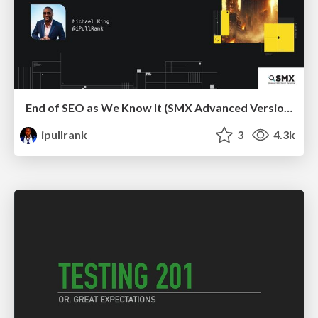
End of SEO as We Know It (SMX Advanced Version)
ipullrank
3
4.3k