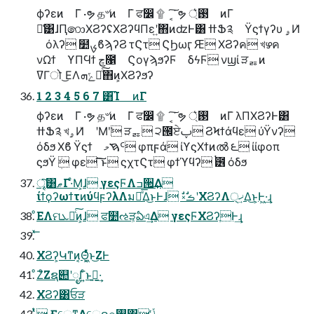
ϕʔεͷ ߳Γ ͏·ຯ த৺ͷ ߳Γ ਫ෼ ۩ ͔͘͠ຯ ࢓্͛ ͷ߳Γ
ྫ͑͹ɺԤ෩ΧϨʔʢΧϨʔϥΠεʹ͍ۙ΋ͷʣͰ͸ ߚՖ༉ Ϋϛϯγʔυ ۄͶ͗
όλʔ ໺ࡊϐϡʔϨ τϚτ ϚϦωӷ Ԙ ΧϨʔค খഴค
νΩϯ ϒΠϤϯ ڇ೑ ϚογϡϧʔϜ δϟϜ νϣί ੜᇙͷ
ߜΓो ͜ΕΛݻܗԽͨ͠΋ͷ͕ΧϨʔϧʔ
1 2 3 4 5 6 7 ͸͡Ί ͷ߳Γ
ϕʔεͷ ߳Γ ͏·ຯ த৺ͷ ߳Γ ਫ෼ ۩ ͔͘͠ຯ ࢓্͛ ͷ߳Γ λΠΧϨʔͰ͸
ߚՖ༉ খۄͶ͗ ʹΜʹ͘ ੜᇙ ੨౜ਏࢠ ϨϞϯάϥε ύΫνʔ
όδϧ Χϐ Ϋϛϯ ࠇމᑦ φπϝά ίϒϛΧϯͷൽ ౬ ίίφοπ
ϛϧΫ ܲ φε ͠͠ͱ͏ ϛχτϚτ φϯϓϥʔ ࠭౶ όδϧ
ৄ͘͠͸ޠΓ·ͤΜ͕ɺ γεςϜΛߏ੒͢Δ
ίϯϙʔωϯτͷύϥϝʔλΛมԽͤ͞Δ͜ͱͰɺ ࣗ༝ࣗࡏʹΧϨʔΛ੍ޚ͢Δ͜ͱ͕Ͱ͖·͢ɻ
ͦΕΛମܥԽͨ͠ͷ͕ɺ ਫ໺ઌੜ͕ఏএ͢Δ γεςϜΧϨʔֶͰ͢ɻ
ΧϨʔ͕Կͳͷ͔Θ͔͖ͬͯͨͱ͜ΖͰ
ͦΖͦΖຊ୊ʹೖΓ͍ͨͱࢥ͍·͢
ΧϨʔ͸ਓੜ
͔ͭͯ ҒେͳΔେຐ๏࢖͍͸ ͜͏ݴͬͨ