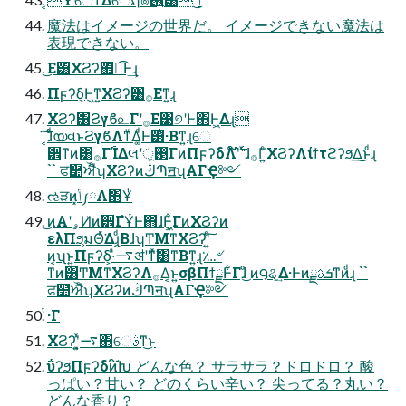
魔法はイメージの世界だ。 イメージできない魔法は
表現できない。
͜Ε͸ΧϨʔ΋ಉ͡Ͱ͢ɻ
Πϝʔδ͕Ͱ͖ͳ͍ΧϨʔ͸࡞Εͳ͍ɻ
ΧϨʔ͸Ϩγϐ௨Γʹ࡞Ε͹୭ʹͰ΋Ͱ͖Δɻ
͔͠͠ɺͨͩയવͱϨγϐΛͳͧΔ͚ͩͰ͸ͭ·Βͳ͍ɻେ
੾ͳͷ͸࡞Γ࢝ΊΔલʹ࢓্͕ΓͷΠϝʔδΛ໌֬ʹ࣋ͬ ͯɺ࡞Γ͍ͨΧϨʔΛίϯτϩʔϧ͢Δ͜ͱͩɻ
`` ਫ໺ਔีʮΧϨʔͷڭՊॻʯΑΓҾ༻
ઌੜͷ͓ݴ༿Λ΋͏Ұͭ
͜ͷΑ͏ʹۄͶ͗ͷ੾ΓํҰͭͰ΋ɺͰ͖͕͋ΓͷΧϨʔͷ
ελΠϧ͕มΘͬͯ͘Δɻ͔ͩΒɺʮͲΜͳΧϨʔʹ͍ͨ͠
ͷ͔ʯͱ͍͏Πϝʔδ͕·ͣ࠷ॳʹͳͯ͘͸ͳΒͳ͍ɻ؊৺
ͳͷ͸ͲΜͳΧϨʔΛ࡞Δ͔ͱ͍͏σβΠϯྗͰ͋Γɺͦ͜ ͷ౸ୡ͢Δ·Ͱͷܭࢉྗͳͷͩɻ ``
ਫ໺ਔีʮΧϨʔͷڭՊॻʯΑΓҾ༻
ͭ·Γ
ΧϨʔʹ͓͍ͯ࠷΋େࣄͳ͜ͱ
ΰʔϧΠϝʔδͷ໌֬Խ どんな⾊？ サラサラ？ドロドロ？ 酸
っぱい？⽢い？ どのくらい⾟い？ 尖ってる？丸い？
どんな⾹り？