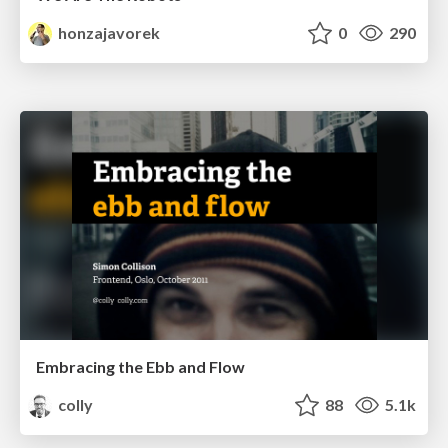
honzajavorek
0
290
Embracing the Ebb and Flow
colly
88
5.1k