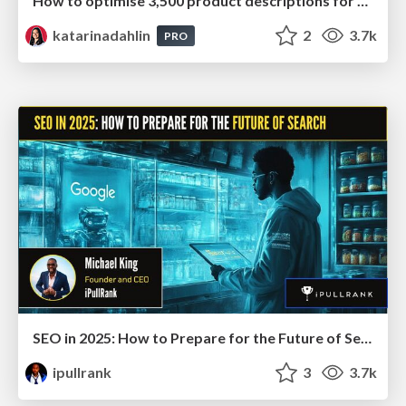
How to optimise 3,500 product descriptions for ecommerce in one day using ChatGPT
katarinadahlin
2
3.7k
PRO
SEO in 2025: How to Prepare for the Future of Search
ipullrank
3
3.7k