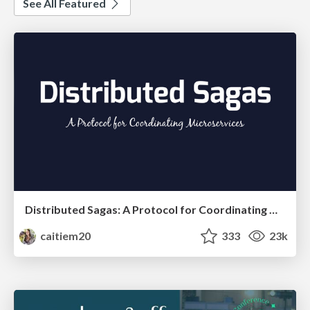
See All Featured
Distributed Sagas: A Protocol for Coordinating Microservices
caitiem20
333
23k