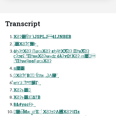
Transcript
ΧϨʔ͸ਓੜ )JSPLJ4IJNBEB
ࢲ͸ΧϨʔͮ͘Γ͕޷͖Ͱ͢
άϦʔϯΧϨʔ Ԥ෩ΧϨʔ εϦϥϯΧࣜΧϨʔ ΠϯυࣜΧϨʔ
ϛʔϧεʢೆΠϯυͷΧϨʔఆ৯ʣ όλʔνΩϯΧϨʔ ઌ೔࡞ͬͨ
ೆΠϯυͷϥοαϜ෩ΧϨʔ
ຊ೔͸
ࢲ͕ΧϨʔͮ͘Γ͔Βಘͨ ਓੜͷڭ܇Λ͓࿩͠·͢
ͦͷલʹɺॏཁͳ໰͕͋Γ·͢
ΧϨʔͱ͸Կ͔
ΧϨʔͱ͸ɺྫ͑ΔͳΒ
8&#γεςϜͰ͢
ྫ͑͹օ͞ΜͷೃછΈਂ͍ ΧϨʔϧʔΛ࢖ͬͨΧϨʔϥΠε