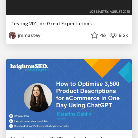
Testing 201, or: Great Expectations
jmmastey
46
8.2k