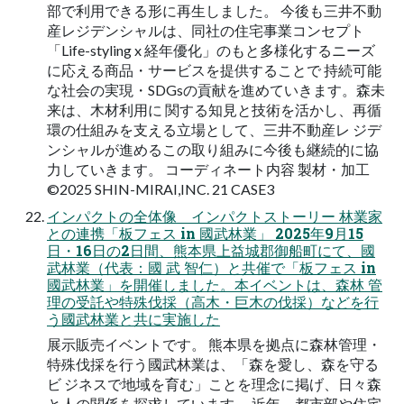
部で利用できる形に再生しました。 今後も三井不動
産レジデンシャルは、同社の住宅事業コンセプト
「Life-styling x 経年優化」のもと多様化するニーズ
に応える商品・サービスを提供することで 持続可能
な社会の実現・SDGsの貢献を進めていきます。森未
来は、木材利用に 関する知見と技術を活かし、再循
環の仕組みを支える立場として、三井不動産レ ジデ
ンシャルが進めるこの取り組みに今後も継続的に協
力していきます。 コーディネート内容 製材・加工
©2025 SHIN-MIRAI,INC. 21 CASE3
インパクトの全体像 インパクトストーリー 林業家
との連携「板フェス in 國武林業」 2025年9月15
日・16日の2日間、熊本県上益城郡御船町にて、國
武林業（代表：國 武 智仁）と共催で「板フェス in
國武林業」を開催しました。本イベントは、森林 管
理の受託や特殊伐採（高木・巨木の伐採）などを行
う國武林業と共に実施した
展示販売イベントです。 熊本県を拠点に森林管理・
特殊伐採を行う國武林業は、「森を愛し、森を守る
ビ ジネスで地域を育む」ことを理念に掲げ、日々森
と人の関係を探求しています。 近年、都市部や住宅