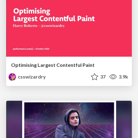
Optimising Largest Contentful Paint
csswizardry
37
3.9k