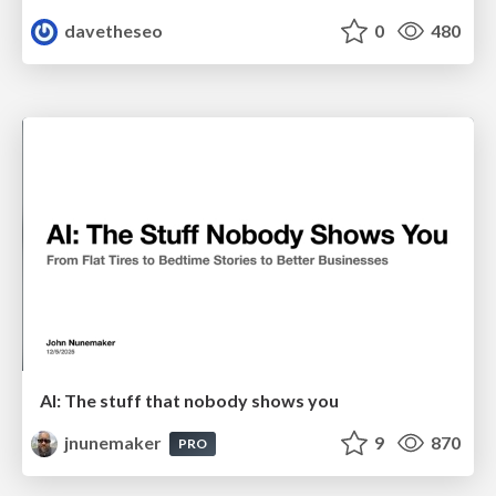
davetheseo
0
480
AI: The stuff that nobody shows you
jnunemaker
9
870
PRO