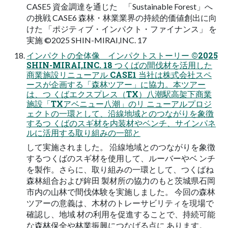
CASE5 資金調達を通じた 「Sustainable Forest」へ
の挑戦 CASE6 森林・林業業界の持続的価値創出に向
けた 「ポジティブ・インパクト・ファイナンス」 を
実施 ©2025 SHIN-MIRAI,INC. 17
インパクトの全体像 インパクトストーリー ©2025
SHIN-MIRAI,INC. 18 つくばの間伐材を活用した
商業施設リニューアル CASE1 当社は株式会社スペ
ースが企画する「森林ツアー」に協力。本ツアー
は、つ くばエクスプレス（TX）八潮駅高架下商業
施設「TXアベニュー八潮」のリ ニューアルプロジ
ェクトの一環として、沿線地域とのつながりを象徴
するつ くばのスギ材を内装材やベンチ、サインパネ
ルに活用する取り組みの一部と
して実施されました。 沿線地域とのつながりを象徴
するつくばのスギ材を使用して、ルーバーやベ ンチ
を製作。さらに、取り組みの一環として、つくばね
森林組合および鉾田 製材所の協力のもと茨城県石岡
市内の山林で間伐体験を実施しました。 今回の森林
ツアーの意義は、木材のトレーサビリティを現場で
確認し、地域 材の利用を促進することで、持続可能
な森林保全や林業振興につなげる点に あります。