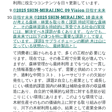
利用に役立つコンテンツを日々更新して います。
©2025 SHIN-MIRAI,INC. 09 Vision 目指す未来
目指す未来 ©2025 SHIN-MIRAI,INC. 10 森未来
が考える森林・林業を取り巻く課題 持続可能な森林
と、その森林資源を持続的に享受できる社会の実現
には、解決すべき課題が多くあります。 なかでも、
森未来では以下の3つを特に重要な課題として捉え
ています。 課題1 サプライチェーンの断絶 木は山に
立っている状態から、最終製品とし
て消費者に届けられるまで、多くの工程が必 要にな
ります。現在では、その各工程で分業 化が進んでい
ますが、森林管理から最終利用 までをつなぐ一貫し
た情報基盤が整っておら ず、需要と供給のミスマッ
チ、過剰な中間コ スト、トレーサビリティの欠如が
発生してい ます。 課題2 自立した産業として 成長し
にくい構造的課題 国内の林業は補助金依存の収益構
造にあり、 自立的で発展的な経営に対する意欲が起
こり にくい環境にあります。このような環境で は、
木材生産そのものの価値向上に対する取 り組みが滞
り、川下の木材利用も縮小。結果 として産業全体の