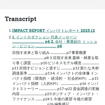
Transcript
IMPACT REPORT インパクトレポート 2025.12
1. イントロダクション 代表メッセージ
.................................. p4 2. 会社・事業紹介 ミッショ
ン・ビジョン ...................... p6
目指す未来と取り組み ...................... p7 事業概要
............................................. p8 3. 目指す未来 森林・林業を取
り巻く課題 ............ p10 ビジネスモデル構造 ........................
p11 目指すビジョンと道すじ ................ p12 新たな木材
調達基準 ........................ p13 4. インパクトの全体像 イン
パクト指標（環境的 ・ 経済的 ・ 社会的KPI）.... p15
インパクト指標 （人的KPI） .......................... p16 インパ
クトストーリー ......................... p17~p22 資金調達の実施
内容 .................................. p23 ポジティブ ・ インパクト ・
ファイナンス .......... p24 5. 今後の展望 今後の展望
................................................. p26 編集後記