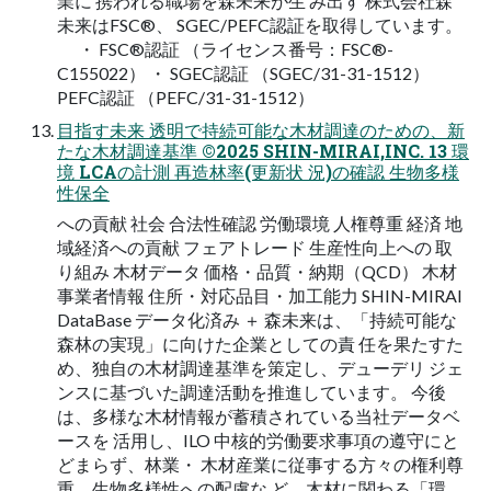
業に 携われる職場を森未来が生 み出す 株式会社森
未来はFSC®、 SGEC/PEFC認証を取得しています。
・ FSC®認証 （ライセンス番号：FSC®-
C155022） ・ SGEC認証 （SGEC/31-31-1512）
PEFC認証 （PEFC/31-31-1512）
目指す未来 透明で持続可能な木材調達のための、新
たな木材調達基準 ©2025 SHIN-MIRAI,INC. 13 環
境 LCAの計測 再造林率(更新状 況)の確認 生物多様
性保全
への貢献 社会 合法性確認 労働環境 人権尊重 経済 地
域経済への貢献 フェアトレード 生産性向上への 取
り組み 木材データ 価格・品質・納期（QCD） 木材
事業者情報 住所・対応品目・加工能力 SHIN-MIRAI
DataBase データ化済み ＋ 森未来は、「持続可能な
森林の実現」に向けた企業としての責 任を果たすた
め、独自の木材調達基準を策定し、デューデリ ジェ
ンスに基づいた調達活動を推進しています。 今後
は、多様な木材情報が蓄積されている当社データベ
ースを 活用し、ILO 中核的労働要求事項の遵守にと
どまらず、林業・ 木材産業に従事する方々の権利尊
重、生物多様性への配慮な ど、木材に関わる「環