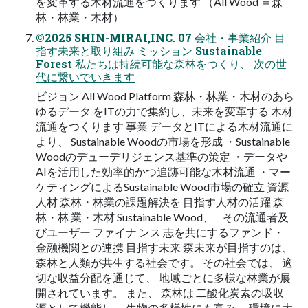
を変革する木材流通をつくります （All Wood ＝森
林・林業・木材）
©2025 SHIN-MIRAI,INC. 07 会社・事業紹介 目
指す未来と取り組み ミッション Sustainable
Forest 私たちは持続可能な森林をつくり、 次の世
代に繋いでいきます
ビジョン All Wood Platform 森林・林業・木材のあら
ゆるデータ をITの力で集約し、未来を変革する 木材
流通をつくります 事業 データとITによる木材流通に
より、 Sustainable Woodの市場を形成 ・Sustainable
Woodのデューデリジェンス基準の策定 ・データや
AIを活用した効率的かつ追跡可能な木材流通 ・マー
ケティングによるSustainable Wood市場の確立 資源
人材 森林・林業の課題解決を 目指す人材の活躍 森
林・林 業・木材 Sustainable Wood、 その流通者及
びユーザー ファイナ ンス 志を共にするファンド・
金融機関との連携 目指す未来 森未来が目指すのは、
森林と人類が共生する社会です。 その社会では、 適
切な収益分配を通じて、 地域ごとに多様な林業が展
開されています。 また、 森林は 二酸化炭素の吸収
源として機能し、 生物の多様性にも富み、 環境に大