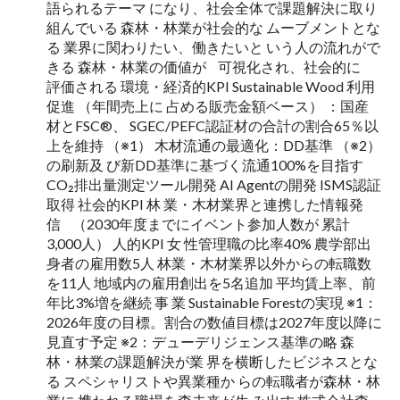
語られるテーマ になり、社会全体で課題解決に取り
組んでいる 森林・林業が社会的な ムーブメントとな
る 業界に関わりたい、働きたいと いう人の流れがで
きる 森林・林業の価値が 可視化され、社会的に
評価される 環境・経済的KPI Sustainable Wood 利用
促進 （年間売上に 占める販売金額ベース） ：国産
材とFSC®、 SGEC/PEFC認証材の合計の割合65％以
上を維持 （※1） 木材流通の最適化：DD基準 （※2）
の刷新及 び新DD基準に基づく流通100%を目指す
CO₂排出量測定ツール開発 AI Agentの開発 ISMS認証
取得 社会的KPI 林 業・木材業界と連携した情報発
信 （2030年度までにイベント参加人数が 累計
3,000人） 人的KPI 女 性管理職の比率40% 農学部出
身者の雇用数5人 林業・木材業界以外からの転職数
を11人 地域内の雇用創出を5名追加 平均賃上率、前
年比3%増を継続 事 業 Sustainable Forestの実現 ※1：
2026年度の目標。割合の数値目標は2027年度以降に
見直す予定 ※2：デューデリジェンス基準の略 森
林・林業の課題解決が業 界を横断したビジネスとな
る スペシャリストや異業種か らの転職者が森林・林