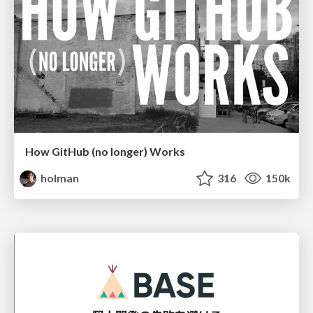
How GitHub (no longer) Works
holman
316
150k