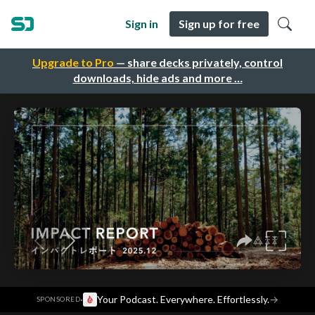
Sign in
Sign up for free
Upgrade to Pro
— share decks privately, control
downloads, hide ads and more …
·
Your Podcast. Everywhere. Effortlessly.
→
SPONSORED