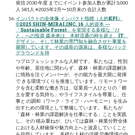
発信 2030 年度 までにイベント参加人数が累計3,000
人 581人 ※2025年2月〜10月末の 合計人数
インパクトの全体像 インパクト指標（人的KPI）
©2025 SHIN-MIRAI,INC. 16 人的資本 ―
「Sustainable Forest」を実現する多様な「ひ
と」への投資 森未来は、木材流通の枠を超え、IT、
デザイン、そして林業の専門知を融合させた事業を
展開しています。その成長の源泉は、多様なバック
グラウンドを持
つプロフェッショナルな人材です。 私たちは、性別
や年齢、居住地に関わらず、森林・林業の課題解決
に情熱を注ぐメンバーが、その能力を最大限に発揮
で きる環境づくりを推進しています。リモートワー
クを含む柔軟な働き方は、従業員一人ひとりの「郷
土を愛する気持ち」やライフスタイルを尊重し、仕
事と の調和（ワーク・ライフ・ハーモニー）を生み
出すための環境として整備しています。 私たちが
「森林・林業の課題解決を仕事にする」ことを実践
し、その 積み重ねが、ひいては森林・林業分野全体
における人材確保や魅力向上へと波及していくこと
を目指しています。 多様な人材の活躍 労働環境の向