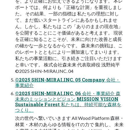
を、より正確にお伝えできるようになります。 本レ
ポートでは、何よりも「正確な計測」を重視しまし
た。 その結果、一部の指標は 私たちの理想に対し
て、まだ低いスタートラインにあるかもしれませ
ん。しかし、私たちは この「ありのままの現在地」
を公開することにこそ価値があると考えます。 現状
を正確に知ることこそが、未来に向けた改善と成長
の確かな一歩となるからです。 森未来の挑戦は、こ
のレポートとともにより一層加速してまいります。
私たちの事業活動に、引き続きご注目いただけます
と幸いです。 株式会社森未来 代表取締役 浅野純平
©2025 SHIN-MIRAI,INC. 04
©2025 SHIN-MIRAI,INC. 05 Company 会社・
事業紹介
©2025 SHIN-MIRAI,INC. 06 会社・事業紹介 森
未来のミッションとビジョン MISSION VISION
Sustainable Forest 私たちは、持続可能な森林を
つくり、
次の世代へ繋いでいきます All Wood Platform 森林・
林業・木材のあらゆる情報をITの力で 集約し、 未来