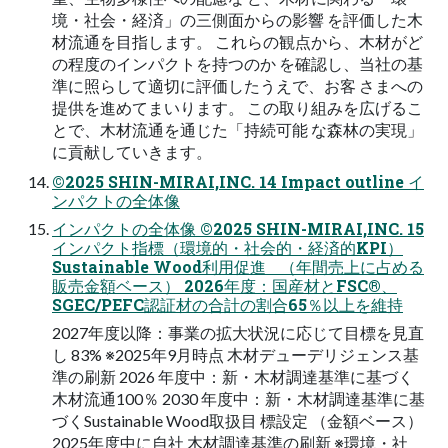
境・社会・経済」の三側面からの影響 を評価した木
材流通を目指します。 これらの観点から、木材がど
の程度のインパクトを持つのか を確認し、当社の基
準に照らして適切に評価したうえで、お客 さまへの
提供を進めてまいります。 この取り組みを広げるこ
とで、木材流通を通じた「持続可能 な森林の実現」
に貢献していきます。
©2025 SHIN-MIRAI,INC. 14 Impact outline イ
ンパクトの全体像
インパクトの全体像 ©2025 SHIN-MIRAI,INC. 15
インパクト指標（環境的・社会的・経済的KPI）
Sustainable Wood利用促進 （年間売上に占める
販売金額ベース） 2026年度：国産材とFSC®、
SGEC/PEFC認証材の合計の割合65％以上を維持
2027年度以降：事業の拡大状況に応じて目標を見直
し 83% ※2025年9月時点 木材デューデリジェンス基
準の刷新 2026 年度中：新・木材調達基準に基づく
木材流通100％ 2030 年度中：新・木材調達基準に基
づくSustainable Wood取扱目 標設定 （金額ベース）
2025年度中に自社 木材調達基準の刷新 ※環境・社