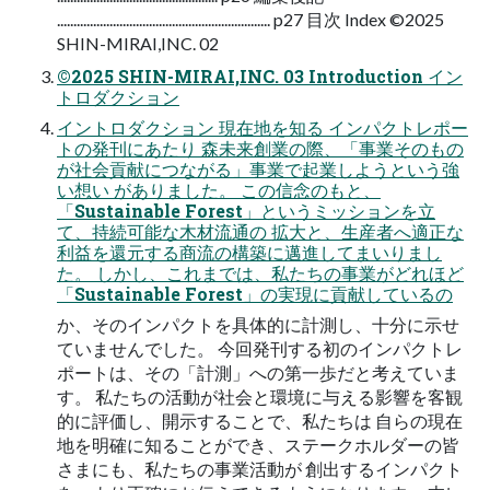
................................................................. p27 目次 Index ©2025
SHIN-MIRAI,INC. 02
©2025 SHIN-MIRAI,INC. 03 Introduction イン
トロダクション
イントロダクション 現在地を知る インパクトレポー
トの発刊にあたり 森未来創業の際、「事業そのもの
が社会貢献につながる」事業で起業しようという強
い想い がありました。 この信念のもと、
「Sustainable Forest」というミッションを立
て、持続可能な木材流通の 拡大と、生産者へ適正な
利益を還元する商流の構築に邁進してまいりまし
た。 しかし、これまでは、私たちの事業がどれほど
「Sustainable Forest」の実現に貢献しているの
か、そのインパクトを具体的に計測し、十分に示せ
ていませんでした。 今回発刊する初のインパクトレ
ポートは、その「計測」への第一歩だと考えていま
す。 私たちの活動が社会と環境に与える影響を客観
的に評価し、開示することで、私たちは 自らの現在
地を明確に知ることができ、ステークホルダーの皆
さまにも、私たちの事業活動が 創出するインパクト