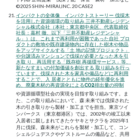
©2025 SHIN-MIRAI,INC. 20 CASE2
インパクトの全体像 インパクトストーリー 伐採木
を活用した資源循環の取り組み 三井不動産レジデン
シャル株式会社（本社：東京都中央区、代表取締役
社長：嘉村 徹、以下「三井不動産レジデンシャ
ル」）は、これまで再利用が困難であった自社 プロ
ダクトの敷地や既存建築物内に存在した樹木や物品
をアップサイクルする「土 地の記憶プロジェクト」
や分譲済みマンションで伐採が必要となった木を引
き取 り、再活用する「既存樹 再循環サービス」等、
新たなすまいの付加価値を創出する 取り組みを行っ
ています。伐採された木を家具や備品などに再利用
することで、入 居者とともに物件の経年優化を進
め、廃棄木材の再資源化によるCO2排出量の抑制
や資源循環型社会の実現を目指す取り組みです。ま
た、この取り組みにおいて、森 未来では伐採された
木の引き取りから製材・加工までを担当。東京ツイ
ンパークス （東京都港区）では、2002年の竣工以来
入居者に親しまれてきたケヤキとサクラを 2025年1
月に伐採。森未来がこれらを製材・加工して、コン
シェルジュデスクやゲ ストルームの備品など、共用