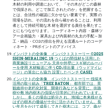
木材の利用や調達において、「その木がどこの森林
で伐採され、どこで加工 されたのか」を把握するこ
とは、合法性の確認に欠かせない要素です。実際 の
現場を訪れ、その流れを自ら確かめることは、利用
者として持続可能な木 材を選択する責任を果たすこ
とにもつながります。 コーディネート内容 ・森林ツ
アー企画協力 ・家具および内装材の丸太の手配～加
工・納品 ・CO2の排出を抑える流通ルートのコーデ
ィネート ・PRポイントのアドバイス
インパクトの全体像 インパクトストーリー ©2025
SHIN-MIRAI,INC. 19 つくばの間伐材を活用した
商業施設リニューアル 天井や外壁にスギ材のルーバ
ーを使用 木材輸送に伴うCO₂排出量（ウッドマイレ
ージ）の算出にも協力 設置したベンチ CASE1
インパクトの全体像 インパクトストーリー 伐採木
活用の取り組み「TREE BATON」 都市部では、景
観維持や老朽化対策、開発行為などを背景に、街路
樹や敷 地内樹木の伐採が日常的に行われています。
しかし、多くの場合は処分さ れ、地域に本来残せる
はずの樹木の価値が十分に活かされていません。長
い年月をかけて成長してきた樹木には、コブ、曲が