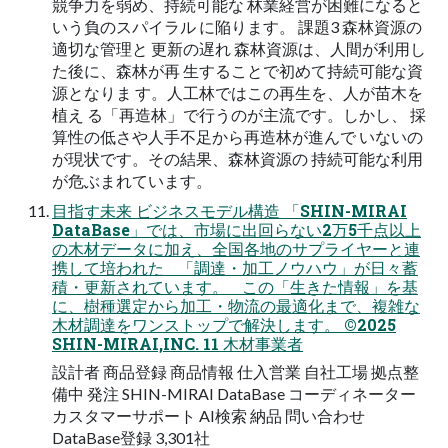
競争力を弱め、持続可能な 林業経営が困難になると
いう負のスパイラル に陥ります。 課題3 森林資源の
適切な管理と 更新の遅れ 森林資源は、人間が利用し
た後に、森林が再 生することで初めて持続可能な資
源となりま す。人工林ではこの再生を、人が苗木を
植え る「再造林」で行うのが主流です。しかし、 採
算性の低さや人手不足から再造林が進んで いないの
が現状です。その結果、森林資源の 持続可能な利用
が危ぶまれています。
目指す未来 ビジネスモデル構造 「SHIN-MIRAI
DataBase」では、市場に出回らない2万5千点以上
の木材データに加え、全国各地のサプライヤーと連
携して培われた 「調達・加工ノウハウ」が日々蓄
積・更新されています。 この「生きた情報」を基
に、樹種選定から加工・物流の最適化まで、複雑な
木材調達をワンストップで解決します。 ©2025
SHIN-MIRAI,INC. 11 木材事業者
設計者 商品登録 商品情報 仕入営業 自社工場 拠点整
備中 発注 SHIN-MIRAI DataBase コーディネーター
カスタマーサポート AI検索 納品 問い合わせ
DataBase登録 3,301社