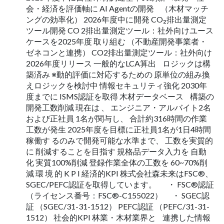
会・経済を評価軸に AI Agentの開発 （木材マッチ
ングの効率化） 2026年度中に開発 CO₂排出量測定
ツール開発 CO 2排出量測定ツール：社外向けユース
ケースを2025年度 取り組む （不動産開発事業者・
ゼネコンと連携） CO2排出量測定ツール：社外向け
2026年度リリース 一般的なLCA算出 ロジックは構
築済み ※動的評価に対応するための 原単位の組み換
えロジックを検討中 情報セキュリティ強化 2030年
度までに ISMS認証を取得 木材データベース 構築の
開発工数削減 現在は 、 エンジニア・アルバイト2名
および正社員 1名が関与し、 合計約316時間の作業
工数が発生 2025年度を目標に正社員1名が1日4時間
稼働す るのみで開発可能な水準まで、 工数を実質的
に 削減することを目指す 規格品データ入力を 自動
化 実質100%削減 登録作業全体の工数を 60~70%削
減 環 境 的 K P I 経済的KPI 株式会社森未来はFSC®、
SGEC/PEFC認証を取得しています。 ・ FSC®認証
（ライセンス番号：FSC®-C155022） ・ SGEC認
証 （SGEC/31-31-1512） PEFC認証 （PEFC/31-31-
1512） 社会的KPI 林業・木材業界と 連携した情報