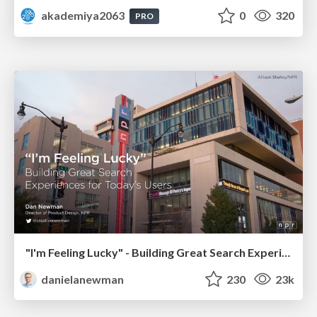
akademiya2063
0
320
PRO
"I'm Feeling Lucky" - Building Great Search Experiences for Today's Users (#IAC19)
danielanewman
230
23k