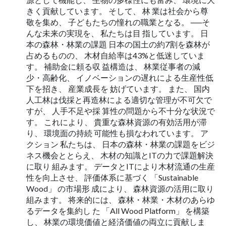
きく貢献しています。 そして、 林 業は社会から尊
敬を集め、 子どもたちの憧れの職業となる。 ──そ
んな未来の実現を、 私たちは目 指しています。 日
本の森林・林業の課題 日本の国土の約7割を森林が
占めるものの、 木材自給率は43%と低迷していま
す。 補助金に頼る収 益構造は、 林業従事者の減
少・高齢化、 イノベーションの遅れによる生産性低
下を招き、 産業成長を 妨げています。 また、 国内
人工林は伐採と再造林による適切な管理が不可欠で
すが、 人手不足や採 算性の問題から不十分な状況で
す。 これにより、 貴重な森林資源の有効活用が滞
り、 環境面の持続 可能性も損なわれています。 ア
クション 私たちは、 日本の森林・林業の課題をビジ
ネス機会ととらえ、 木材の知識とITの力で課題解決
に取り 組みます。 データとITにより木材流通の生産
性を向上させ、 評価体系に基づく 「Sustainable
Wood」 の市場形 成により、 森林資源の活用に取り
組みます。 将来的には、 森林・林業・木材のあらゆ
るデータを集約し た 「All Wood Platform」 を構築
し、 林業の環境価値と経済価値の両立に貢献しま