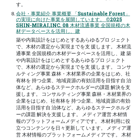
す。
会社・事業紹介 事業概要 「Sustainable Forest」
の実現に向けた事業を展開しています。 ©2025
SHIN-MIRAI,INC. 08 木材流通事業 全国規模の木
材データベースを活用し、建
築や内装設計をはじめとするあらゆるプロ ジェクト
で、木材の選定から実現までを支 援します。 木材流
通事業 全国規模の木材データベースを活用し、建 築
や内装設計をはじめとするあらゆるプロ ジェクト
で、木材の選定から実現までを支 援します。 コンサ
ルティング事業 森林・木材業界の企業をはじめ、社
有林を 持つ企業、地域資源の有効活用を目指す自 治
体など、あらゆるステークホルダーの課題 解決を支
援します。 コンサルティング事業 森林・木材業界の
企業をはじめ、社有林を 持つ企業、地域資源の有効
活用を目指す自 治体など、あらゆるステークホルダ
ーの課題 解決を支援します。 メディア運営 木材情
報のプラットフォームメディアです。 木材利用に役
立つコンテンツを日々更新して います。 メディア運
営 木材情報のプラットフォームメディアです。 木材