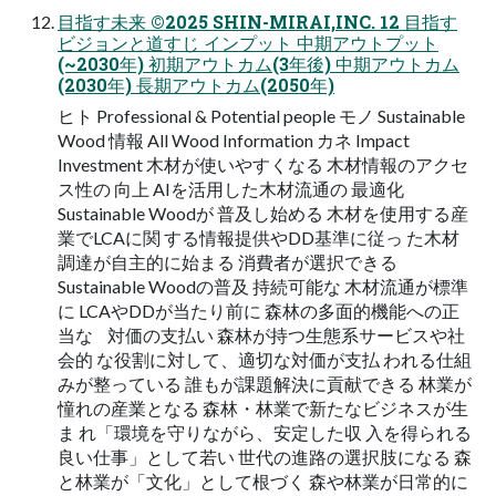
目指す未来 ©2025 SHIN-MIRAI,INC. 12 目指す
ビジョンと道すじ インプット 中期アウトプット
(~2030年) 初期アウトカム(3年後) 中期アウトカム
(2030年) 長期アウトカム(2050年)
ヒト Professional & Potential people モノ Sustainable
Wood 情報 All Wood Information カネ Impact
Investment 木材が使いやすくなる 木材情報のアクセ
ス性の 向上 AIを活用した木材流通の 最適化
Sustainable Woodが 普及し始める 木材を使用する産
業でLCAに関 する情報提供やDD基準に従っ た木材
調達が自主的に始まる 消費者が選択できる
Sustainable Woodの普及 持続可能な 木材流通が標準
に LCAやDDが当たり前に 森林の多面的機能への正
当な 対価の支払い 森林が持つ生態系サービスや社
会的 な役割に対して、適切な対価が支払 われる仕組
みが整っている 誰もが課題解決に貢献できる 林業が
憧れの産業となる 森林・林業で新たなビジネスが生
ま れ「環境を守りながら、安定した収 入を得られる
良い仕事」として若い 世代の進路の選択肢になる 森
と林業が「文化」として根づく 森や林業が日常的に