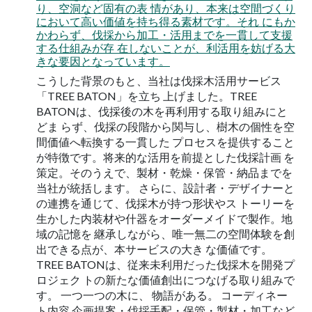
り、空洞など固有の表 情があり、本来は空間づくり
において高い価値を持ち得る素材です。それ にもか
かわらず、伐採から加工・活用までを一貫して支援
する仕組みが存 在しないことが、利活用を妨げる大
きな要因となっています。
こうした背景のもと、当社は伐採木活用サービス
「TREE BATON」を立ち 上げました。TREE
BATONは、伐採後の木を再利用する取り組みにと
どま らず、伐採の段階から関与し、樹木の個性を空
間価値へ転換する一貫した プロセスを提供すること
が特徴です。将来的な活用を前提とした伐採計画 を
策定。そのうえで、製材・乾燥・保管・納品までを
当社が統括します。 さらに、設計者・デザイナーと
の連携を通じて、伐採木が持つ形状やス トーリーを
生かした内装材や什器をオーダーメイドで製作。地
域の記憶を 継承しながら、唯一無二の空間体験を創
出できる点が、本サービスの大き な価値です。
TREE BATONは、従来未利用だった伐採木を開発プ
ロジェク トの新たな価値創出につなげる取り組みで
す。 一つ一つの木に、 物語がある。 コーディネー
ト内容 企画提案・伐採手配・保管・製材・加工など