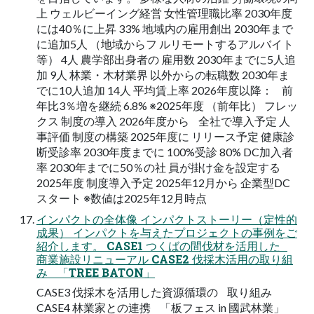
上 ウェルビーイング経営 女性管理職比率 2030年度
には40％に上昇 33% 地域内の雇用創出 2030年まで
に追加5人 （地域からフ ルリモートするアルバイト
等） 4人 農学部出身者の 雇用数 2030年までに5人追
加 9人 林業・木材業界 以外からの転職数 2030年ま
でに10人追加 14人 平均賃上率 2026年度以降： 前
年比3％増を継続 6.8% ※2025年度 （前年比） フレッ
クス 制度の導入 2026年度から 全社で導入予定 人
事評価 制度の構築 2025年度に リリース予定 健康診
断受診率 2030年度までに 100%受診 80% DC加入者
率 2030年までに50％の社 員が掛け金を設定する
2025年度 制度導入予定 2025年12月から 企業型DC
スタート ※数値は2025年12月時点
インパクトの全体像 インパクトストーリー（定性的
成果） インパクトを与えたプロジェクトの事例をご
紹介します。 CASE1 つくばの間伐材を活用した
商業施設リニューアル CASE2 伐採木活用の取り組
み 「TREE BATON」
CASE3 伐採木を活用した資源循環の 取り組み
CASE4 林業家との連携 「板フェス in 國武林業」