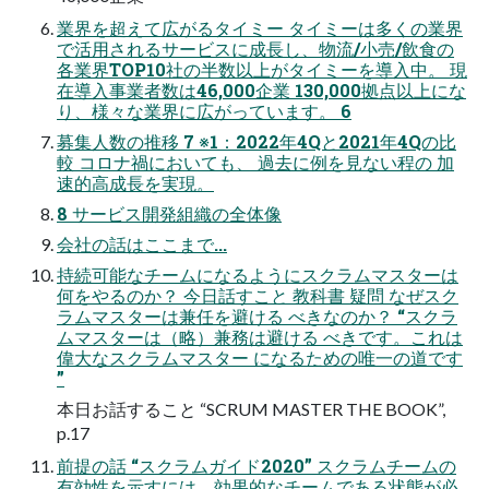
業界を超えて広がるタイミー タイミーは多くの業界
で活用されるサービスに成長し、物流/小売/飲食の
各業界TOP10社の半数以上がタイミーを導入中。 現
在導入事業者数は46,000企業 130,000拠点以上にな
り、様々な業界に広がっています。 6
募集人数の推移 7 ※1：2022年4Qと2021年4Qの比
較 コロナ禍においても、 過去に例を見ない程の 加
速的高成長を実現。
8 サービス開発組織の全体像
会社の話はここまで...
持続可能なチームになるようにスクラムマスターは
何をやるのか？ 今日話すこと 教科書 疑問 なぜスク
ラムマスターは兼任を避ける べきなのか？ “スクラ
ムマスターは（略）兼務は避ける べきです。これは
偉大なスクラムマスター になるための唯一の道です
”
本日お話すること “SCRUM MASTER THE BOOK”,
p.17
前提の話 “スクラムガイド2020” スクラムチームの
有効性を示すには、効果的なチームである状態が必