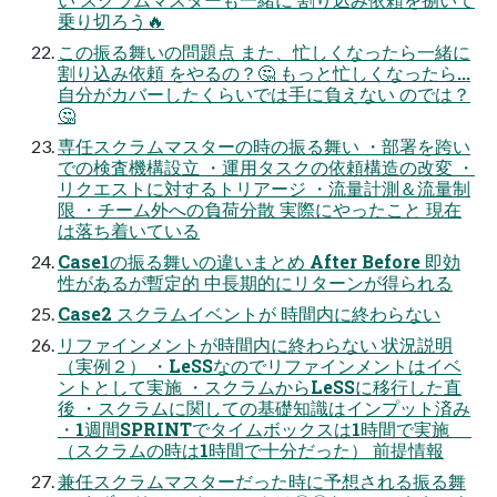
乗り切ろう🔥
この振る舞いの問題点 また、忙しくなったら一緒に
割り込み依頼 をやるの？🤔 もっと忙しくなったら...
自分がカバーしたくらいでは手に負えない のでは？
🤔
専任スクラムマスターの時の振る舞い ・部署を跨い
での検査機構設立 ・運用タスクの依頼構造の改変 ・
リクエストに対するトリアージ ・流量計測＆流量制
限 ・チーム外への負荷分散 実際にやったこと 現在
は落ち着いている
Case1の振る舞いの違いまとめ After Before 即効
性があるが暫定的 中長期的にリターンが得られる
Case2 スクラムイベントが 時間内に終わらない
リファインメントが時間内に終わらない 状況説明
（実例２） ・LeSSなのでリファインメントはイベ
ントとして実施 ・スクラムからLeSSに移行した直
後 ・スクラムに関しての基礎知識はインプット済み
・1週間SPRINTでタイムボックスは1時間で実施
（スクラムの時は1時間で十分だった） 前提情報
兼任スクラムマスターだった時に予想される振る舞