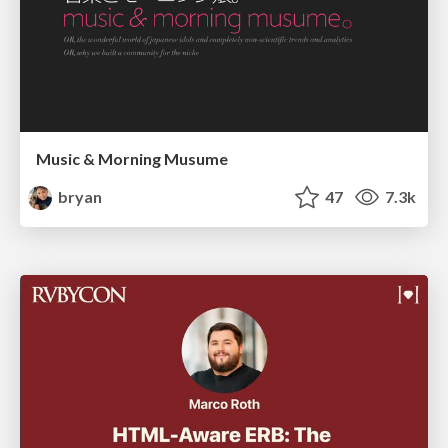
Music & Morning Musume
bryan
47
7.3k