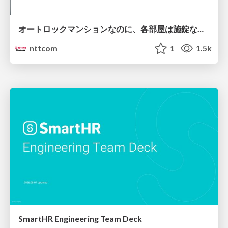
オートロックマンションなのに、各部屋は施錠なし！？ 攻撃者が組織内ネットワークで大暴れする理由 / The Front Door Is Locked, but the Rooms Are Wide Open: Why Attackers Move Freely Inside Enterprise Networks
nttcom
1
1.5k
SmartHR Engineering Team Deck