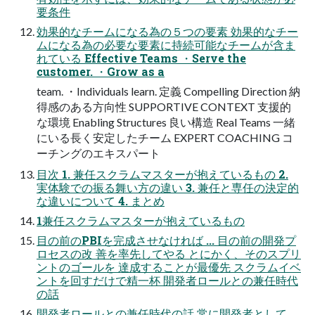
要条件
効果的なチームになる為の５つの要素 効果的なチー
ムになる為の必要な要素に持続可能なチームが含ま
れている Effective Teams ・Serve the
customer. ・Grow as a
team. ・Individuals learn. 定義 Compelling Direction 納
得感のある方向性 SUPPORTIVE CONTEXT 支援的
な環境 Enabling Structures 良い構造 Real Teams 一緒
にいる長く安定したチーム EXPERT COACHING コ
ーチングのエキスパート
目次 1. 兼任スクラムマスターが抱えているもの 2.
実体験での振る舞い方の違い 3. 兼任と専任の決定的
な違いについて 4. まとめ
1兼任スクラムマスターが抱えているもの
目の前のPBIを完成させなければ ... 目の前の開発プ
ロセスの改 善を率先してやる とにかく、そのスプリ
ントのゴールを 達成することが最優先 スクラムイベ
ントを回すだけで精一杯 開発者ロールとの兼任時代
の話
開発者ロールとの兼任時代の話 常に開発者として