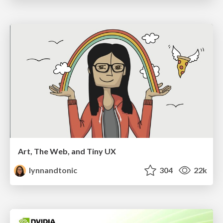
Art, The Web, and Tiny UX
lynnandtonic
304
22k