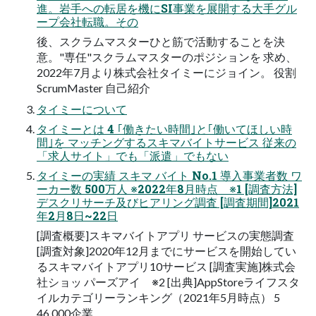
進。岩手への転居を機にSI事業を展開する大手グル
ープ会社転職。その
後、スクラムマスターひと筋で活動することを決
意。"専任"スクラムマスターのポジションを 求め、
2022年7月より株式会社タイミーにジョイン。 役割
ScrumMaster 自己紹介
タイミーについて
タイミーとは 4 ｢働きたい時間｣と｢働いてほしい時
間｣を マッチングするスキマバイトサービス 従来の
「求人サイト」でも「派遣」でもない
タイミーの実績 スキマ バイト No.1 導入事業者数 ワ
ーカー数 500万人 ※2022年8月時点 ※1 [調査方法]
デスクリサーチ及びヒアリング調査 [調査期間]2021
年2月8日~22日
[調査概要]スキマバイトアプリ サービスの実態調査
[調査対象]2020年12月までにサービスを開始してい
るスキマバイトアプリ10サービス [調査実施]株式会
社ショッ パーズアイ ※2 [出典]AppStoreライフスタ
イルカテゴリーランキング（2021年5月時点） 5
46,000企業