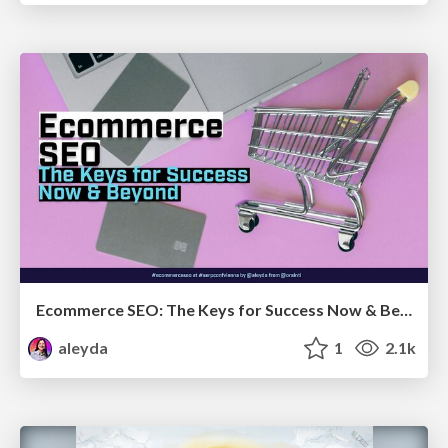
Ecommerce SEO: The Keys for Success Now & Beyond - #SERPConf2024
aleyda
1
2.1k