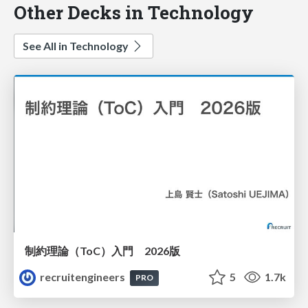
Other Decks in Technology
See All in Technology
制約理論（ToC）入門 2026版
recruitengineers
5
1.7k
PRO