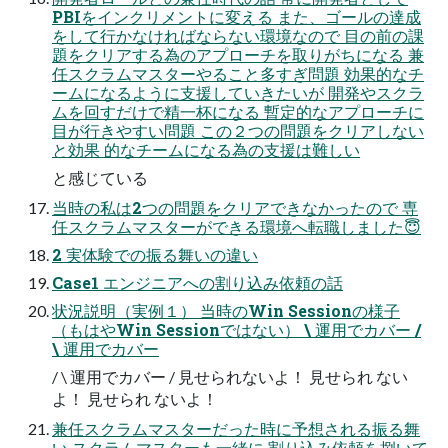
PBIをインクリメントに変える また、ゴールの達成
をして行かなければならない環境なので 目の前の課
題をクリアする為のアプローチを取りがちになる 兼
任スクラムマスターやること多すぎ問題 効果的なチ
ームになるように支援していきたいが 開発やスクラ
ムを回すだけで精一杯になる 暫定的なアプローチに
目が行きやすい問題 この２つの問題をクリアしない
と効果 的なチームになる為の支援は難しい
と感じている
当時の私は2つの問題をクリアできなかったので 専
任スクラムマスターができる環境へ転職しました😇
2 実体験での振る舞いの違い
Case1 エンジニアへの割り込み依頼の話
状況説明（実例１） 当時のWin Sessionの様子
（もはやWin Sessionではない） \ 運用でカバー /
\ 運用でカバー
/ \ 運用でカバー / 見せられないよ！ 見せられ ない
よ！ 見せられ ないよ！
兼任スクラムマスターだった時に予想される振る舞
い スクラムマスターも一緒に 割り込み依頼を捌いて