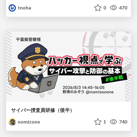
tnoha
0
470
サイバー捜査員研修（後半）
nomizone
1
740