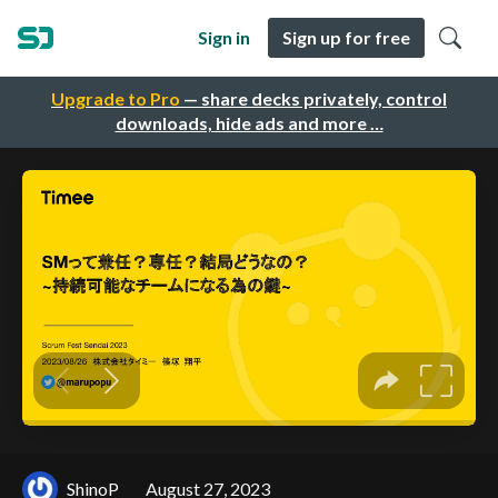
Sign in
Sign up for free
Upgrade to Pro
— share decks privately, control
downloads, hide ads and more …
ShinoP
August 27, 2023