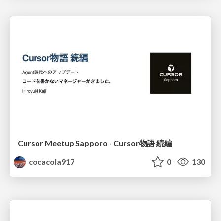
Cursor Meetup Sapporo - Cursor物語 続編
cocacola917
0
130