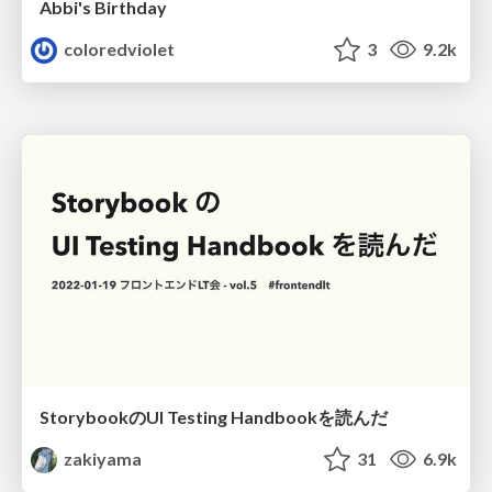
Abbi's Birthday
coloredviolet
3
9.2k
StorybookのUI Testing Handbookを読んだ
zakiyama
31
6.9k