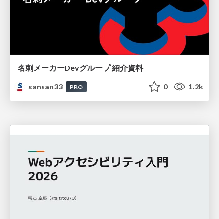
名刺メーカーDevグループ 紹介資料
sansan33
0
1.2k
PRO