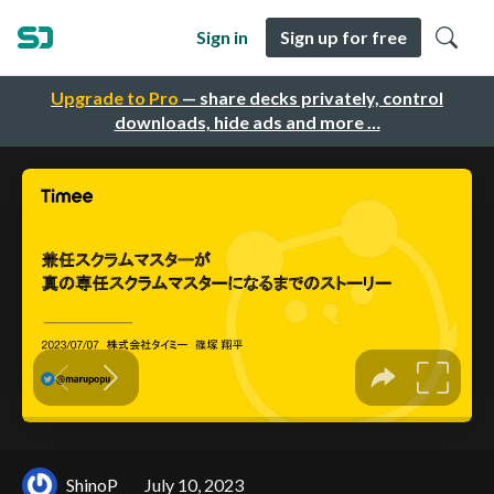
Sign in
Sign up for free
Upgrade to Pro
— share decks privately, control
downloads, hide ads and more …
ShinoP
July 10, 2023