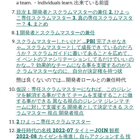
a team. ・Individuals learn. 出来ている前提
目次 1. 開発者とスクラムマスターの兼任 2. ひよっ
こ専任スクラムマスター 3. 真の専任スクラムマスタ
ー？ 4. まとめ
1 開発者とスクラムマスターの兼任
スクラムマスターしたいけど ...PBI 完了させなき
ゃ... スクラムマスターとして成長でき ているのだろ
うか？ スクラムガイドに書いてあることを広めて、
イ ベントのファシリテーションしてるだけでいい の
かな...？ 効果的なチームになる事を支援するのがス
ク ラムマスターなのに、自分が決定権を持つ状
態は良くないのでは.... 開発者ロールとの兼任時代
仮説：専任スクラムマスターになれば、このジレン
マを解消する事ができて チームを支援することに徹
する事ができる 異なる視点のジレンマ ジレンマ チ
ームに対して支援する 開発者として決定できる スク
ラムマスター 視点 開発者視点
2 ひよっこ専任スクラムマスター
兼任時代の名残 2022-07 タイミーJOIN 観察
2022-08 カイゼンを推進し 自らアクションする 技