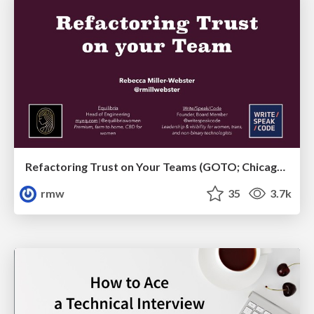
Refactoring Trust on Your Teams (GOTO; Chicago 2020)
rmw
35
3.7k