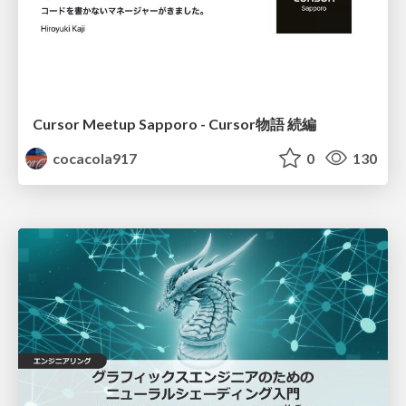
Cursor Meetup Sapporo - Cursor物語 続編
cocacola917
0
130