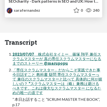
SEOcharity - Dark patterns in SEO and UX: How to avoid them and build a more ethical web
sarafernandez
0
240
Transcript
2023/07/07 株式会社タイミー 篠塚 翔平 兼任ス
クラムマスターが 真の専任スクラムマスターになる
までのストーリー @marupopu
「専任スクラムマスター」だからこそ実践できた事
今日話すこと 教科書 疑問 専任スクラムマスターっ
て 兼任のスクラムマスターと比べて 具体的に何が嬉
しいの？ “スクラムマスターは（略）兼務は避ける
べきです。これは偉大なスクラムマスター になるた
めの唯一の道です
” 本日お話すること “SCRUM MASTER THE BOOK”,
p.17