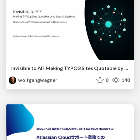
Invisible to AI? Making TYPO3 Sites Quotable by AI Search Systems
wolfgangwagner
0
140