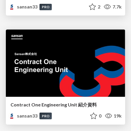
sansan33
2
7.7k
PRO
Contract One Engineering Unit 紹介資料
sansan33
0
19k
PRO