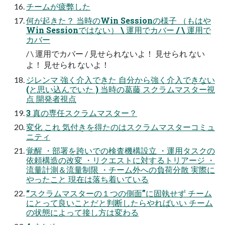
チームが疲弊した
何が起きた？ 当時のWin Sessionの様子 （もはや
Win Sessionではない） \ 運用でカバー / \ 運用で
カバー
/ \ 運用でカバー / 見せられないよ！ 見せられ ない
よ！ 見せられ ないよ！
ジレンマ 強く介入できた 自分から強く介入できない
(と思い込んでいた ) 当時の葛藤 スクラムマスター視
点 開発者視点
3 真の専任スクラムマスター？
変化 これ 気付きを得たのはスクラムマスターコミュ
ニティ
覚醒 ・部署を跨いでの検査機構設立 ・運用タスクの
依頼構造の改変 ・リクエストに対するトリアージ ・
流量計測＆流量制限 ・チーム外への負荷分散 実際に
やったこと 現在は落ち着いている
“スクラムマスターの１つの側面”に固執せず チーム
にとって良いことだと判断したらやればいい チーム
の状態によって接し方は変わる