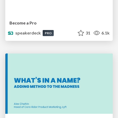
Become a Pro
speakerdeck
31
6.1k
PRO