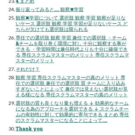
4 まとめ
振り返ってみると.... 観察✖学習
観察✖学習について 選択肢 観察 学習 観察が足りな
いケース 選択肢 観察 学習 学習が足りないケース ど
ちらが欠けても選択肢は限られる
専任での選択肢 観察 学習 兼任での選択肢 ・チーム
&チームを取り巻く環境に対し 十分に観察する事が
できる ・学習時間は兼任時代よりも十分に確保でき
る 専任スクラムマスターのメリット 専任スクラムマ
スターのメリット
それだけ？
観察 学習 専任スクラムマスターの真のメリット 専
任での選択肢 兼任での選択肢 質 チームに入り込み
すぎないことによって 兼任では見えない選択肢が見
える様になる 専任スクラムマスターの真のメリット
選択肢の質も良くなり量も増える ↓ 効果的なチーム
になる為のアプローチを選択できる ↓ スクラムチー
ムの有効性に対して効果的に寄与できる まとめ 専任
のスクラムマスターになることによって....
Thank you