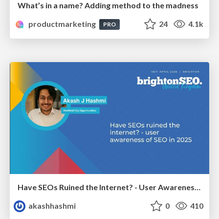
What’s in a name? Adding method to the madness
productmarketing
24
4.1k
PRO
Have SEOs Ruined the Internet? - User Awareness of SEO in 2025
akashhashmi
0
410