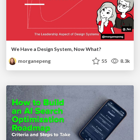
We Have a Design System, Now What?
morganepeng
55
8.3k