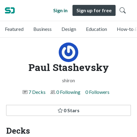
Sign in
Sign up for free
Featured
Business
Design
Education
How-to &
Paul Stashevsky
shiron
7 Decks
0 Following
0 Followers
0 Stars
Decks