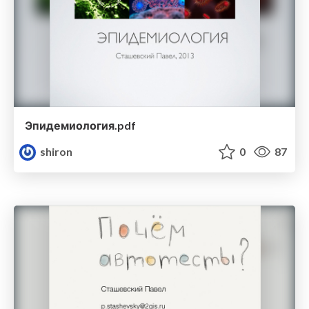
Эпидемиология.pdf
shiron
0
87