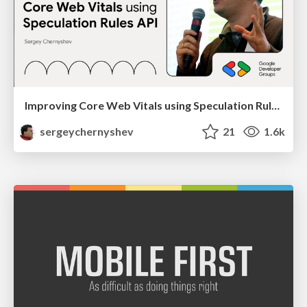
Improving Core Web Vitals using Speculation Rules API
sergeychernyshev
21
1.6k