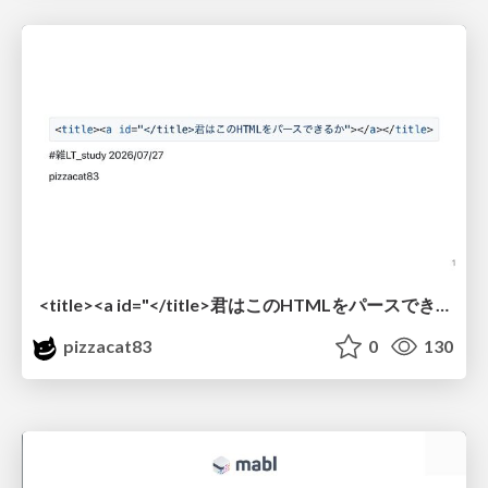
<title><a id="</title>君はこのHTMLをパースできるか"></a></title> #雑LT_study
pizzacat83
0
130