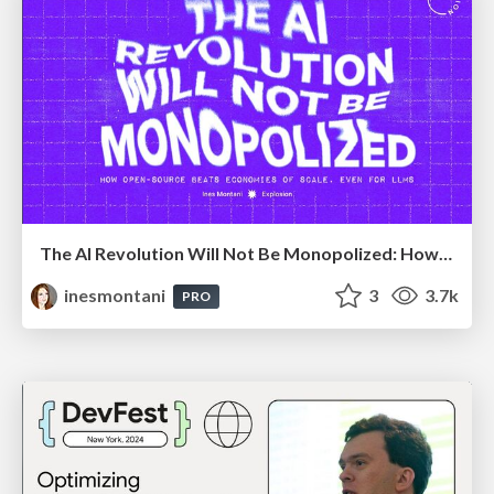
The AI Revolution Will Not Be Monopolized: How open-source beats economies of scale, even for LLMs
inesmontani
3
3.7k
PRO