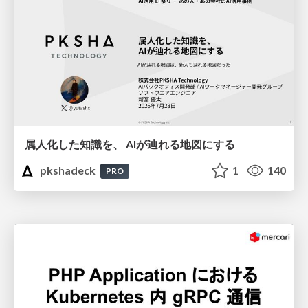
属人化した知識を、 AIが辿れる地図にする
pkshadeck
1
140
PRO