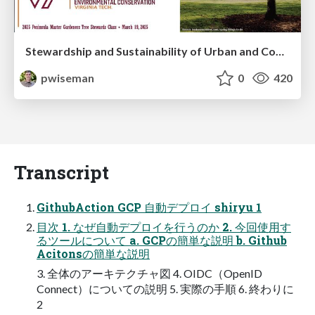
Stewardship and Sustainability of Urban and Community Forests
pwiseman
0
420
Transcript
GithubAction GCP 自動デプロイ shiryu 1
目次 1. なぜ自動デプロイを行うのか 2. 今回使用す
るツールについて a. GCPの簡単な説明 b. Github
Acitonsの簡単な説明
3. 全体のアーキテクチャ図 4. OIDC（OpenID
Connect）についての説明 5. 実際の手順 6. 終わりに
2