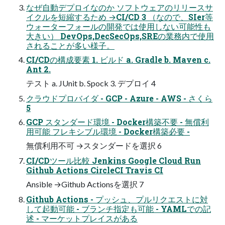
なぜ自動デプロイなのか ソフトウェアのリリースサ
イクルを短縮するため →CI/CD 3 （なので、SIer等
ウォーターフォールの開発では使用しない可能性も
大きい） DevOps,DecSecOps,SREの業務内で使用
されることが多い様子。
CI/CDの構成要素 1. ビルド a. Gradle b. Maven c.
Ant 2.
テスト a. JUnit b. Spock 3. デプロイ 4
クラウドプロバイダ - GCP - Azure - AWS - さくら
5
GCP スタンダード環境 - Docker構築不要 - 無償利
用可能 フレキシブル環境 - Docker構築必要 -
無償利用不可 →スタンダードを選択 6
CI/CDツール比較 Jenkins Google Cloud Run
Github Actions CircleCI Travis CI
Ansible →Github Actionsを選択 7
Github Actions - プッシュ、プルリクエストに対
して起動可能 - ブランチ指定も可能 - YAMLでの記
述 - マーケットプレイスがある