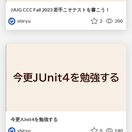
JJUG CCC Fall 2023 若手こそテストを書こう！
shiryu
2
200
今更JUnit4を勉強する
shiryu
0
140