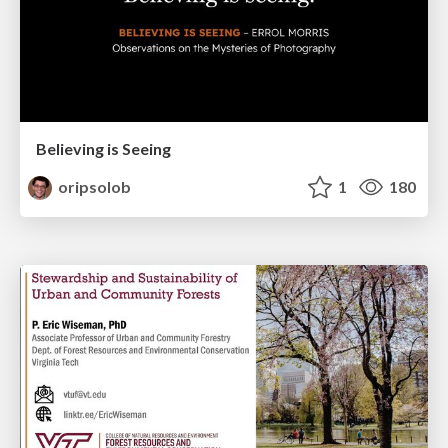
Believing is Seeing
oripsolob
1
180