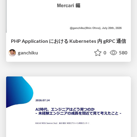
PHP Application における Kubernetes 内 gRPC 通信
ganchiku
0
580