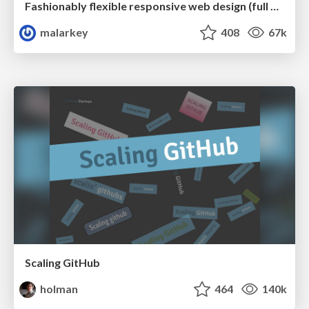
Fashionably flexible responsive web design (full day workshop)
malarkey
408
67k
Scaling GitHub
holman
464
140k