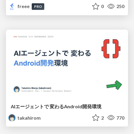
freee
0
250
PRO
AIエージェントで 変わるAndroid開発環境
takahirom
2
770