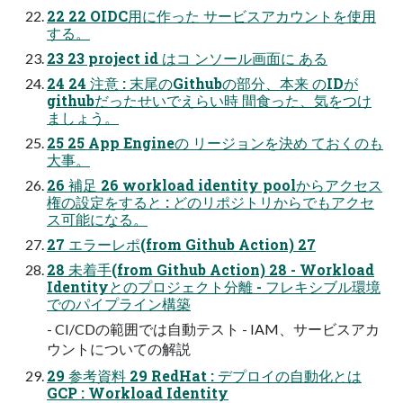
22 22 OIDC用に作った サービスアカウントを使用
する。
23 23 project id はコ ンソール画面に ある
24 24 注意 : 末尾のGithubの部分、本来 のIDが
githubだったせいでえらい時 間食った、気をつけ
ましょう。
25 25 App Engineの リージョンを決め ておくのも
大事。
26 補足 26 workload identity poolからアクセス
権の設定をすると : どのリポジトリからでもアクセ
ス可能になる。
27 エラーレポ(from Github Action) 27
28 未着手(from Github Action) 28 - Workload
Identityとのプロジェクト分離 - フレキシブル環境
でのパイプライン構築
- CI/CDの範囲では自動テスト - IAM、サービスアカ
ウントについての解説
29 参考資料 29 RedHat : デプロイの自動化とは
GCP : Workload Identity