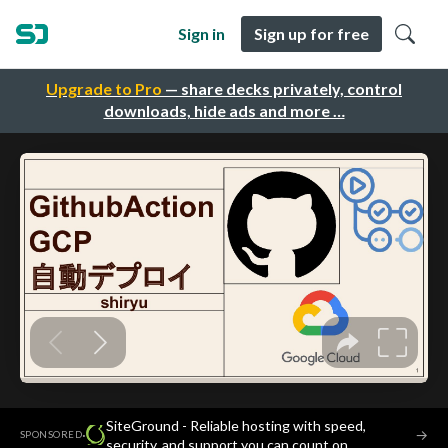
Sign in
Sign up for free
Upgrade to Pro
— share decks privately, control
downloads, hide ads and more …
SiteGround - Reliable hosting with speed,
·
→
SPONSORED
security, and support you can count on.