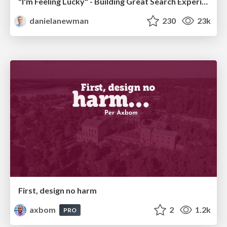
"I'm Feeling Lucky" - Building Great Search Experiences for Today's Users (#IAC19)
danielanewman
230
23k
First, design no harm
axbom
2
1.2k
PRO