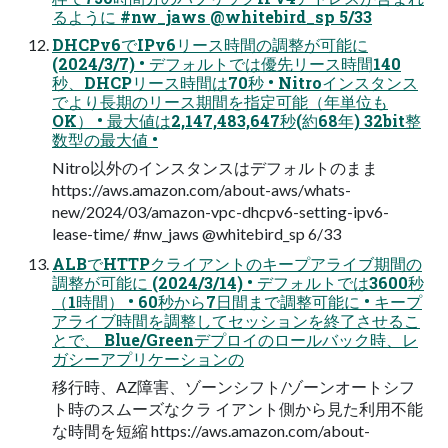
るように #nw_jaws @whitebird_sp 5/33
DHCPv6でIPv6リース時間の調整が可能に
(2024/3/7) • デフォルトでは優先リース時間140
秒、DHCPリース時間は70秒 • Nitroインスタンス
でより長期のリース期間を指定可能（年単位も
OK） • 最大値は2,147,483,647秒(約68年) 32bit整
数型の最大値 •
Nitro以外のインスタンスはデフォルトのまま
https://aws.amazon.com/about-aws/whats-
new/2024/03/amazon-vpc-dhcpv6-setting-ipv6-
lease-time/ #nw_jaws @whitebird_sp 6/33
ALBでHTTPクライアントのキープアライブ期間の
調整が可能に (2024/3/14) • デフォルトでは3600秒
（1時間） • 60秒から7日間まで調整可能に • キープ
アライブ時間を調整してセッションを終了させるこ
とで、 Blue/Greenデプロイのロールバック時、レ
ガシーアプリケーションの
移行時、AZ障害、ゾーンシフト/ゾーンオートシフ
ト時のスムーズなクラ イアント側から見た利用不能
な時間を短縮 https://aws.amazon.com/about-