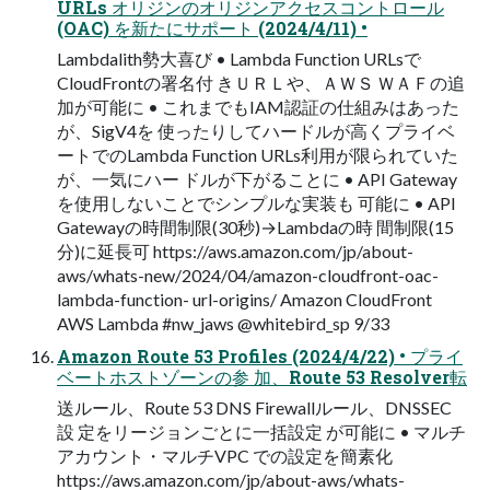
URLs オリジンのオリジンアクセスコントロール
(OAC) を新たにサポート (2024/4/11) •
Lambdalith勢大喜び • Lambda Function URLsで
CloudFrontの署名付 きＵＲＬや、ＡＷＳ ＷＡＦの追
加が可能に • これまでもIAM認証の仕組みはあった
が、SigV4を 使ったりしてハードルが高くプライベ
ートでのLambda Function URLs利用が限られていた
が、一気にハー ドルが下がることに • API Gateway
を使用しないことでシンプルな実装も 可能に • API
Gatewayの時間制限(30秒)→Lambdaの時 間制限(15
分)に延長可 https://aws.amazon.com/jp/about-
aws/whats-new/2024/04/amazon-cloudfront-oac-
lambda-function- url-origins/ Amazon CloudFront
AWS Lambda #nw_jaws @whitebird_sp 9/33
Amazon Route 53 Profiles (2024/4/22) • プライ
ベートホストゾーンの参 加、Route 53 Resolver転
送ルール、Route 53 DNS Firewallルール、DNSSEC
設 定をリージョンごとに一括設定 が可能に • マルチ
アカウント・マルチVPC での設定を簡素化
https://aws.amazon.com/jp/about-aws/whats-