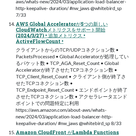
aws/whats-new/2024/03/application-load-balancer-
http-keepalive- duration/ #nw_jaws @whitebird_sp
7/33
AWS Global Acceleratorが5つの新しい
CloudWatchメトリクスをサポート開始
(2024/3/27) • 追加メトリクス •
ActiveFlowCount •
クライアントからのTCP/UDPコネクション数 •
PacketsProcessed • Global Acceleratorが処理してい
るパケット数 • TCP_AGA_Reset_Count • Global
Acceleratorが終了させたTCPコネクション数 •
TCP_Client_Reset_Count • クライアント側が終了さ
せたTCPコネクション数 •
TCP_Endpoint_Reset_Count • エンドポイントが終了
させたTCPコネクション数 • アクセラレータエンド
ポイントでの問題特定に利用
https://aws.amazon.com/about-aws/whats-
new/2024/03/application-load-balancer-http-
keepalive-duration/ #nw_jaws @whitebird_sp 8/33
Amazon CloudFront がLambda Functions