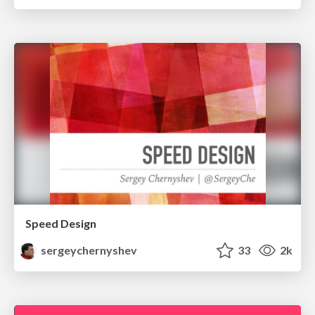
Speed Design
sergeychernyshev
33
2k