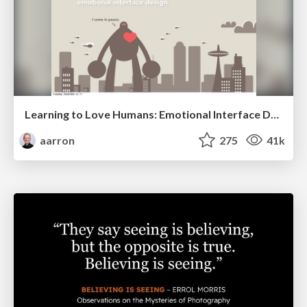
Learning to Love Humans: Emotional Interface Design
aarron
275
41k