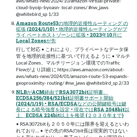
aws/whats-new/2024/10/amazon-virtual-private-
cloud-byoip-byoasn- local-zones/ #nw_jaws
@whitebird_sp 1/33
Amazon Route53の地理的近接性ルーティング の
拡張 (2024/1/10) • 地理的近接性ルーティングがプ
ライ ベートホストゾーンに拡張 • 2023年10月に
Local Zonesが先
行して対応 • これにより、プライベートなデータ保
管 を地理的近接性に基づいて行えるよ うに • マルチ
Local Zones、マルチリージョ ン環境でのTraffic
Flowがより詳細 に https://aws.amazon.com/about-
aws/whats-new/2024/01/amazon-route-53-expands-
geoproximity- routing/ #nw_jaws @whitebird_sp 2/33
NLBがACM経由でRSA3072bit証明書、
ECDSA256/384/521bit証明書サポート開始
(2024/1/19) • RSA/ECDSAなどの公開鍵暗号は鍵
長による暗号強度を設定 • 現在ではRSA 2048bit以
上、ECDSA 224bit以上を推奨 (２０３０年まで)
• RSA3072bitも２０５０年には限界を迎えるといわ
れており… • その先のRSAのbit長は現実的ではない