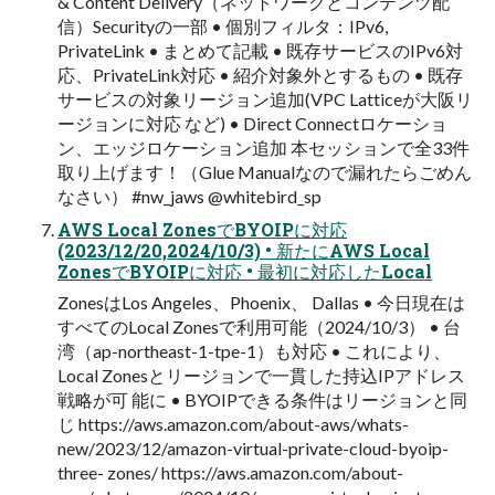
& Content Delivery（ネットワークとコンテンツ配
信）Securityの一部 • 個別フィルタ：IPv6,
PrivateLink • まとめて記載 • 既存サービスのIPv6対
応、PrivateLink対応 • 紹介対象外とするもの • 既存
サービスの対象リージョン追加(VPC Latticeが大阪リ
ージョンに対応 など) • Direct Connectロケーショ
ン、エッジロケーション追加 本セッションで全33件
取り上げます！（Glue Manualなので漏れたらごめん
なさい） #nw_jaws @whitebird_sp
AWS Local ZonesでBYOIPに対応
(2023/12/20,2024/10/3) • 新たにAWS Local
ZonesでBYOIPに対応 • 最初に対応したLocal
ZonesはLos Angeles、Phoenix、 Dallas • 今日現在は
すべてのLocal Zonesで利用可能（2024/10/3） • 台
湾（ap-northeast-1-tpe-1）も対応 • これにより、
Local Zonesとリージョンで一貫した持込IPアドレス
戦略が可 能に • BYOIPできる条件はリージョンと同
じ https://aws.amazon.com/about-aws/whats-
new/2023/12/amazon-virtual-private-cloud-byoip-
three- zones/ https://aws.amazon.com/about-