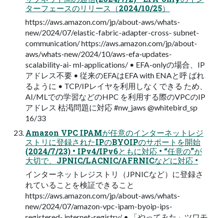
ターフェースのリリース（2024/10/25）
https://aws.amazon.com/jp/about-aws/whats-
new/2024/07/elastic-fabric-adapter-cross- subnet-
communication/ https://aws.amazon.com/jp/about-
aws/whats-new/2024/10/aws-efa-updates-
scalability-ai- ml-applications/ • EFA-onlyの場合、IP
アドレス不要 • 従来のEFAはEFA with ENAと呼 ばれ
るように • TCP/IPレイヤを利用しなくできる ため、
AI/MLでの学習などのHPC を利用する際のVPCのIP
アドレス 枯渇問題に対応 #nw_jaws @whitebird_sp
16/33
Amazon VPC IPAMが任意のインターネットレジ
ストリに登録されたIPのBYOIPのサポートを開始
(2024/7/23) • IPv4/IPv6ともに対応 • “任意の”が
大切で、JPNIC/LACNIC/AFRNICなどに対応 •
インターネットレジストリ（JPNICなど）に登録さ
れていることを検証できること
https://aws.amazon.com/jp/about-aws/whats-
new/2024/07/amazon-vpc-ipam-byoip-ips-
registered- internet-registry/ • 「やってみた」ツワモ