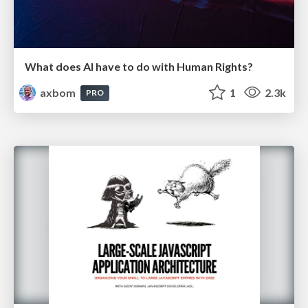
What does AI have to do with Human Rights?
axbom
1
2.3k
PRO