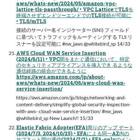
aws/whats-new/2024/05/amazon-vpc-
lattice-tls-passthrough/ • VPC LatticeでTLSを
終端させずエンドツーエンドでのTLS接続が可能に
• TLS/mTLS
接続のサーバー名インジケーター (SNI) フィールド
に基づい てトラフィックをルーティングする TLS リ
スナーを設定可能に #nw_jaws @whitebird_sp 14/33
AWS Cloud WAN Service Insertion
(2024/6/11) • VPC間をまたぐ通信において、特定
のセキュリティアプライアンスを挿入でき るような
通信経路の統合ができるように
https://aws.amazon.com/jp/about-
aws/whats-new/2024/06/aws-cloud-wan-
service-insertion/
https://aws.amazon.com/jp/blogs/networking-and-
content-delivery/simplify-global-security-inspection-
with-aws- cloud-wan-service-insertion/ #nw_jaws
@whitebird_sp New Launch!! 15/33
Elastic Fabric Adopter(EFA)周りのアップ デート
(2024/7/3, 2024/10/25) • EFAによる同一AZ内の
サブネット間の通信(2024/7/2) • EFA-onlyのイン