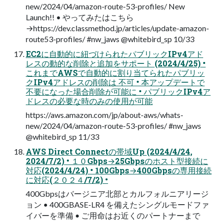
new/2024/04/amazon-route-53-profiles/ New
Launch!! • やってみたはこちら
→https://dev.classmethod.jp/articles/update-amazon-
route53-profiles/ #nw_jaws @whitebird_sp 10/33
EC2に自動的に紐づけられたパブリックIPv4アド
レスの動的な削除と追加をサポート (2024/4/25) •
これまでAWSで自動的に割り当てられたパブリッ
クIPv4アドレスの削除は 不可 • 本アップデートで
不要になった場合削除が可能に • パブリックIPv4ア
ドレスの必要な時のみの使用が可能
https://aws.amazon.com/jp/about-aws/whats-
new/2024/04/amazon-route-53-profiles/ #nw_jaws
@whitebird_sp 11/33
AWS Direct Connectの帯域Up (2024/4/24,
2024/7/2) • １０Gbps→25Gbpsのホスト型接続に
対応(2024/4/24) • 100Gbps→400Gbpsの専用接続
に対応(２０２４/7/2) •
400Gbpsはバージニア北部とカルフォルニアリージ
ョン • 400GBASE-LR4 を備えたシングルモードファ
イバーを準備 • ご用命はお近くのパートナーまで