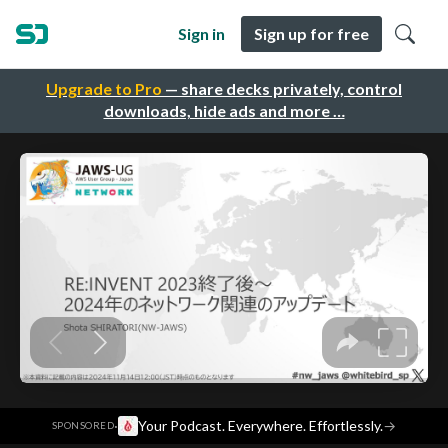
Sign in
Sign up for free
Upgrade to Pro
— share decks privately, control
downloads, hide ads and more …
·
Your Podcast. Everywhere. Effortlessly.
→
SPONSORED