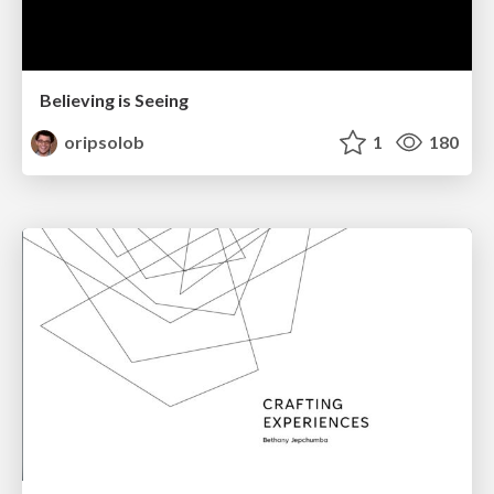
Believing is Seeing
oripsolob
1
180