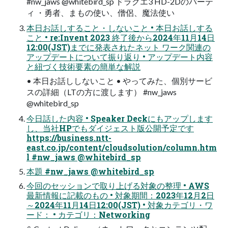
#nw_jaws @whitebird_sp ドラクエ3 HD-2Dのパーテ
ィ ・勇者、まもの使い、僧侶、魔法使い
本日お話しすること・しないこと • 本日お話しする
こと • re:Invent 2023 終了後から2024年11月14日
12:00(JST)までに発表されたネット ワーク関連の
アップデートについて振り返り • アップデート内容
と紐づく技術要素の簡単な解説
• 本日お話ししないこと • やってみた、個別サービ
スの詳細（LTの方に渡します） #nw_jaws
@whitebird_sp
今日話した内容 • Speaker Deckにもアップします
し、当社HPでもダイジェスト版公開予定です
https://business.ntt-
east.co.jp/content/cloudsolution/column.htm
l #nw_jaws @whitebird_sp
本題 #nw_jaws @whitebird_sp
今回のセッションで取り上げる対象の整理 • AWS
最新情報に記載のもの • 対象期間：2023年12月2日
～2024年11月14日12:00(JST) • 対象カテゴリ・ワ
ード： • カテゴリ：Networking