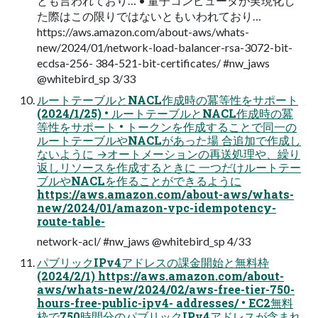
とも言われており… • 量子コンピュータが実現化し
た際はこの限りではないともいわれており…
https://aws.amazon.com/about-aws/whats-
new/2024/01/network-load-balancer-rsa-3072-bit-
ecdsa-256- 384-521-bit-certificates/ #nw_jaws
@whitebird_sp 3/33
ルートテーブルとNACL作成時の冪等性をサポート
(2024/1/25) • ルートテーブルとNACL作成時の冪
等性をサポート • トークンを作成することで同一の
ルートテーブルやNACLがあった場 合追加で作成し
ないように →オートメーションの再送処理や、繰り
返しリソースを作成するときに 一つだけルートテー
ブルやNACLを作ることができるように
https://aws.amazon.com/about-aws/whats-
new/2024/01/amazon-vpc-idempotency-
route-table-
network-acl/ #nw_jaws @whitebird_sp 4/33
パブリックIPv4アドレスの課金開始と無料枠
(2024/2/1) https://aws.amazon.com/about-
aws/whats-new/2024/02/aws-free-tier-750-
hours-free-public-ipv4- addresses/ • EC2無料
枠で750時間分のパブリックIPv4アドレスが含まれ