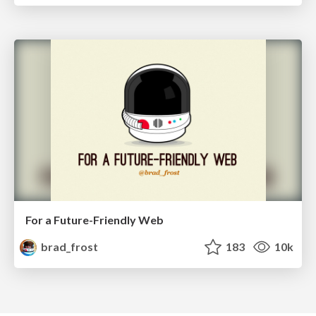
For a Future-Friendly Web
brad_frost
183
10k