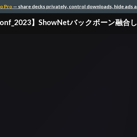
o Pro
— share decks privately, control downloads, hide ads 
t.conf_2023】ShowNetバックボーン