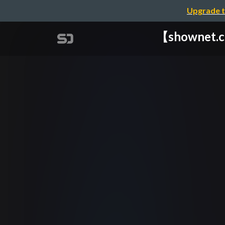
Upgrade t
【showne