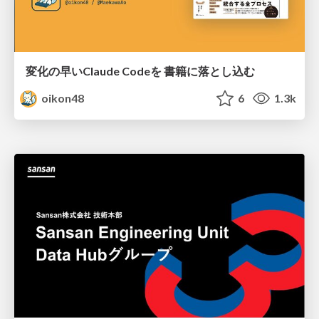
変化の早いClaude Codeを 書籍に落とし込む
oikon48
6
1.3k