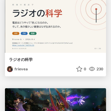
ラジオの科学
frievea
0
230