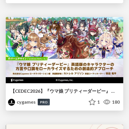
【CEDEC2026】『ウマ娘 プリティーダービー』 英語版のキャラクターの方言や口調をローカライズするための創造的アプローチ
cygames
1
180
PRO