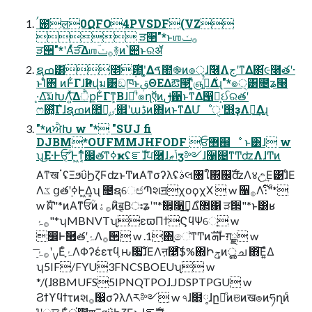
ࠤ౉ल࣏0QFO4PVSDF(VZ
 ੜ੒"*ͱஶ࡞ݖ
ੜ੒"*ʹΑͬͯੜ͡Δஶ࡞ݖؔ࿈ͷ՝୊ͱରॲ
ຊߘ͸೥݄࣌఺ʹ͓͚Δࠃ಺֎ͷ๏੍ɺٞ࿦ΛجʹͳΔ΂͘૯࿨తʹ·
ͱΊͨ΋ ͷͰ͋ΓɺҎ߱ͷվม͸ඞཁͱࢥΘΕΔఔ౓ʹ͓͍ͯஞ࣍ߦ͍ͬͯΔɻ"*๏੍͸೔ʑ໨
·͙Δ͘͠มԽΛ͍ͯ͠ΔੈքͰ͋Γͳ͕Βɺະͩʹ๏ղऍͷࢦ਑ͱͳΔ൑ྫ͕ઈରతʹ
ෆ଍͓ͯ͠Γɺຊߘͷ಺༰͕ٸ଎ʹաڈͷ΋ͷͱͳΔՄೳੑʹ஫ҙΛཁ͢Δɻ
"*ͷਐԽ w "* "SUJ fi
DJBM*OUFMMJHFODF ਓ޻஌ೳ ͱ͸ɺ w
ʮ͜Ε·Ͱਓؒʹ͔͠Ͱ͖ͳ͔ͬͨ஌తͳߦҝʢೝࣝɺਪ࿦ɺݴޠӡ༻ɺ૑଄ͳͲʣΛɺͲͷ
Α͏ͳखॱʢΞϧΰϦζϜʣͱͲͷΑ͏ͳσʔλʢࣄલ৘ใ΍஌ࣝʣΛ४උ͢Ε͹ɺͦΕ
Λػ ցతʹ࣮ߦͰ͖Δ͔ʯ ೔ຊେඦՊશॻχοϙχΧ  w ૑࡞Λ։࢝ͨ͠"*
w ࣝผ"*ͷΑ͏ͳਓؒͷ࡞ۀͷิॿ͔Βঃʑʹ"*ࣗ਎͕૑࡞͢Δํ޲΁ ੜ੒"*ͱ͸ʁ
࡞ۂ"*ʮMBNVTʯεϖΠϯϚϥΨେֶ w
෼Ͱࣗ཯తʹָۂΛ࡞੒ w .1΍ָේͳͲͷܗࣜͰग़ྗ w
ʮ5IF/FYU3FNCSBOEUʯ w
*/(ɺ8BMUFS5IPNQTPOɺ.JDSPTPGU w
Ϩϯϒϥϯτͷશ࡞඼σʔλΛར༻ w ৭ɺ໛༷ɺը෩ͦͷଞͷख๏ͷཧղͷͨ