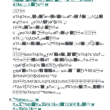
σʔλͷू߹ Ͱ͸Ͳ͏͔ʁ w
🇯🇵
σʔλϕʔεஶ࡞෺ʮ৘ใͷબ୒ຢ͸ମܥతͳߏ੒ʹΑͭͯ૑࡞ੑΛ༗͢Δ΋
ͷʯ w େྔσʔλΛ໢ཏతʹऩूͨ͠σʔλू߹
ମˠʮ৘ใͷબ୒ʯͰ͸ͳ͍ w
େྔͷσʔλΛ஝ੵ͚ͨͩ͠ˠʮମܥతͳߏ੒ʯͰ͸ͳ͍ w 🇺🇸
σʔλू߹ʹର͢Δಛผͳنఆ͸ͳ͍ w
σʔλߏ଄ɺબ୒ɺ഑ஔʹඞཁͳϨϕϧͷ૑଄ੑͱಠ૑ੑΛ͍ࣔͯ͠Ε͹อޢ
 w
🇪🇺&6σʔλϕʔεࢦྩʹΑΓ஌త૑࡞෺ʹ֘౰͠ͳ͍σʔλϕʔεʹಛผͳݖ
ར w ೥ؒͷಠ઎తͳෳ੡ɺ຋Ҋɺվม౳ͷݖརอޢ w
ػցతʹऩू͞Εͨσʔλϕʔεʹ͸ద༻͞Εͳ͍ͱ͍͏ղऍʁ w
جຊతʹ͸σʔληοτࣗ਎ʹ͸஌తࡒ࢈ݖอޢ͸΄΅ٴ͹ͳ͍ͱߟ͑ΒΕΔ w
$PNNPO$SBXMɺ-"*0/
ɺ5IF1JMFɺ8JLJQFEJBɺ(JU)VC w
୯ͳΔσʔλ͕ͩΫϩʔϧઌʹ͸༷ʑͳஶ࡞ݖ͕ൃੜ͠ϥΠηϯε෇༩͞Εͨஶ࡞෺΋ؚΉ
σʔληοτɺ"*Ϟσϧͷஶ࡞ݖ
"*Ϟσϧͷஶ࡞ݖ w
ֶशࡁΈ"*Ϟσϧ͸ֶशࡁΈύϥϝʔλͱਪ࿦ϓϩάϥϜ͔Βߏ੒ w
ֶशࡁΈύϥϝʔλ w