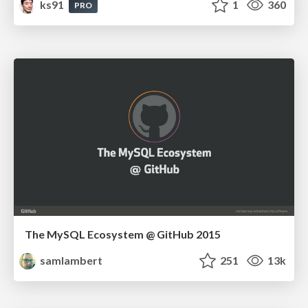
ks91
1
360
PRO
The MySQL Ecosystem @ GitHub 2015
samlambert
251
13k