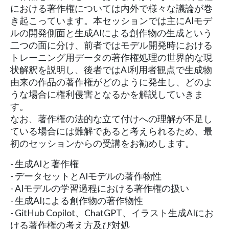
における著作権については内外で様々な議論が巻
き起こっています。本セッションでは主にAIモデ
ルの開発側面と生成AIによる創作物の生成という
二つの面に分け、前者ではモデル開発時における
トレーニング用データの著作権処理の世界的な現
状解釈を説明し、後者ではAI利用者観点で生成物
由来の作品の著作権がどのように発生し、どのよ
うな場合に権利侵害となるかを解説していきま
す。
なお、著作権の法的な立て付けへの理解が不足し
ている場合には難解であると考えられるため、最
初のセッションからの受講をお勧めします。
- 生成AIと著作権
- データセットとAIモデルの著作物性
- AIモデルの学習過程における著作権の扱い
- 生成AIによる創作物の著作物性
- GitHub Copilot、ChatGPT、イラスト生成AIにお
ける著作権の考え方及び対処