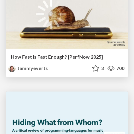
How Fast Is Fast Enough? [PerfNow 2025]
tammyeverts
3
700