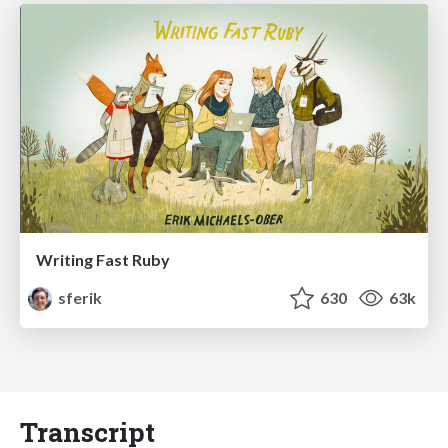
Writing Fast Ruby
sferik
630
63k
Transcript