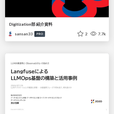
Digitization部 紹介資料
sansan33
2
7.7k
PRO