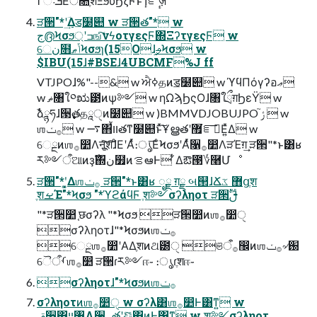
Ίʹઃܭ͞Εͨਂ૚ֶशΞϧΰϦζϜͱ إೝٕࣝज़
ੜ੒"*ʹؔ͢Δॾ໰୊ w ੜ੒త"* w
ج൫Ϟσϧ্ʹߏஙͨ͠νϟοτγεςϜ΍ΞʔτγεςϜ w
େن໛ݴޠϞσϧɿ(15Oɺ֦ࢄϞσϧ w
$IBU(15ɺ#BSEɺ4UBCMF%J ff
VTJPOɺ%"--& w ਐߦதͷॾ໰୊ w ϓϥΠόγʔอޢ
w ޡ৘ใ༠ಋ౳ͷѱ༻ w ηΩϡϦςΟɺ৘ใྲྀग़ϦεΫ w
ࣾձྙཧɺ੓࣏తதཱੑͷ໰୊ w )BMMVDJOBUJPO ݬ֮  w
ஶ࡞ݖ w ࠷΋ࠜװతͳ໰୊ͱͯ͠Ұൠతʹ޿͘ೝࣝ͞Ε͍ͯΔ w
େྔͷஶ࡞෺Λऩूֶͯ͠श͠ɺͦΕʹΑͬͯ։ൃ͞ΕͨϞσϧʹΑͬͯ૑࡞෺ΛੜΈग़͢ ੜ੒"*ͱ͸ʁ
ར༻ऀଆͷҙࣝ΍ن໿ͷࡦఆͰ ͋Δఔ౓؇࿨Մೳ
ੜ੒"*ʹ͓͚Δஶ࡞ݖ ੜ੒"*ͱ͸ʁ ೖྗ ग़ྗ બ୒ɺՃ޻ ػցֶश
ֶशࡁΈ"*Ϟσϧ "*ϓϩάϥϜ ֶश༻σʔληοτ ੜ੒ࢦࣔ
"*ੜ੒෺ ֤छσʔλ "*Ϟσϧ ੜ੒෺ͷஶ࡞෺ੑ
σʔληοτɺ"*Ϟσϧͷஶ࡞ݖ
େྔஶ࡞෺ʹΑΔֶशͷଥ౰ੑ ଞऀ࡞඼ͷஶ࡞ݖ৵֐
ୈࡾऀஶ࡞෺ ੜ੒ɾར༻ஈ֊ ։ൃɾֶशஈ֊
σʔληοτɺ"*Ϟσϧͷஶ࡞ݖ
σʔληοτͷஶ࡞෺ੑ w σʔλ͸ஶ࡞෺Ͱ͸ͳ͍ w
ࢥ૝΍ײ৘Λ૑࡞తʹදݱͨ͠΋ͷͰ͸ͳ͍ w ֶश༻σʔληοτ