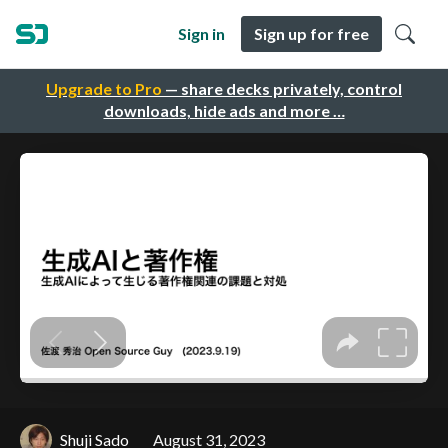
Sign in
Sign up for free
Upgrade to Pro
— share decks privately, control
downloads, hide ads and more …
Shuji Sado
August 31, 2023