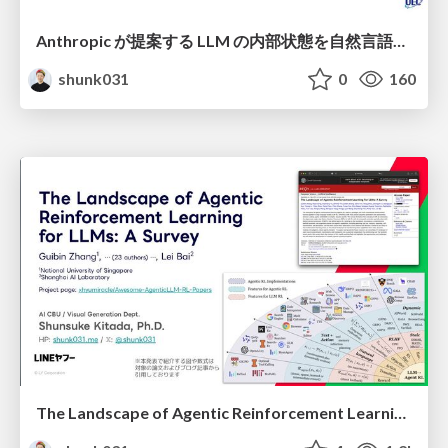
Anthropic が提案する LLM の内部状態を自然言語で説明可能にした Natural Language Autoencoders / Natural Language Autoencoders Produce Unsupervised Explanations of LLM Activations
shunk031
0
160
The Landscape of Agentic Reinforcement Learning for LLMs: A Survey