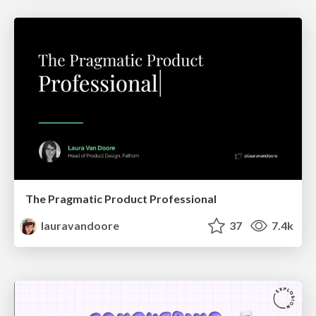
The Pragmatic Product Professional
lauravandoore
37
7.4k