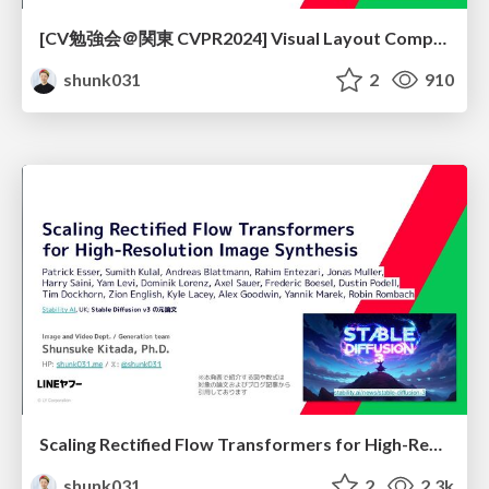
[CV勉強会＠関東 CVPR2024] Visual Layout Composer: Image-Vector Dual Diffusion Model for Design Layout Generation / kantocv 61th CVPR 2024
shunk031
2
910
Scaling Rectified Flow Transformers for High-Resolution Image Synthesis / Stable Diffusion 3
shunk031
2
2.3k