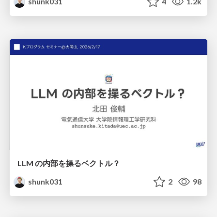
shunk031
4
1.2k
LLM の内部を操るベクトル？
shunk031
2
98