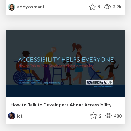
addyosmani
9
2.2k
How to Talk to Developers About Accessibility
jct
2
480