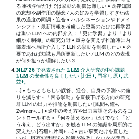
る 事後学習だけでは挙動の制御は難しい • 既存知識
の忘却や副作⽤の懸念 / ⼈の好みを学習しすぎた結
果の過度の同調・迎合 • ハルシネーションやドメイ
ンシフト・最新情報を考慮した更新のたびに再学習
は重い LLM への内部介⼊：「更に学習」より「より
細かく制御」の研究分野 • 重みを変えず推論時に内
部表現へ局所介⼊して LLN の挙動を制御したい • 必
要であれば知識も局所更新したい / LLM のどの表現
が何を担うか理解したい 3
NLPʼ26 で発表された LLM 介⼊研究の中⼼課題
LLM の安全性を良くしたい [北⽥+, ⾨⾕+, 原+, 武
並+,
…] • もっともらしい誤答、迎合、⾃⾝の予測への偏
りを減らす ◦ 「困る挙動」を直接下げる⽅向の研究
群 LLM の出⼒や推論を制御したい [⾵間+, 鐘+,
Zwirner+, …] • 途中の考え⽅や出⼒⾔語そのものをコ
ントロールする ◦ 「何を答えるか」だけでなく「ど
う考え、どう出すか」を触る LLM の知識を局所的に
変えたい [⽯垣+, ⽚岡+, …] • 古い事実だけを直した
いが、既存知識周辺へ影響が波及しないかが問題 ◦