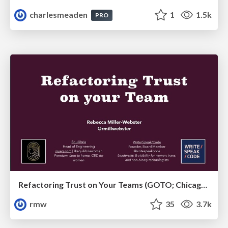
charlesmeaden
1
1.5k
PRO
Refactoring Trust on Your Teams (GOTO; Chicago 2020)
rmw
35
3.7k