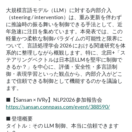
大規模言語モデル（LLM）に対する内部介入
（steering / intervention）は、重み更新を伴わず
に推論時の振る舞いを制御できる手法として、近
年急速に注目を集めています。本発表では、この
軽量かつ柔軟な制御パラダイムの可能性と限界に
ついて、言語処理学会 2026 における関連研究を体
系的に整理しながら概観します。特に、北田+「ス
テアリングベクトルは日本語LLMを堅牢に制御で
きるか？」を中心に、評価・安全性・多言語制
御・表現学習といった観点から、内部介入がどこ
まで信頼できる制御として機能するのかを議論し
ます。
■【Sansan × IVRy】NLP2026 参加報告会
https://sansan.connpass.com/event/388590/
■ 登壇概要
タイトル：その LLM 制御、本当に信頼できます