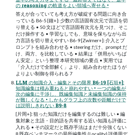
の reasoning の軌道をよい領域へ寄せる •
答えが合っていても考え⽅が破綻する問題に向き合
っている B6-5 [鐘+]: 少数の⾔語固有次元で⾔語を切
り替える • 50 ⽂ほどで⾔語固有次元を⾒つけ、そこ
だけ操作する • 学習なしでも、意味を保ちながら出
⼒⾔語を切り替えやすい B6-9 [Zwirner+]: 介⼊とプ
ロンプトを組み合わせる • steering だけ、prompt だ
け、両⽅、を⽐較している • 結果は「併⽤がいちば
ん安定」という整理 本研究領域の要点 • 実⽤では
「介⼊だけで全部解く」より、組み合わせたほうが
よりよい制御を得られる 7
LLM の知識介⼊・編集とその限界 B6-19 [⽯垣+]:
知識編集は積み重ねると崩れやすい • ⼀つの編集が
次の編集に⼲渉し、既編集知識と未編集知識の保持
が難しくなる • しかもグラフ上の次数や距離だけで
は説明しきれない B9-8
[⽚岡+]: 狙った知識だけを編集するのは難しい • 編
集対象と主語・⽬的語を共有する近い知識も評価に
⼊れる • その設定だと既存⼿法はまだ⼗分強くない
8 既存ベンチマークの局所編集性 (Locality) 評価⽤デ