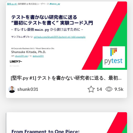
[堅牢.py #1] テストを書かない研究者に送る、最初にテストを書く実験コード入門 / Let's start your ML project by writing tests
shunk031
14
9.5k