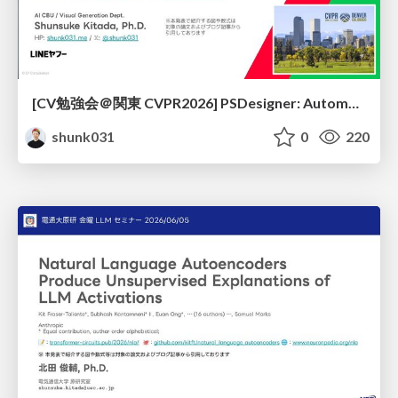
[CV勉強会＠関東 CVPR2026] PSDesigner: Automated Graphic Design with a Human-Like Creative Workflow / kantocv 67th CVPR 2026
shunk031
0
220