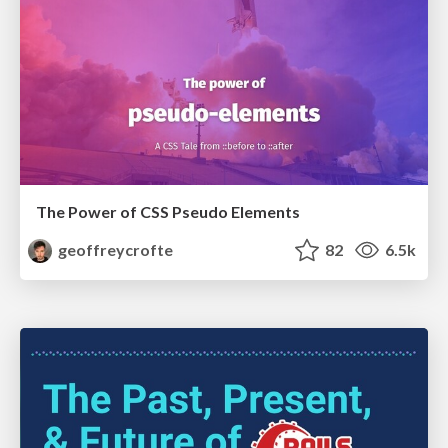
The Power of CSS Pseudo Elements
geoffreycrofte
82
6.5k