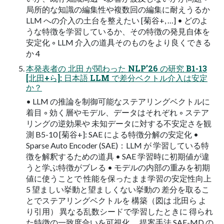
局所的な知識の編集性や複数回の編集に耐えうるか
LLM への介⼊の⼟台を整えたい [菊⾕+, …] • どのよ
うな特徴を学習しているか、その特徴の発⾒⾃体を
安定化 ◦ LLM 介⼊の道具そのものをより良くできる
か 4
本発表者の 北⽥ が関わった NLPʼ26 の研究 B1-13
[北⽥+ら]: ⽇本語 LLM で差分ベクトル介⼊は安定
か？
• LLM の推論を制御可能なステアリングベクトルに
着⽬ ◦ 効く層やモデル、データはそれぞれ ◦ ステア
リングの逆効果や 未知データに対する不安定さを観
測 B5-10 [菊⾕+]: SAE による特徴分解の安定化 •
Sparse Auto Encoder (SAE)：LLM が 学習している特
徴を解釈するための道具 • SAE 学習時に初期値が違
うと学ぶ特徴がブレる • モデルの内部の重みを初期
値に使うことで 性能を保ったまま学習の安定性向上
5 望ましい挙動と望ましくない挙動の 差分を取るこ
とでステアリングベクトルを 構築（図は 北⽥ら よ
り引⽤） 異なる乱数シードで学習したときに 得られ
た特徴の⼀致度合いを可視化。 提案⼿法 SAE-MD の