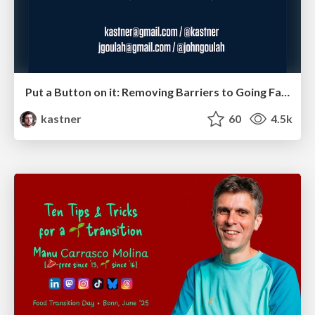
Put a Button on it: Removing Barriers to Going Fast.
kastner
60
4.5k