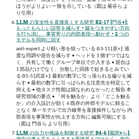
ほうがよりよい ⼀致を⽰している（図は 菊⾕ら よ
り引⽤）
LLM の安全性を直接良くする研究 B2-17 [⾨⾕+]:
もっともらしい誤答を減らす • 嘘をつきやすい⽅向
を打ち消し、事実寄りの内部表現へ動かす • 2 つの
モデルを同時に回す
anti-expert より軽い形を狙っている B3-11 [原+]: 過
度な同調や迎合を減らす • ヘッドを 1 個ずつではな
く、共有して働くグループ単位で介⼊する • 迎合は
1 部品だけでなく、分散した回路で起きるとみてい
る B5-5 [武並+]: 最初の数字に引っ張られる偏りを減
らす • 最初の数字に引っぱられる注意先を特定して
抑える • 他タスク性能は損なわれなかったと報告 本
研究領域の要点 • 「何を触るか」より「どこを触る
か」の介⼊設計が効く 6 既存の外部モデルに頼るこ
となく 単⼀モデルで出⼒確率を直接操作しながら 内
部表現を事実性が向上する⽅向に 編集可能にする
（図は ⾨⾕ら より引⽤）
LLM の出⼒や推論を制御する研究 B4-6 [⾵間+ら]:
途中の考え⽅をよくする • 最終答えではなく、途中