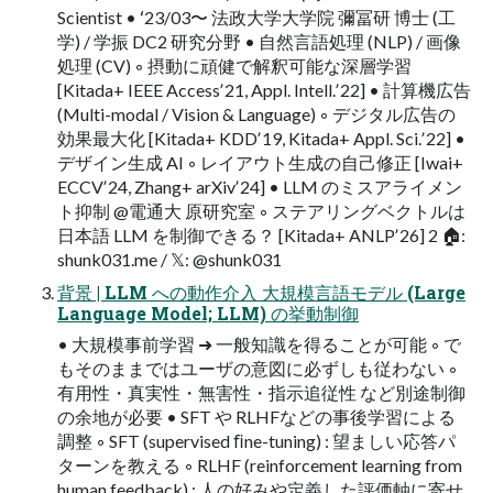
Scientist • ʻ23/03〜 法政⼤学⼤学院 彌冨研 博⼠ (⼯
学) / 学振 DC2 研究分野 • ⾃然⾔語処理 (NLP) / 画像
処理 (CV) ◦ 摂動に頑健で解釈可能な深層学習
[Kitada+ IEEE Accessʼ21, Appl. Intell.ʼ22] • 計算機広告
(Multi-modal / Vision & Language) ◦ デジタル広告の
効果最⼤化 [Kitada+ KDDʼ19, Kitada+ Appl. Sci.ʼ22] •
デザイン⽣成 AI ◦ レイアウト⽣成の⾃⼰修正 [Iwai+
ECCVʼ24, Zhang+ arXivʼ24] • LLM のミスアライメン
ト抑制 @電通⼤ 原研究室 ◦ ステアリングベクトルは
⽇本語 LLM を制御できる？ [Kitada+ ANLPʼ26] 2 🏠:
shunk031.me / 𝕏: @shunk031
背景 | LLM への動作介⼊ ⼤規模⾔語モデル (Large
Language Model; LLM) の挙動制御
• ⼤規模事前学習 ➜ ⼀般知識を得ることが可能 ◦ で
もそのままではユーザの意図に必ずしも従わない ◦
有⽤性・真実性・無害性・指⽰追従性 など別途制御
の余地が必要 • SFT や RLHFなどの事後学習による
調整 ◦ SFT (supervised ﬁne-tuning) : 望ましい応答パ
ターンを教える ◦ RLHF (reinforcement learning from
human feedback) : ⼈の好みや定義した評価軸に寄せ