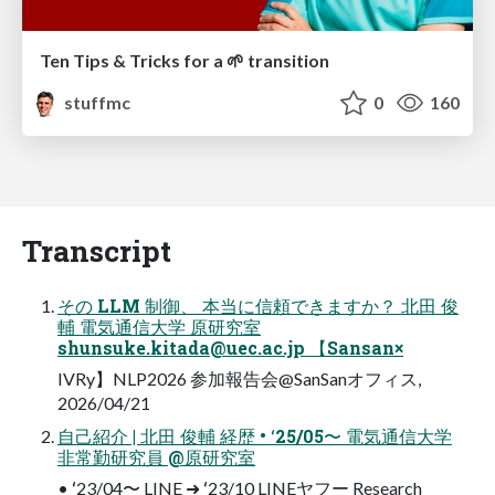
Ten Tips & Tricks for a 🌱 transition
stuffmc
0
160
Transcript
その LLM 制御、 本当に信頼できますか？ 北⽥ 俊
輔 電気通信⼤学 原研究室
shunsuke.kitada@uec.ac.jp
【Sansan×
IVRy】NLP2026 参加報告会@SanSanオフィス,
2026/04/21
⾃⼰紹介 | 北⽥ 俊輔 経歴 • ʻ25/05〜 電気通信⼤学
⾮常勤研究員 @原研究室
• ʻ23/04〜 LINE ➜ ʻ23/10 LINEヤフー Research