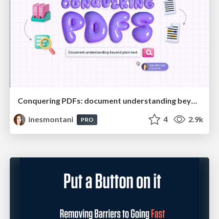
Conquering PDFs: document understanding beyond plain text
inesmontani
4
2.9k
PRO