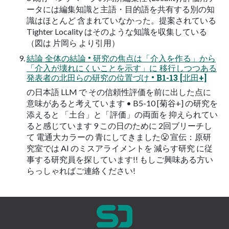
ータには編集知識と主語・⽬的語を共有する別の知
識はほとんど 含まれていなかった。提案されている
Tighter Locality はそのような知識を収集している
（図は ⽚岡ら より引⽤）
結論 全体の結論 • 研究の焦点は「介⼊を作る」から
「介⼊が壊れにくいことを⽰す」に 移⾏しつつある
発表者の北⽥らの研究の位置づけ • B1-13 [北⽥+]
の⽇本語 LLM で その信頼性評価を前に出した点に
意味があると考えています • B5-10 [菊⾕+] の研究を
添えると 「⼟台」と「評価」の両⾯を 抑えられてい
ると感じています 9 この⽇のために 2回ブリーチし
て 電通⼤カラーの ⻘にしてきました😤 宣伝：原研
究室では AI のミスアライメントを 減らす研究 に従
事する研究員を探しています!! もしご興味ある⽅い
らっしゃればご連絡ください!