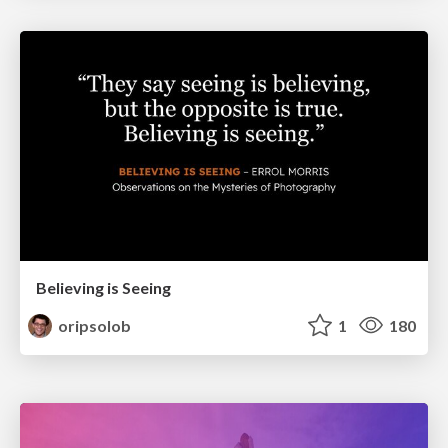
Believing is Seeing
oripsolob
1
180