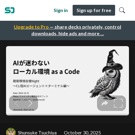
Sign in
Sign up for free
Upgrade to Pro
— share decks privately, control
downloads, hide ads and more …
Shunsuke Tsuchiya
October 30, 2025