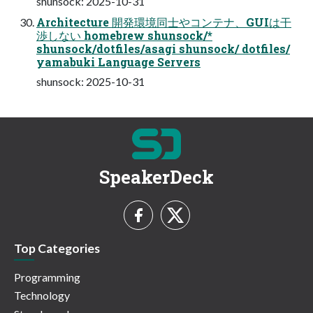
shunsock: 2025-10-31
Architecture 開発環境同士やコンテナ、GUIは干
渉しない homebrew shunsock/*
shunsock/dotfiles/asagi shunsock/ dotfiles/
yamabuki Language Servers
shunsock: 2025-10-31
SpeakerDeck
Top Categories
Programming
Technology