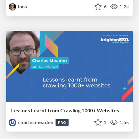
lara
6
1.2k
Lessons Learnt from Crawling 1000+ Websites
charlesmeaden
1
1.5k
PRO