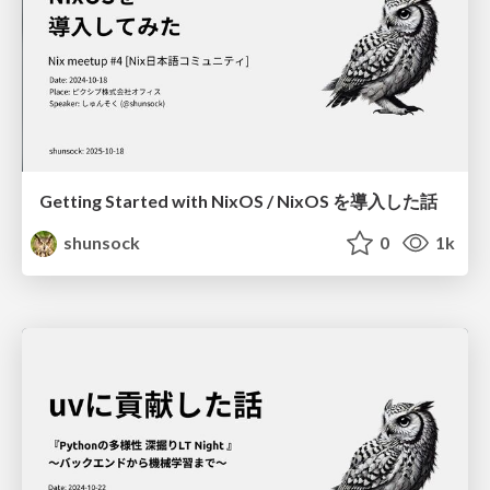
Getting Started with NixOS / NixOS を導入した話
shunsock
0
1k