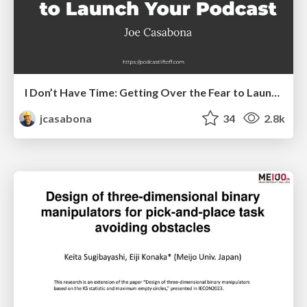
I Don’t Have Time: Getting Over the Fear to Launch Your Podcast
jcasabona
34
2.8k