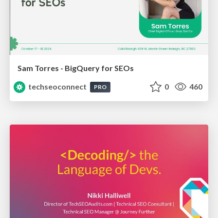
Sam Torres - BigQuery for SEOs
techseoconnect
0
460
PRO