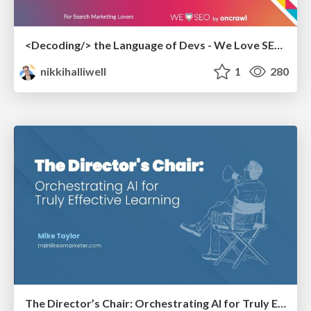
<Decoding/> the Language of Devs - We Love SEO 2024
nikkihalliwell
1
280
The Director’s Chair: Orchestrating AI for Truly Effective Learning