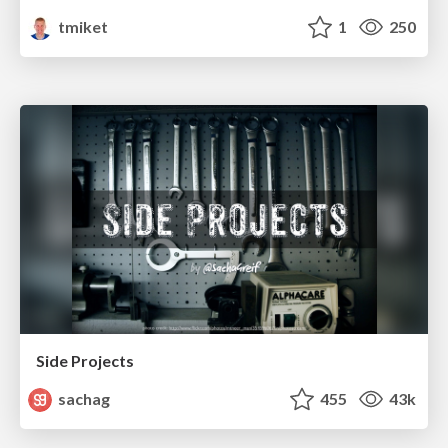
tmiket
1
250
Side Projects
sachag
455
43k