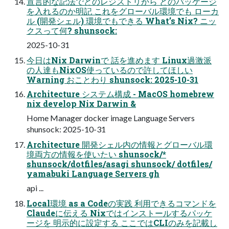
宣言的な記法でどのレジストリから どのパッケージ
を入れるのか明記 これをグローバル環境でも ローカ
ル (開発シェル) 環境でもできる What’s Nix? ニッ
クスって何? shunsock:
2025-10-31
今日はNix Darwinで 話を進めます Linux過激派
の人達もNixOS使っているので許してほしい
Warning おことわり shunsock: 2025-10-31
Architecture システム構成 - MacOS homebrew
nix develop Nix Darwin &
Home Manager docker image Language Servers
shunsock: 2025-10-31
Architecture 開発シェル内の情報とグローバル環
境両方の情報を使いたい shunsock/*
shunsock/dotfiles/asagi shunsock/ dotfiles/
yamabuki Language Servers gh
api ...
Local環境 as a Codeの実践 利用できるコマンドを
Claudeに伝える Nixではインストールするパッケ
ージを 明示的に設定する ここではCLIのみを記載し