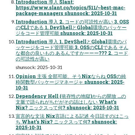
Introduction 導入 Slant:
https://www.slant.co/topics/511/~best-mac-
package-managers shunsock: 2025-10-31
Introduction 導入 2. コードの可読性が高い 3. OSS
のCLIである 1. DevShellとGlobal環境のパッケー
ジをコード管理可能 shunsock: 2025-10-31
Introduction 導入 1. DevShellとGlobal環境のパ
ッケージをコード管理可能 3. OSSのCLIである そん
な都合の良いもの あるんですかーーー??? 2. コード
の可読性が高い
shunsock: 2025-10-31
Opinion 主張 全部可能、そうNixならね OSSの純
粋関数型パッケージマネージャ shunsock: 2025-
10-31
Dependency Hell (依存性の地獄)からの開放 ...の
文脈で語られがちだがその話はしない What’s
Nix? ニックスって何? shunsock: 2025-10-31
宣言的な文法 Nix言語による記述 今日話すのはこっ
ち What’s Nix? ニックスって何? shunsock:
2025-10-31