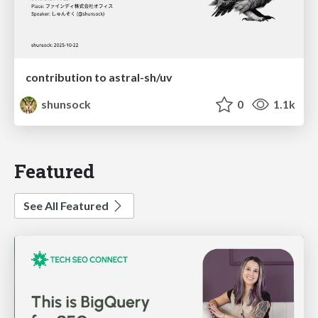
contribution to astral-sh/uv
shunsock
0
1.1k
Featured
See All Featured