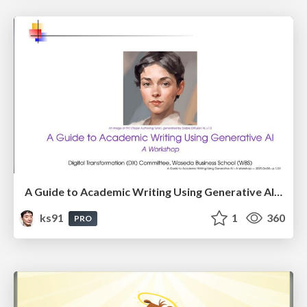
A Guide to Academic Writing Using Generative AI - A Workshop
ks91
1
360
PRO