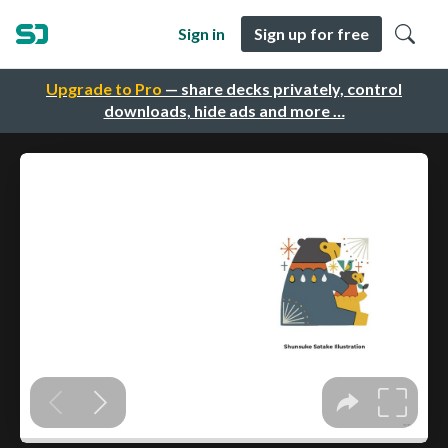
Sign in
Sign up for free
Upgrade to Pro
— share decks privately, control
downloads, hide ads and more …