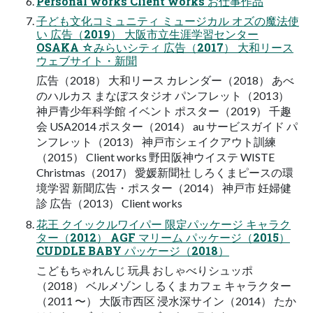
Personal works Client works お仕事作品
子ども文化コミュニティ ミュージカル オズの魔法使
い 広告（2019） 大阪市立生涯学習センター
OSAKA ☆みらいシティ 広告（2017） 大和リース
ウェブサイト・新聞
広告（2018） 大和リース カレンダー（2018） あべ
のハルカス まなぼスタジオ パンフレット（2013）
神戸青少年科学館 イベント ポスター（2019） 千趣
会 USA2014 ポスター（2014） au サービスガイド パ
ンフレット（2013） 神戸市シェイクアウト訓練
（2015） Client works 野田阪神ウイステ WISTE
Christmas（2017） 愛媛新聞社 しろくまピースの環
境学習 新聞広告・ポスター（2014） 神戸市 妊婦健
診 広告（2013） Client works
花王 クイックルワイパー 限定パッケージ キャラク
ター（2012） AGF マリーム パッケージ（2015）
CUDDLE BABY パッケージ（2018）
こどもちゃれんじ 玩具 おしゃべりシュッポ
（2018） ベルメゾン しるくまカフェ キャラクター
（2011 〜） 大阪市西区 浸水深サイン（2014） たか