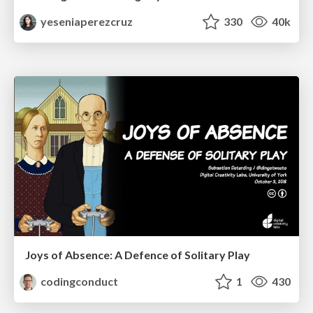
yeseniaperezcruz
330
40k
Joys of Absence: A Defence of Solitary Play
codingconduct
1
430