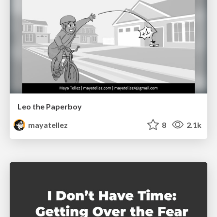
Leo the Paperboy
mayatellez
8
2.1k