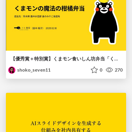
【優秀賞＋特別賞】くまモン食いしん坊弁当「くまモンの魔法の柑橘弁当」最終審査資料
shoko_seven11
0
270