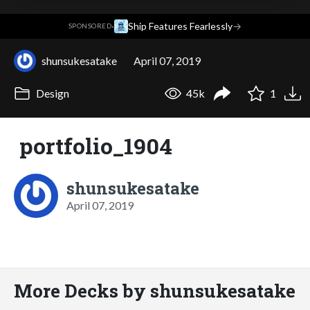
·
Ship Features Fearlessly
→
SPONSORED
shunsukesatake
April 07, 2019
Design
45k
1
portfolio_1904
shunsukesatake
April 07, 2019
More Decks by shunsukesatake