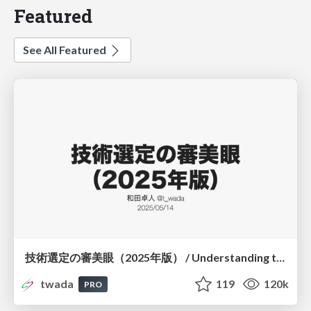
Featured
See All Featured
技術選定の審美眼（2025年版） / Understanding the Spiral of Technologies 2025 edition
twada
119
120k
PRO