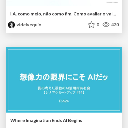
I.A. como meio, não como fim. Como avaliar o valor entregue?
videlvequio
0
430
Where Imagination Ends AI Begins