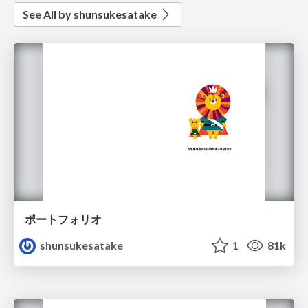
See All by shunsukesatake
ポートフォリオ
shunsukesatake
1
81k