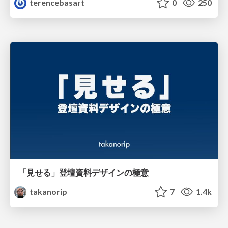
terencebasart
0
250
「見せる」登壇資料デザインの極意
takanorip
7
1.4k