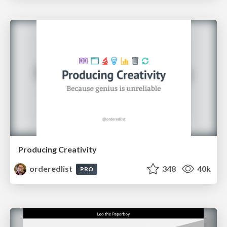
Producing Creativity
orderedlist
348
40k
PRO