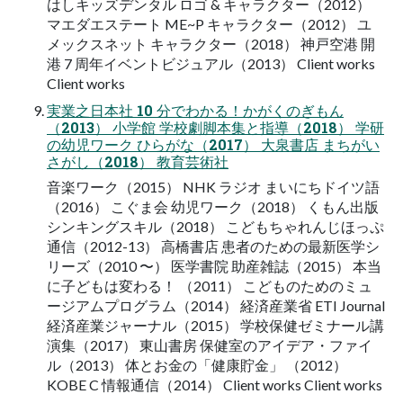
はしキッズデンタル ロゴ & キャラクター（2012）
マエダエステート ME~P キャラクター（2012） ユ
メックスネット キャラクター（2018） 神戸空港 開
港 7 周年イベントビジュアル（2013） Client works
Client works
実業之日本社 10 分でわかる！かがくのぎもん
（2013） 小学館 学校劇脚本集と指導（2018） 学研
の幼児ワーク ひらがな（2017） 大泉書店 まちがい
さがし（2018） 教育芸術社
音楽ワーク（2015） NHK ラジオ まいにちドイツ語
（2016） こぐま会 幼児ワーク（2018） くもん出版
シンキングスキル（2018） こどもちゃれんじほっぷ
通信（2012-13） 高橋書店 患者のための最新医学シ
リーズ（2010 〜） 医学書院 助産雑誌（2015） 本当
に子どもは変わる！ （2011） こどものためのミュ
ージアムプログラム（2014） 経済産業省 ETI Journal
経済産業ジャーナル（2015） 学校保健ゼミナール講
演集（2017） 東山書房 保健室のアイデア・ファイ
ル（2013） 体とお金の「健康貯金」 （2012）
KOBE C 情報通信（2014） Client works Client works