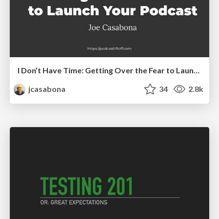
I Don’t Have Time: Getting Over the Fear to Launch Your Podcast
jcasabona
34
2.8k