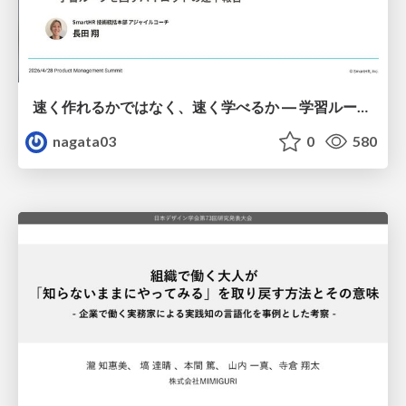
速く作れるかではなく、速く学べるか ― 学習ループを回すパイロットの途中報告
nagata03
0
580