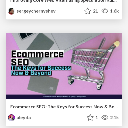
sergeychernyshev
21
1.6k
Ecommerce SEO: The Keys for Success Now & Beyond - #SERPConf2024
aleyda
1
2.1k