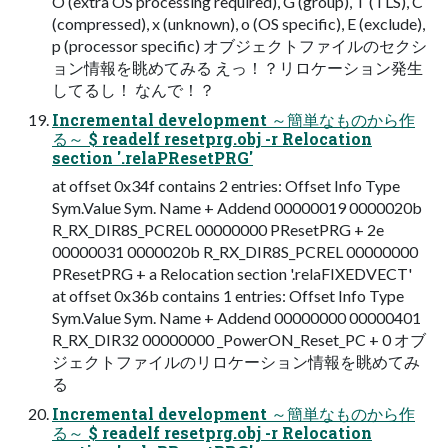
O (extra OS processing required), G (group), T (TLS), C
(compressed), x (unknown), o (OS specific), E (exclude),
p (processor specific) オブジェクトファイルのセクシ
ョン情報を眺めてみる えっ！？リロケーション発生
してるし！ なんで！？
Incremental development ～簡単なものから作
る～ $ readelf resetprg.obj -r Relocation
section '.relaPResetPRG'
at offset 0x34f contains 2 entries: Offset Info Type
Sym.Value Sym. Name + Addend 00000019 0000020b
R_RX_DIR8S_PCREL 00000000 PResetPRG + 2e
00000031 0000020b R_RX_DIR8S_PCREL 00000000
PResetPRG + a Relocation section '.relaFIXEDVECT'
at offset 0x36b contains 1 entries: Offset Info Type
Sym.Value Sym. Name + Addend 00000000 00000401
R_RX_DIR32 00000000 _PowerON_Reset_PC + 0 オブ
ジェクトファイルのリロケーション情報を眺めてみ
る
Incremental development ～簡単なものから作
る～ $ readelf resetprg.obj -r Relocation