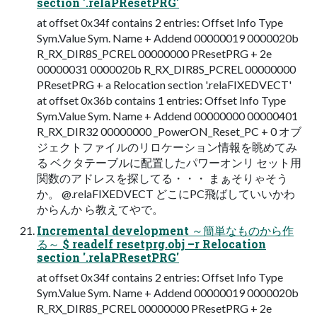
section '.relaPResetPRG'
at offset 0x34f contains 2 entries: Offset Info Type
Sym.Value Sym. Name + Addend 00000019 0000020b
R_RX_DIR8S_PCREL 00000000 PResetPRG + 2e
00000031 0000020b R_RX_DIR8S_PCREL 00000000
PResetPRG + a Relocation section '.relaFIXEDVECT'
at offset 0x36b contains 1 entries: Offset Info Type
Sym.Value Sym. Name + Addend 00000000 00000401
R_RX_DIR32 00000000 _PowerON_Reset_PC + 0 オブ
ジェクトファイルのリロケーション情報を眺めてみ
る ベクタテーブルに配置したパワーオンリ セット用
関数のアドレスを探してる・・・ まぁそりゃそう
か。 @.relaFIXEDVECT どこにPC飛ばしていいかわ
からんか ら教えてやで。
Incremental development ～簡単なものから作
る～ $ readelf resetprg.obj –r Relocation
section '.relaPResetPRG'
at offset 0x34f contains 2 entries: Offset Info Type
Sym.Value Sym. Name + Addend 00000019 0000020b
R_RX_DIR8S_PCREL 00000000 PResetPRG + 2e