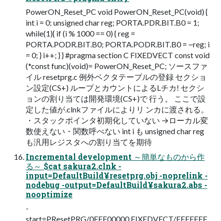
PowerON_Reset_PC void PowerON_Reset_PC(void) {
int i = 0; unsigned char reg; PORTA.PDR.BIT.B0 = 1;
while(1){ if (i % 1000 == 0) { reg =
PORTA.PODR.BIT.B0; PORTA.PODR.BIT.B0 = ~reg; i
= 0; } i++; } } #pragma section C FIXEDVECT const void
(*const func)(void)= PowerON_Reset_PC; ソースファ
イル resetprg.c 例外ベクタテーブルの登録 セクショ
ン設定(CS+) ループとカウントによるLチカ! セクシ
ョンの割り当ては開発環境(CS+)で 行う。 ここで設
定した値が.clnkファイルによりリ ンカに渡される。
・スタックポインタ初期化していない →ローカル変
数使えない・関数呼べない int i も unsigned char reg
も汎用レジスタへの割り当てを期待
Incremental development ～簡単なものから作
る～ $cat sakura2.clnk -
input=DefaultBuild¥resetprg.obj -noprelink -
nodebug -output=DefaultBuild¥sakura2.abs -
nooptimize
-
start=PResetPRG/0FFF00000,FIXEDVECT/FFFFFFF