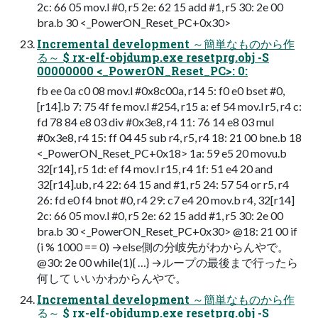
2c: 66 05 mov.l #0, r5 2e: 62 15 add #1, r5 30: 2e 00
bra.b 30 <_PowerON_Reset_PC+0x30>
Incremental development ～簡単なものから作
る～ $ rx-elf-objdump.exe resetprg.obj -S
00000000 <_PowerON_Reset_PC>: 0:
fb ee 0a c0 08 mov.l #0x8c00a, r14 5: f0 e0 bset #0,
[r14].b 7: 75 4f fe mov.l #254, r15 a: ef 54 mov.l r5, r4 c:
fd 78 84 e8 03 div #0x3e8, r4 11: 76 14 e8 03 mul
#0x3e8, r4 15: ff 04 45 sub r4, r5, r4 18: 21 00 bne.b 18
<_PowerON_Reset_PC+0x18> 1a: 59 e5 20 movu.b
32[r14], r5 1d: ef f4 mov.l r15, r4 1f: 51 e4 20 and
32[r14].ub, r4 22: 64 15 and #1, r5 24: 57 54 or r5, r4
26: fd e0 f4 bnot #0, r4 29: c7 e4 20 mov.b r4, 32[r14]
2c: 66 05 mov.l #0, r5 2e: 62 15 add #1, r5 30: 2e 00
bra.b 30 <_PowerON_Reset_PC+0x30> @18: 21 00 if
(i % 1000 == 0) →else側の分岐先がわからんやで。
@30: 2e 00 while(1){ …} →ループの最後まで行ったら
何して いいかわからんやで。
Incremental development ～簡単なものから作
る～ $ rx-elf-objdump.exe resetprg.obj -S