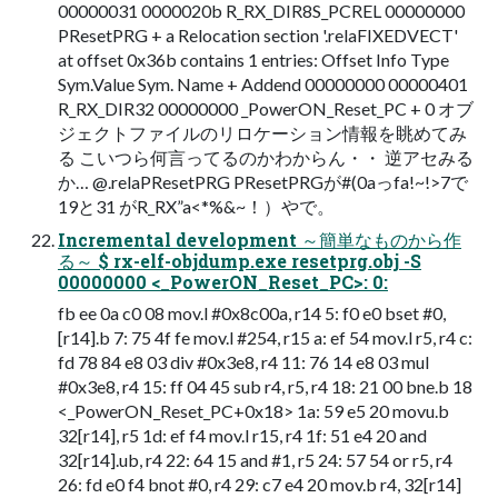
00000031 0000020b R_RX_DIR8S_PCREL 00000000
PResetPRG + a Relocation section '.relaFIXEDVECT'
at offset 0x36b contains 1 entries: Offset Info Type
Sym.Value Sym. Name + Addend 00000000 00000401
R_RX_DIR32 00000000 _PowerON_Reset_PC + 0 オブ
ジェクトファイルのリロケーション情報を眺めてみ
る こいつら何言ってるのかわからん・・ 逆アセみる
か… @.relaPResetPRG PResetPRGが#(0aっfa!~!>7で
19と31 がR_RX”a<*%&~！）やで。
Incremental development ～簡単なものから作
る～ $ rx-elf-objdump.exe resetprg.obj -S
00000000 <_PowerON_Reset_PC>: 0:
fb ee 0a c0 08 mov.l #0x8c00a, r14 5: f0 e0 bset #0,
[r14].b 7: 75 4f fe mov.l #254, r15 a: ef 54 mov.l r5, r4 c:
fd 78 84 e8 03 div #0x3e8, r4 11: 76 14 e8 03 mul
#0x3e8, r4 15: ff 04 45 sub r4, r5, r4 18: 21 00 bne.b 18
<_PowerON_Reset_PC+0x18> 1a: 59 e5 20 movu.b
32[r14], r5 1d: ef f4 mov.l r15, r4 1f: 51 e4 20 and
32[r14].ub, r4 22: 64 15 and #1, r5 24: 57 54 or r5, r4
26: fd e0 f4 bnot #0, r4 29: c7 e4 20 mov.b r4, 32[r14]