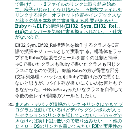
で書けた。 ・2ファイルのリンクに取り組み始め
て、様子がおかしくなり始めた。 →複数ファイルを
リンクする場合、オフセット位置やインデックスな
ど諸々の値を本格的に書き換える必 要があるが、
RubyからELFの構造体(Elf32_Sym, Elf32_Rel…
etc)のメンバーを気軽に書き換えられない。 ・仕方
がないので、
Elf32_Sym, Elf32_Rel構造体を操作するクラスをC言
語で拡張モジュールとして実装す る。構造体をラッ
プするRubyの拡張モジュールを書くのは割と簡単。
→Cで書いたクラスもRubyで書いたクラスも同じク
ラスになるので便利。 結論 Rubyの方が得意な部分
(文字列処理・ハッシュ)はRubyで書けたので悪くは
ないと思うが、バイト列が扱 いにくいのは何ともで
きなかった。→ByteArrayみたいなクラスを自作して
今後の低レイヤ開発のツールと したい。
まとめ ・デバッグ情報のリンク →リンクはできてプ
ログラムは動いているけどデバッグシンボルが入っ
たセクションのリンクを試してい ない。デバッグで
きなければ実用性は低いので取り込みたい。 ・他の
ＣＰＵ・OSのリンカも書いてみたい RXで実用性の