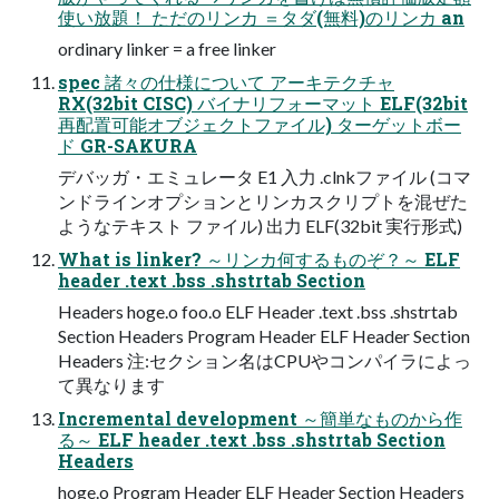
使い放題！ ただのリンカ ＝タダ(無料)のリンカ an
ordinary linker = a free linker
spec 諸々の仕様について アーキテクチャ
RX(32bit CISC) バイナリフォーマット ELF(32bit
再配置可能オブジェクトファイル) ターゲットボー
ド GR-SAKURA
デバッガ・エミュレータ E1 入力 .clnkファイル (コマ
ンドラインオプションとリンカスクリプトを混ぜた
ようなテキスト ファイル) 出力 ELF(32bit 実行形式)
What is linker? ～リンカ何するものぞ？～ ELF
header .text .bss .shstrtab Section
Headers hoge.o foo.o ELF Header .text .bss .shstrtab
Section Headers Program Header ELF Header Section
Headers 注:セクション名はCPUやコンパイラによっ
て異なります
Incremental development ～簡単なものから作
る～ ELF header .text .bss .shstrtab Section
Headers
hoge.o Program Header ELF Header Section Headers