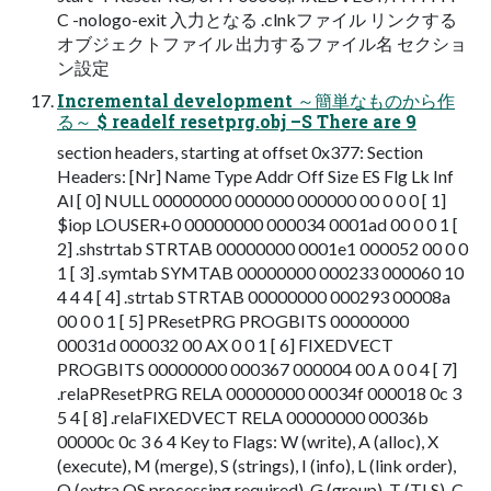
C -nologo-exit 入力となる .clnkファイル リンクする
オブジェクトファイル 出力するファイル名 セクショ
ン設定
Incremental development ～簡単なものから作
る～ $ readelf resetprg.obj –S There are 9
section headers, starting at offset 0x377: Section
Headers: [Nr] Name Type Addr Off Size ES Flg Lk Inf
Al [ 0] NULL 00000000 000000 000000 00 0 0 0 [ 1]
$iop LOUSER+0 00000000 000034 0001ad 00 0 0 1 [
2] .shstrtab STRTAB 00000000 0001e1 000052 00 0 0
1 [ 3] .symtab SYMTAB 00000000 000233 000060 10
4 4 4 [ 4] .strtab STRTAB 00000000 000293 00008a
00 0 0 1 [ 5] PResetPRG PROGBITS 00000000
00031d 000032 00 AX 0 0 1 [ 6] FIXEDVECT
PROGBITS 00000000 000367 000004 00 A 0 0 4 [ 7]
.relaPResetPRG RELA 00000000 00034f 000018 0c 3
5 4 [ 8] .relaFIXEDVECT RELA 00000000 00036b
00000c 0c 3 6 4 Key to Flags: W (write), A (alloc), X
(execute), M (merge), S (strings), I (info), L (link order),
O (extra OS processing required), G (group), T (TLS), C