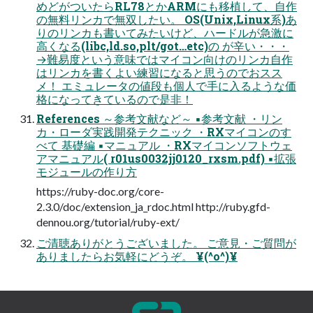
めどがついたらRL78とかARMにも移植して、自作
の無料リンカで無双したい。 OS(Unix,Linux系)あ
りのリンカも書いてみたいけど、ハードルが急激に
高くなる(libc,ld.so,plt/got…etc)の が辛い・・・
→難易度という意味ではマイコン向けのリンカ自作
はリンカを書くよい練習になると思うのでおスス
メ！ エミュレータの値段も個人で手に入るような価
格になってきているので是非！
References ～参考文献など～ ▪参考文献 ・リン
カ・ローダ実践開発テクニック ・RXマイコンのす
べて 基礎編 ▪マニュアル ・RXマイコンソフトウェ
アマニュアル( r01us0032jj0120_rxsm.pdf) ▪拡張
モジュールの作り方
https://ruby-doc.org/core-
2.3.0/doc/extension_ja_rdoc.html http://ruby.gfd-
dennou.org/tutorial/ruby-ext/
ご清聴ありがとうございました。 ご意見・ご質問が
ありましたらお気軽にどうぞ。 ¥(^o^)¥