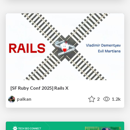
[SF Ruby Conf 2025] Rails X
palkan
2
1.2k