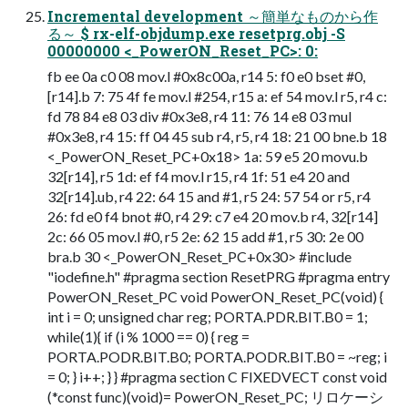
Incremental development ～簡単なものから作
る～ $ rx-elf-objdump.exe resetprg.obj -S
00000000 <_PowerON_Reset_PC>: 0:
fb ee 0a c0 08 mov.l #0x8c00a, r14 5: f0 e0 bset #0,
[r14].b 7: 75 4f fe mov.l #254, r15 a: ef 54 mov.l r5, r4 c:
fd 78 84 e8 03 div #0x3e8, r4 11: 76 14 e8 03 mul
#0x3e8, r4 15: ff 04 45 sub r4, r5, r4 18: 21 00 bne.b 18
<_PowerON_Reset_PC+0x18> 1a: 59 e5 20 movu.b
32[r14], r5 1d: ef f4 mov.l r15, r4 1f: 51 e4 20 and
32[r14].ub, r4 22: 64 15 and #1, r5 24: 57 54 or r5, r4
26: fd e0 f4 bnot #0, r4 29: c7 e4 20 mov.b r4, 32[r14]
2c: 66 05 mov.l #0, r5 2e: 62 15 add #1, r5 30: 2e 00
bra.b 30 <_PowerON_Reset_PC+0x30> #include
"iodefine.h" #pragma section ResetPRG #pragma entry
PowerON_Reset_PC void PowerON_Reset_PC(void) {
int i = 0; unsigned char reg; PORTA.PDR.BIT.B0 = 1;
while(1){ if (i % 1000 == 0) { reg =
PORTA.PODR.BIT.B0; PORTA.PODR.BIT.B0 = ~reg; i
= 0; } i++; } } #pragma section C FIXEDVECT const void
(*const func)(void)= PowerON_Reset_PC; リロケーシ