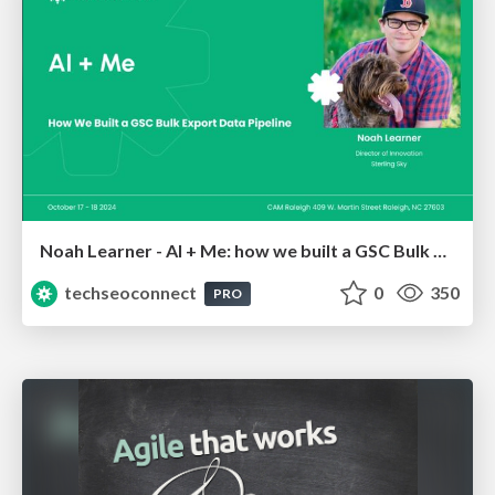
Noah Learner - AI + Me: how we built a GSC Bulk Export data pipeline
techseoconnect
0
350
PRO