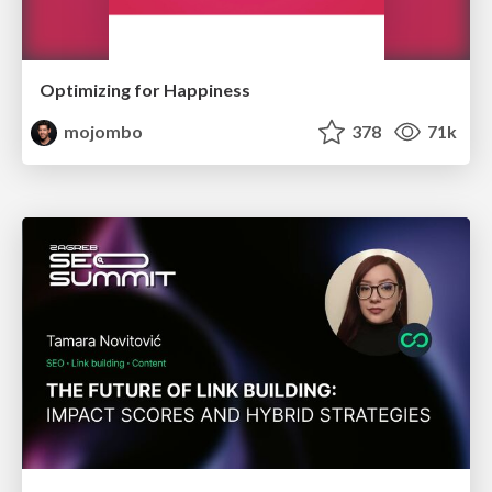
Optimizing for Happiness
mojombo
378
71k