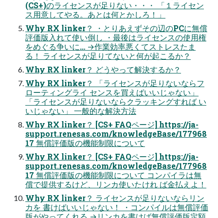
(CS+)のライセンスが足りない・・・ 「１ライセン
ス用意してやる。あとは何とかしろ！」
Why RX linker？ ・とりあえずその辺のPCに無償
評価版入れて使い倒し ・最後はライセンスの使用権
をめぐる争いに… →作業効率悪くてストレスたま
る！ ライセンスが足りてないと何が起こるか？
Why RX linker？ どうやって解決するか？
Why RX linker？ 「ライセンスが足りないならフ
ローティングライ センスを買えばいいじゃない」
「ライセンスが足りないならクラッキングすれば い
いじゃない」 一般的な解決方法
Why RX linker？ [CS+ FAQページ] https://ja-
support.renesas.com/knowledgeBase/177968
17 無償評価版の機能制限について
Why RX linker？ [CS+ FAQページ] https://ja-
support.renesas.com/knowledgeBase/177968
17 無償評価版の機能制限について コンパイラは無
償で提供するけど、リンカ使いたけれ ば金払えよ！
Why RX linker？ ライセンスが足りないならリン
カを 書けばいいじゃない！ ・コンパイルは無償評価
版がやってくれる →リンカを書けば無償評価版定額