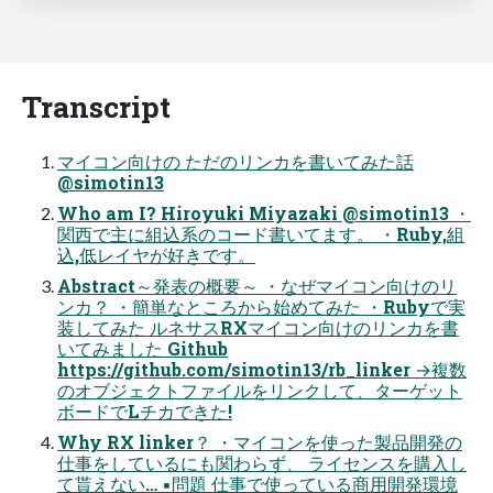
Transcript
マイコン向けの ただのリンカを書いてみた話
@simotin13
Who am I? Hiroyuki Miyazaki @simotin13 ・
関西で主に組込系のコード書いてます。 ・Ruby,組
込,低レイヤが好きです。
Abstract～発表の概要～ ・なぜマイコン向けのリ
ンカ？ ・簡単なところから始めてみた ・Rubyで実
装してみた ルネサスRXマイコン向けのリンカを書
いてみました Github
https://github.com/simotin13/rb_linker →複数
のオブジェクトファイルをリンクして、ターゲット
ボードでLチカできた!
Why RX linker？ ・マイコンを使った製品開発の
仕事をしているにも関わらず、 ライセンスを購入し
て貰えない… ▪問題 仕事で使っている商用開発環境