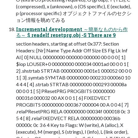
(compressed), x (unknown), o (OS specific), E (exclude),
p (processor specific) オブジェクトファイルのセクシ
ョン情報を眺めてみる
Incremental development ～簡単なものから作
る～ $ readelf resetprg.obj -S There are 9
section headers, starting at offset 0x377: Section
Headers: [Nr] Name Type Addr Off Size ES Flg Lk Inf
Al [ 0] NULL 00000000 000000 000000 00 0 0 0 [ 1]
$iop LOUSER+0 00000000 000034 0001ad 00 0 0 1 [
2] .shstrtab STRTAB 00000000 0001e1 000052 00 0 0
1 [ 3] .symtab SYMTAB 00000000 000233 000060 10
4 4 4 [ 4] .strtab STRTAB 00000000 000293 00008a
00 0 0 1 [ 5] PResetPRG PROGBITS 00000000
00031d 000032 00 AX 0 0 1 [ 6] FIXEDVECT
PROGBITS 00000000 000367 000004 00 A 0 0 4 [ 7]
.relaPResetPRG RELA 00000000 00034f 000018 0c 3
5 4 [ 8] .relaFIXEDVECT RELA 00000000 00036b
00000c 0c 3 6 4 Key to Flags: W (write), A (alloc), X
(execute), M (merge), S (strings), I (info), L (link order),