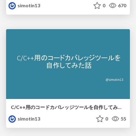
simotin13
0
670
C/C++用のコードカバレッジツールを自作してみた話
simotin13
0
55