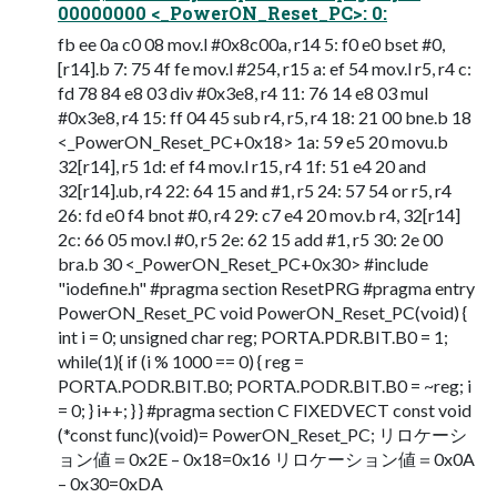
00000000 <_PowerON_Reset_PC>: 0:
fb ee 0a c0 08 mov.l #0x8c00a, r14 5: f0 e0 bset #0,
[r14].b 7: 75 4f fe mov.l #254, r15 a: ef 54 mov.l r5, r4 c:
fd 78 84 e8 03 div #0x3e8, r4 11: 76 14 e8 03 mul
#0x3e8, r4 15: ff 04 45 sub r4, r5, r4 18: 21 00 bne.b 18
<_PowerON_Reset_PC+0x18> 1a: 59 e5 20 movu.b
32[r14], r5 1d: ef f4 mov.l r15, r4 1f: 51 e4 20 and
32[r14].ub, r4 22: 64 15 and #1, r5 24: 57 54 or r5, r4
26: fd e0 f4 bnot #0, r4 29: c7 e4 20 mov.b r4, 32[r14]
2c: 66 05 mov.l #0, r5 2e: 62 15 add #1, r5 30: 2e 00
bra.b 30 <_PowerON_Reset_PC+0x30> #include
"iodefine.h" #pragma section ResetPRG #pragma entry
PowerON_Reset_PC void PowerON_Reset_PC(void) {
int i = 0; unsigned char reg; PORTA.PDR.BIT.B0 = 1;
while(1){ if (i % 1000 == 0) { reg =
PORTA.PODR.BIT.B0; PORTA.PODR.BIT.B0 = ~reg; i
= 0; } i++; } } #pragma section C FIXEDVECT const void
(*const func)(void)= PowerON_Reset_PC; リロケーシ
ョン値＝0x2E – 0x18=0x16 リロケーション値＝0x0A
– 0x30=0xDA