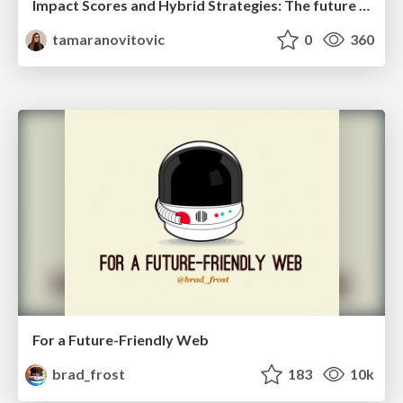
Impact Scores and Hybrid Strategies: The future of link building
tamaranovitovic
0
360
For a Future-Friendly Web
brad_frost
183
10k