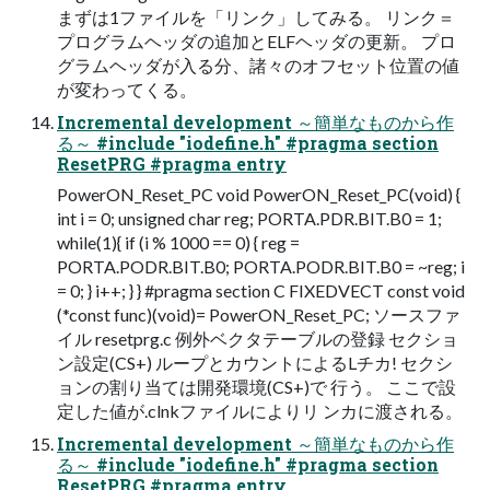
まずは1ファイルを「リンク」してみる。 リンク＝
プログラムヘッダの追加とELFヘッダの更新。 プロ
グラムヘッダが入る分、諸々のオフセット位置の値
が変わってくる。
Incremental development ～簡単なものから作
る～ #include "iodefine.h" #pragma section
ResetPRG #pragma entry
PowerON_Reset_PC void PowerON_Reset_PC(void) {
int i = 0; unsigned char reg; PORTA.PDR.BIT.B0 = 1;
while(1){ if (i % 1000 == 0) { reg =
PORTA.PODR.BIT.B0; PORTA.PODR.BIT.B0 = ~reg; i
= 0; } i++; } } #pragma section C FIXEDVECT const void
(*const func)(void)= PowerON_Reset_PC; ソースファ
イル resetprg.c 例外ベクタテーブルの登録 セクショ
ン設定(CS+) ループとカウントによるLチカ! セクシ
ョンの割り当ては開発環境(CS+)で 行う。 ここで設
定した値が.clnkファイルによりリ ンカに渡される。
Incremental development ～簡単なものから作
る～ #include "iodefine.h" #pragma section
ResetPRG #pragma entry