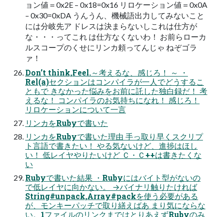
ョン値＝0x2E – 0x18=0x16 リロケーション値＝0x0A
– 0x30=0xDA うんうん、機械語出力してみないこと
には分岐先ア ドレスは決まらないしこれは仕方が
な・・・ってこれ は仕方なくないわ！ お前らローカ
ルスコープのくせにリンカ頼ってんじゃ ねぞゴラ
ァ！
Don’t think,Feel.～考えるな、感じろ！ ～ ・
Rel(a)セクションはコンパイラが一人でどうするこ
ともで きなかった悩みをお前に託した独白録だ！ 考
えるな！ コンパイラのお気持ちになれ！ 感じろ！
リロケーションについて一言
リンカをRubyで書いた
リンカをRubyで書いた理由 手っ取り早くスクリプ
ト言語で書きたい！ やる気ないけど、進捗はほし
い！ 低レイヤやりたいけど Ｃ・Ｃ++は書きたくな
い
Rubyで書いた結果 ・Rubyにはバイト型がないの
で低レイヤに向かない。 →バイナリ触りたければ
String#unpack,Array#packを使う必要がある
が、モンキーパッチで取り繕えばあ まり気にならな
い。1ファイルのリンクまではとりあえずRubyのみ