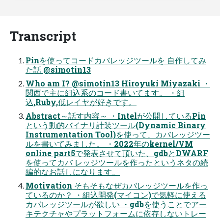
Transcript
Pinを使ってコードカバレッジツールを 自作してみ
た話 @simotin13
Who am I? @simotin13 Hiroyuki Miyazaki ・
関西で主に組込系のコード書いてます。 ・組
込,Ruby,低レイヤが好きです。
Abstract～話す内容～ ・Intelが公開しているPin
という動的バイナリ計装ツール(Dynamic Binary
Instrumentation Tool)を使って、カバレッジツー
ルを書いてみました。 ・2022年のkernel/VM
online part5で発表させて頂いた、gdbとDWARF
を使ってカバ レッジツールを作ったというネタの続
編的なお話しになります。
Motivation そもそもなぜカバレッジツールを作っ
ているのか？ ・組込開発(マイコン)で気軽に使える
カバレッジツールが欲しい ・gdbを使うことでアー
キテクチャやプラットフォームに依存しないトレー