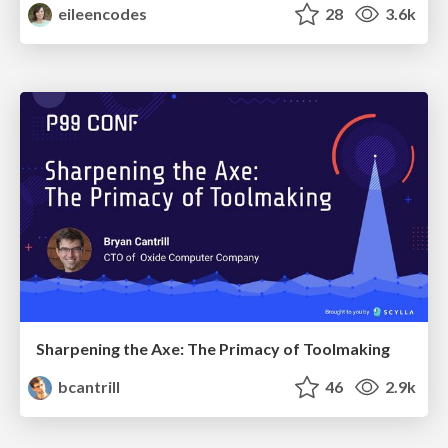
eileencodes
28
3.6k
Sharpening the Axe: The Primacy of Toolmaking
bcantrill
46
2.9k