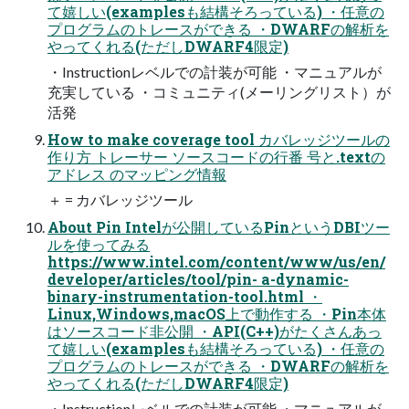
て嬉しい(examplesも結構そろっている) ・任意の
プログラムのトレースができる ・DWARFの解析を
やってくれる(ただしDWARF4限定)
・Instructionレベルでの計装が可能 ・マニュアルが
充実している ・コミュニティ(メーリングリスト）が
活発
How to make coverage tool カバレッジツールの
作り方 トレーサー ソースコードの行番 号と.textの
アドレス のマッピング情報
＋ = カバレッジツール
About Pin Intelが公開しているPinというDBIツー
ルを使ってみる
https://www.intel.com/content/www/us/en/
developer/articles/tool/pin- a-dynamic-
binary-instrumentation-tool.html ・
Linux,Windows,macOS上で動作する ・Pin本体
はソースコード非公開 ・API(C++)がたくさんあっ
て嬉しい(examplesも結構そろっている) ・任意の
プログラムのトレースができる ・DWARFの解析を
やってくれる(ただしDWARF4限定)
・Instructionレベルでの計装が可能 ・マニュアルが