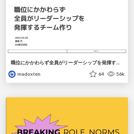
職位にかかわらず全員がリーダーシップを発揮するチーム作り / Building a team where everyone can demonstrate leadership regardless of position
madoxten
64
56k