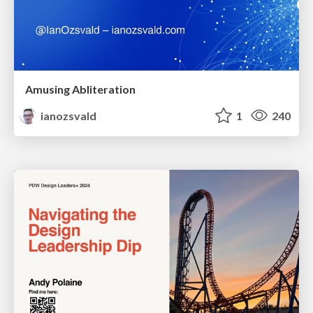
Amusing Abliteration
ianozsvald
1
240