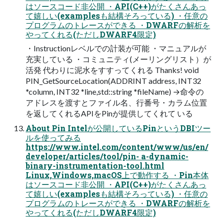
はソースコード非公開 ・API(C++)がたくさんあっ
て嬉しい(examplesも結構そろっている) ・任意の
プログラムのトレースができる ・DWARFの解析を
やってくれる(ただしDWARF4限定)
・Instructionレベルでの計装が可能 ・マニュアルが
充実している ・コミュニティ(メーリングリスト）が
活発 代わりに泥水をすすってくれる Thanks! void
PIN_GetSourceLocation(ADDRINT address, INT32
*column, INT32 *line,std::string *fileName) →命令の
アドレスを渡すとファイル名、行番号・カラム位置
を返してくれるAPIをPinが提供してくれて いる
About Pin Intelが公開しているPinというDBIツー
ルを使ってみる
https://www.intel.com/content/www/us/en/
developer/articles/tool/pin- a-dynamic-
binary-instrumentation-tool.html
Linux,Windows,macOS上で動作する ・Pin本体
はソースコード非公開 ・API(C++)がたくさんあっ
て嬉しい(examplesも結構そろっている) ・任意の
プログラムのトレースができる ・DWARFの解析を
やってくれる(ただしDWARF4限定)