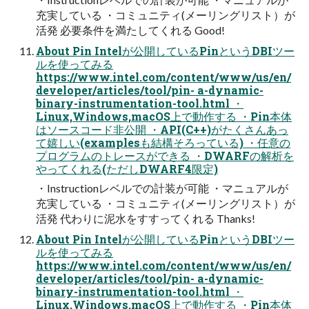
充実している ・コミュニティ(メーリングリスト）が
活発 必要条件を満たしてくれる Good!
About Pin Intelが公開しているPinというDBIツー
ルを使ってみる
https://www.intel.com/content/www/us/en/
developer/articles/tool/pin- a-dynamic-
binary-instrumentation-tool.html ・
Linux,Windows,macOS上で動作する ・Pin本体
はソースコード非公開 ・API(C++)がたくさんあっ
て嬉しい(examplesも結構そろっている) ・任意の
プログラムのトレースができる ・DWARFの解析を
やってくれる(ただしDWARF4限定)
・Instructionレベルでの計装が可能 ・マニュアルが
充実している ・コミュニティ(メーリングリスト）が
活発 代わりに泥水をすすってくれる Thanks!
About Pin Intelが公開しているPinというDBIツー
ルを使ってみる
https://www.intel.com/content/www/us/en/
developer/articles/tool/pin- a-dynamic-
binary-instrumentation-tool.html ・
Linux,Windows,macOS上で動作する ・Pin本体