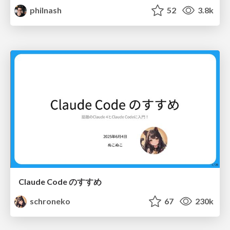
philnash
52
3.8k
Claude Code のすすめ
schroneko
67
230k