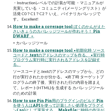
・Instructionレベルでの計装が可能 ・マニュアルが
充実している ・コミュニティ(メーリングリスト）が
活発 C0？C1？C2？ いえ、バイナリカバレッジで
す。 Excellent!
How to make a coverage tool ぼくのかんがえた
さいきょうのカバレッジツールが作れそう！ Pin
DWARF ＋
= カバレッジツール
How to make a coverage tool ▪初期化時 ソース
コードと.textのアドレスのマップを作る。 ▪実行時
プログラム実行時に実行されるアドレスを記録す
る。
ソースコードと.textのアドレスのマップから、どの
行が実行されたかが分かる。 ▪終了時 ターゲットプ
ログラムの終了後、実行された行の内容を踏まえ
て、レポート(HTML)を 生成する カバレッジツール
のための計装
How to use Pin Pin用のプラグインのビルド Pin
を使う人はAPIを使って計装したい処理をプラグイ
ン(.so)として実装する。 Makefileに独特の作法が