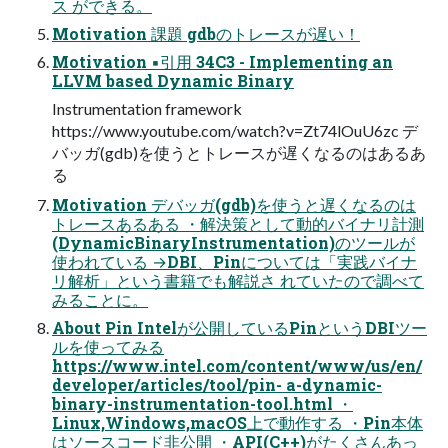
ス ができる。
Motivation 課題 gdbのトレースが遅い！
Motivation ▪引用 34C3 - Implementing an
LLVM based Dynamic Binary
Instrumentation framework
https://www.youtube.com/watch?v=Zt74lOuU6zc デ
バッガ(gdb)を使うとトレースが遅くなるのはあるあ
る
Motivation デバッガ(gdb)を使うと遅くなるのは
トレースあるある ・解決策として動的バイナリ計測
(DynamicBinaryInstrumentation)のツールが
使われている →DBI、Pinについては「実践バイナ
リ解析」という書籍でも解説さ れていたので調べて
みることに。
About Pin Intelが公開しているPinというDBIツー
ルを使ってみる
https://www.intel.com/content/www/us/en/
developer/articles/tool/pin- a-dynamic-
binary-instrumentation-tool.html ・
Linux,Windows,macOS上で動作する ・Pin本体
はソースコード非公開 ・API(C++)がたくさんあっ