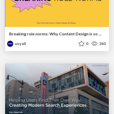
Breaking role norms: Why Content Design is so much more than writing copy - Taylor Woolridge
uxyall
0
360