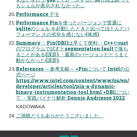
もシェルが表示され なかった...
Performance デモ
Performance Pinを使ったバージョンで普通に
sqliteのシェル を起動したときと比べてほとんどパ
フォーマン スの劣化を感じない(体感)
Summary ・Pin(DBI)は早くて便利 ・C++やrust
のプログラムで試すとsegmentation faultで落ち
ることがある(課題) ・最新のバージョンだとうまく
動かなかった(課題)
References ～参考文献～ ▪Pinについて Intelの公
式ページ
https://www.intel.com/content/www/us/en/
developer/articles/tool/pin-a-dynamic-
binary-instrumentation-tool.html ▪DBIについ
て ・実践バイナリ解析 Dennis Andriesse 2022
KADOWAKA
ご清聴どうもありがとうございました。