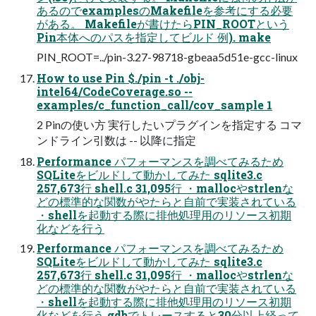
あるのでexamplesのMakefileを参考にする必要
がある。 Makefileが書けたらPIN_ROOTという
Pin本体へのパスを指定してビルド 例). make
PIN_ROOT=../pin-3.27-98718-gbeaa5d51e-gcc-linux
How to use Pin $./pin -t ./obj-
intel64/CodeCoverage.so --
examples/c_function_call/cov_sample 1
2 Pinの使い方 実行したいプラグインを指定する コマ
ンドライン引数は -- 以降に指定
Performance パフォーマンスを調べてみるため
SQLiteをビルドして動かしてみた sqlite3.c
257,673行 shell.c 31,095行 ・mallocやstrlenな
どの標準的な関数がやたらと自前で実装されている
・shellを起動する際に排他処理用のリソース初期
化などを行う
Performance パフォーマンスを調べてみるため
SQLiteをビルドして動かしてみた sqlite3.c
257,673行 shell.c 31,095行 ・mallocやstrlenな
どの標準的な関数がやたらと自前で実装されている
・shellを起動する際に排他処理用のリソース初期
化などを行う gdbでトレースすると30分以上経って