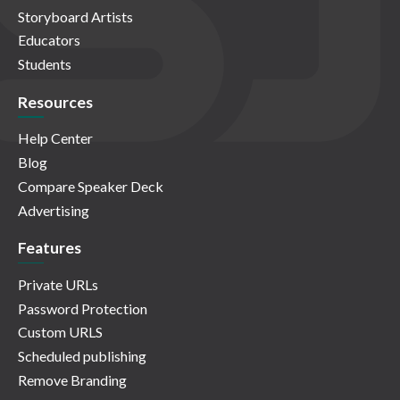
Storyboard Artists
Educators
Students
Resources
Help Center
Blog
Compare Speaker Deck
Advertising
Features
Private URLs
Password Protection
Custom URLS
Scheduled publishing
Remove Branding