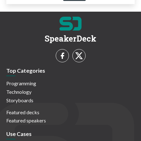
SpeakerDeck
Top Categories
Programming
Technology
Storyboards
Featured decks
Featured speakers
Use Cases