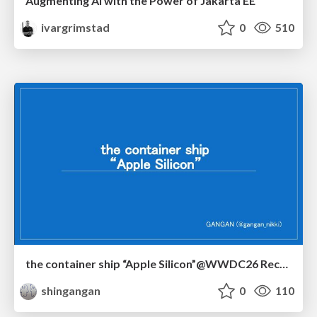
Augmenting AI with the Power of Jakarta EE
ivargrimstad
0
510
the container ship “Apple Silicon”@WWDC26 Recap -Japan-\(region).swift
shingangan
0
110