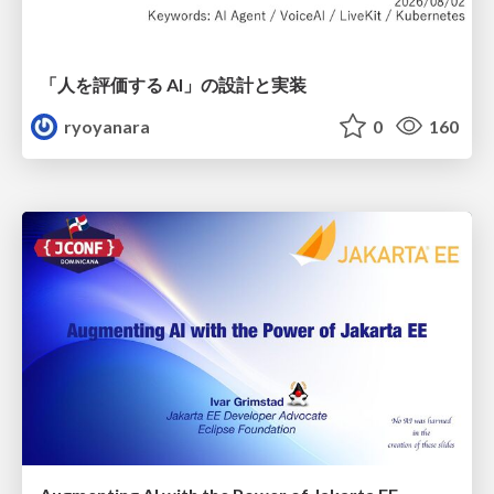
「人を評価する AI」の 設計と実装
ryoyanara
0
160