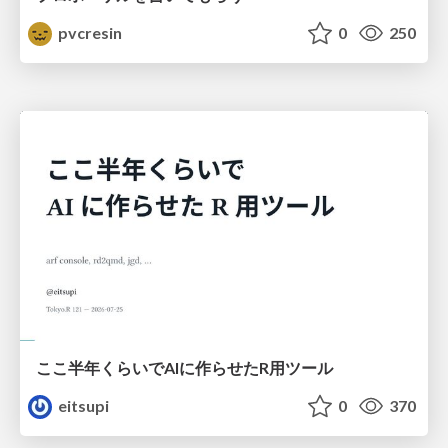
pvcresin
0
250
ここ半年くらいでAIに作らせたR用ツール
eitsupi
0
370