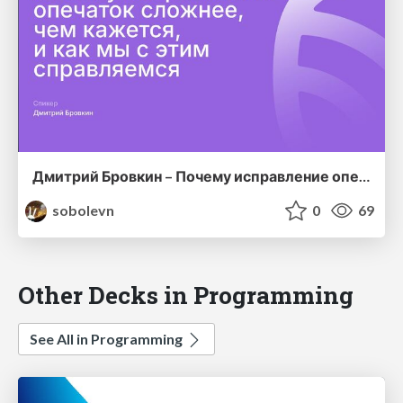
Дмитрий Бровкин – Почему исправление опечаток сложнее, чем кажется, и как мы с этим српавляемся @ PythoNN
sobolevn
0
69
Other Decks in Programming
See All in Programming