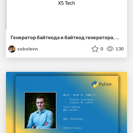
Генератор байткода и байткод генератора, Михаил Ефимов, PythoNN
sobolevn
0
130