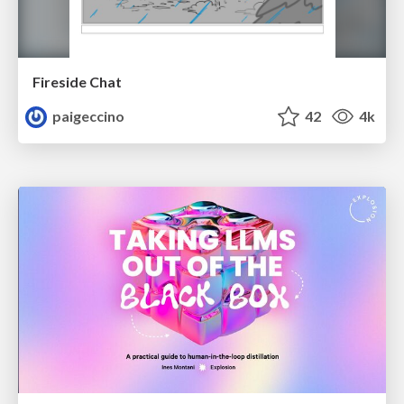
Fireside Chat
paigeccino
42
4k