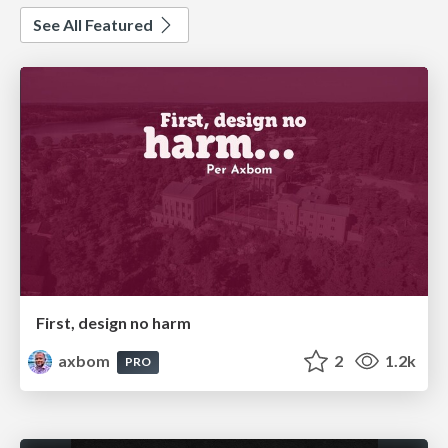
See All Featured
First, design no harm
axbom
2
1.2k
PRO