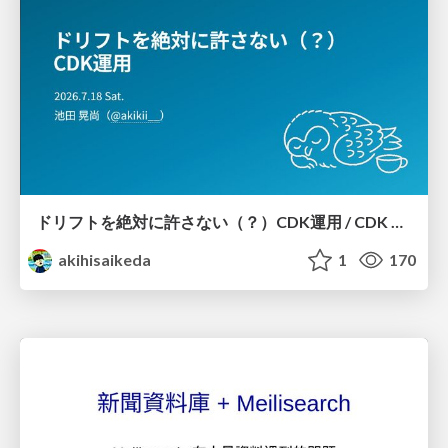
ドリフトを絶対に許さない（？）CDK運用 / CDK Ops with Zero Tolerance for Drifts (?)
akihisaikeda
1
170