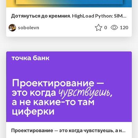
Дотянуться до кремния. HighLoad Python: SIMD, GPU – Пётр Андреев, PythoNN
sobolevn
0
120
Проектирование — это когда чувствуешь, а не какие-то там циферки, Николай Хитров, PythoNN