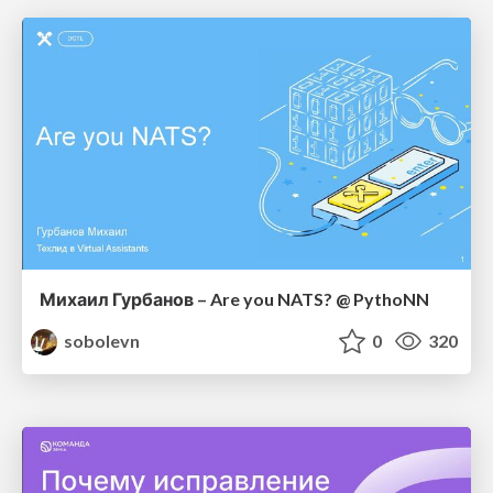
Михаил Гурбанов – Are you NATS? @ PythoNN
sobolevn
0
320