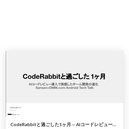
CodeRabbitと過ごした1ヶ月 ─ AIコードレビュー導入で実感したチーム開発の進化