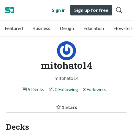
Sign in
Sign up for free
Featured
Business
Design
Education
How-to &
mitohato14
mitohato14
9 Decks
0 Following
3 Followers
1 Stars
Decks