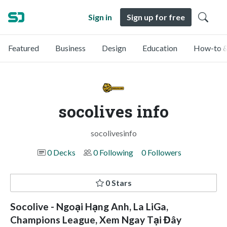
Sign in
Sign up for free
Featured
Business
Design
Education
How-to &
socolives info
socolivesinfo
0 Decks
0 Following
0 Followers
0 Stars
Socolive - Ngoại Hạng Anh, La LiGa,
Champions League, Xem Ngay Tại Đây