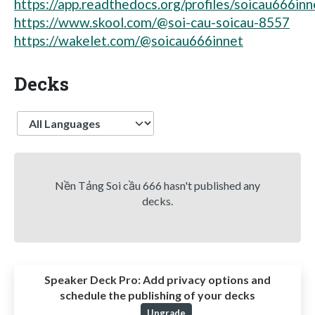
https://app.readthedocs.org/profiles/soicau666inn
https://www.skool.com/@soi-cau-soicau-8557
https://wakelet.com/@soicau666innet
Decks
Language
Nền Tảng Soi cầu 666 hasn't published any
decks.
Speaker Deck Pro:
Add privacy options and
schedule the publishing of your decks
Upgrade