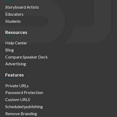
Storyboard Artists
Educators
Students
Resources
Help Center
Blog
Compare Speaker Deck
Advertising
Features
Private URLs
Password Protection
Custom URLS
Scheduled publishing
Remove Branding