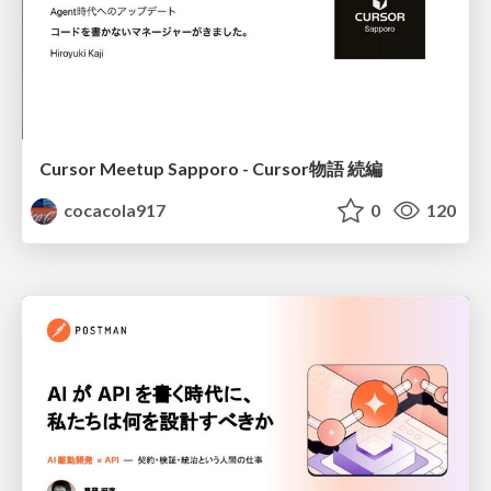
Cursor Meetup Sapporo - Cursor物語 続編
cocacola917
0
120