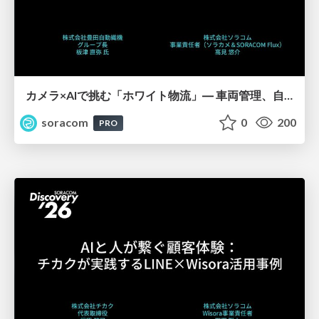
カメラ×AIで挑む「ホワイト物流」― 車両管理、自動化の壁と突破口【SORACOM Discovery 2026】
soracom
0
200
PRO