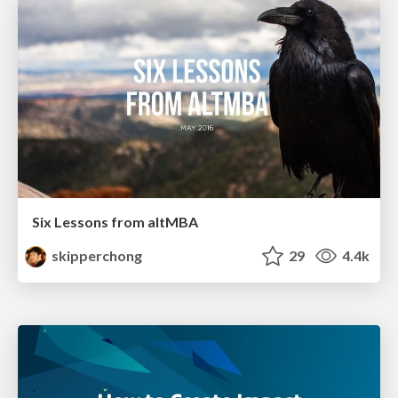
Six Lessons from altMBA
skipperchong
29
4.4k