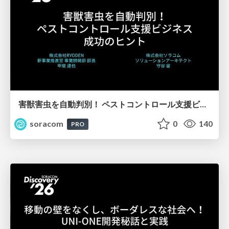
害獣害虫を自動判別！ ペストコントロール支援ビジネス成功のヒント【SORACOM Discovery 2026】
soracom
0
140
PRO