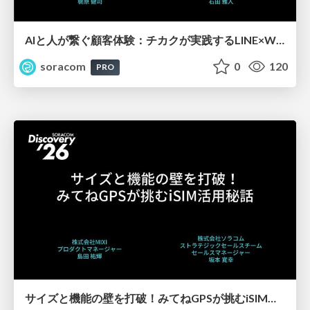
AIと人が繋ぐ顧客体験：チカクが実践するLINE×Wisora活用事例【SORACOM Discovery 2026】
soracom
0
120
PRO
サイズと機能の壁を打破！みてねGPSが挑むiSIM活用秘話【SORACOM Discovery 2026】