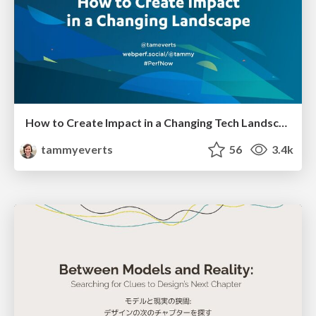
How to Create Impact in a Changing Tech Landscape [PerfNow 2023]
tammyeverts
56
3.4k