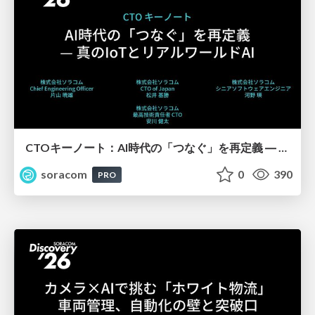
CTOキーノート：AI時代の「つなぐ」を再定義 ― 真のIoTとリアルワールドAI【SORACOM Discovery 2026】
soracom
0
390
PRO