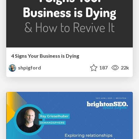
4 Signs Your Business is Dying
shpigford
187
22k