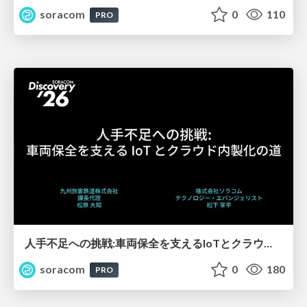
soracom
0
110
PRO
人手不足への挑戦:車両保全を支えるIoTとクラウド内製化の道【SORACOM Discovery 2026】
soracom
0
180
PRO