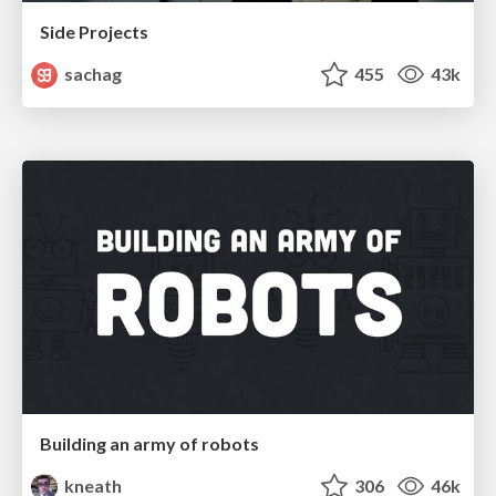
Side Projects
sachag
455
43k
Building an army of robots
kneath
306
46k