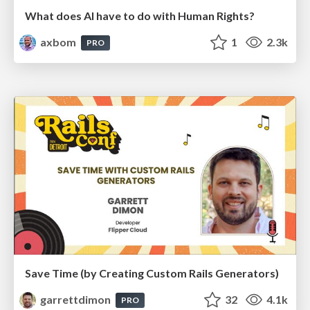
What does AI have to do with Human Rights?
axbom
1
2.3k
PRO
Save Time (by Creating Custom Rails Generators)
garrettdimon
32
4.1k
PRO