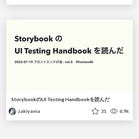
StorybookのUI Testing Handbookを読んだ
zakiyama
31
6.9k