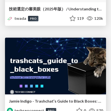
技術選定の審美眼（2025年版） / Understanding the Spiral of Technologies 2025 edition
twada
119
120k
PRO
Jamie Indigo - Trashchat’s Guide to Black Boxes: Technical SEO Tactics for LLMs
techseoconnect
0
570
PRO