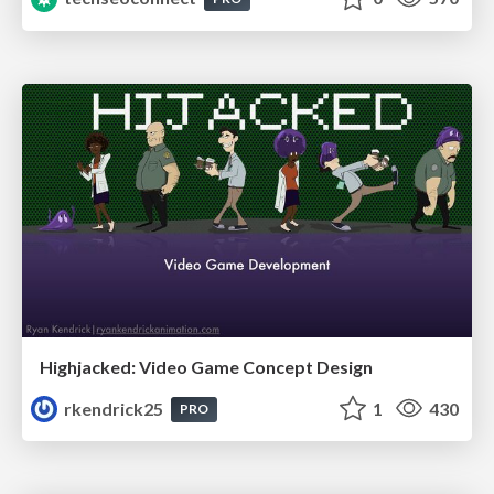
Highjacked: Video Game Concept Design
rkendrick25
1
430
PRO